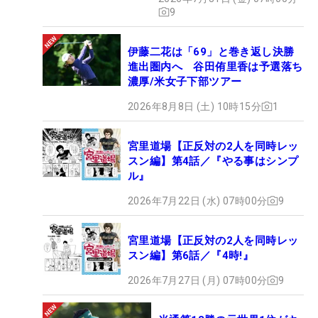
9
伊藤二花は「69」と巻き返し決勝
進出圏内へ 谷田侑里香は予選落ち
濃厚/米女子下部ツアー
2026年8月8日 (土) 10時15分
1
宮里道場【正反対の2人を同時レッ
スン編】第4話／『やる事はシンプ
ル』
2026年7月22日 (水) 07時00分
9
宮里道場【正反対の2人を同時レッ
スン編】第6話／『4時!』
2026年7月27日 (月) 07時00分
9