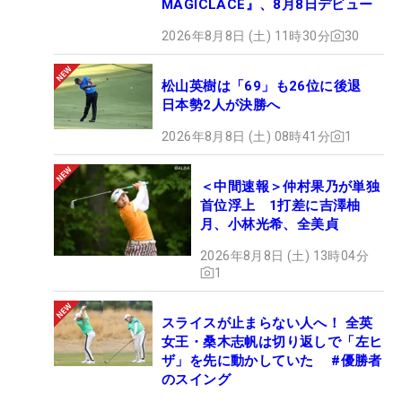
MAGICLACE』、8月8日デビュー
2026年8月8日 (土) 11時30分
30
松山英樹は「69」も26位に後退
日本勢2人が決勝へ
2026年8月8日 (土) 08時41分
1
＜中間速報＞仲村果乃が単独
首位浮上 1打差に吉澤柚
月、小林光希、全美貞
2026年8月8日 (土) 13時04分
1
スライスが止まらない人へ！ 全英
女王・桑木志帆は切り返しで「左ヒ
ザ」を先に動かしていた #優勝者
のスイング