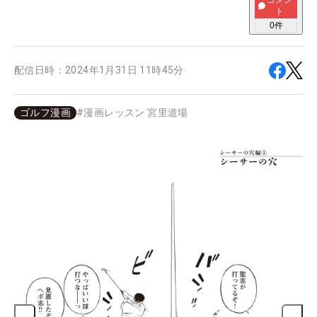
コメン
ト
0
件
配信日時：
2024年1月31日 11時45分
ゴルフ漫画
#
漫画レッスン 宮里道場