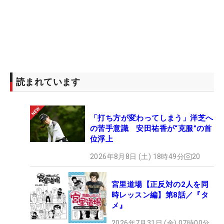
読まれています
「打ち方が変わってしまう」洋芝へ
の苦手意識 安田祐香が“克服”の首
位浮上
2026年8月8日 (土) 18時49分
20
宮里道場【正反対の2人を同
時レッスン編】第8話／『タ
メ』
2026年7月31日 (金) 07時00分