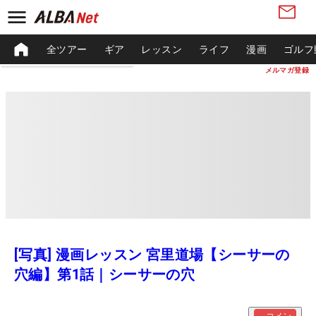
全ツアー
ギア
レッスン
ライフ
漫画
ゴルフ
メルマガ登録
[写真] 漫画レッスン 宮里道場【シーサーの
穴編】第1話｜シーサーの穴