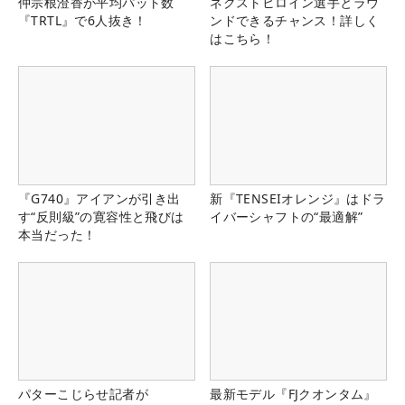
仲宗根澄香が平均パット数
ネクストヒロイン選手とラウ
『TRTL』で6人抜き！
ンドできるチャンス！詳しく
はこちら！
『G740』アイアンが引き出
新『TENSEIオレンジ』はドラ
す“反則級”の寛容性と飛びは
イバーシャフトの“最適解”
本当だった！
パターこじらせ記者が
最新モデル『FJクオンタム』