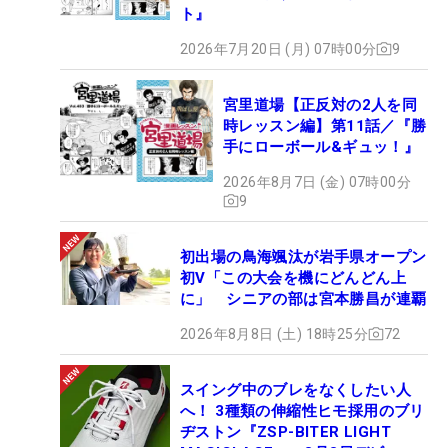
ト』
2026年7月20日 (月) 07時00分
9
宮里道場【正反対の2人を同
時レッスン編】第11話／『勝
手にローボール&ギュッ！』
2026年8月7日 (金) 07時00分
9
初出場の鳥海颯汰が岩手県オープン
初V「この大会を機にどんどん上
に」 シニアの部は宮本勝昌が連覇
2026年8月8日 (土) 18時25分
72
スイング中のブレをなくしたい人
へ！ 3種類の伸縮性ヒモ採用のブリ
ヂストン『ZSP-BITER LIGHT