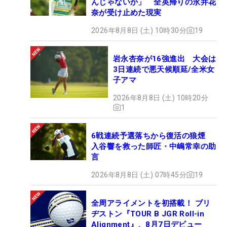
んじゃないか」 全英帰りの永井花
奈が受け止めた現実
2026年8月8日 (土) 10時30分
19
岩永杏奈が16強進出 大会は
3日連続で悪天候順延/全米女
子アマ
2026年8月8日 (土) 10時20分
1
6戦連続予選落ちから復活の狼煙
入谷響を救った師匠・中嶋常幸の助
言
2026年8月8日 (土) 07時45分
19
全周アライメントを初搭載！ ブリ
ヂストン『TOUR B JGR Roll-in
Alignment』、8月7日デビュー