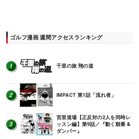
ゴルフ漫画 週間アクセスランキング
1
千里の旅 翔の道
2
IMPACT 第1話「流れ者」
宮里道場【正反対の2人を同時レ
3
ッスン編】第9話／『動く順番 &
ダンパー』