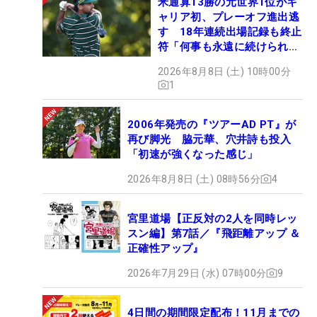
米通算13勝の元世界1位がキ
ャリア初、プレーオフ進出逃
す 18年連続出場記録も終止
符「何事も永遠に続けられな
い」
2026年8月8日 (土) 10時00分
1
2006年発売の『ツアーAD PT』が
再び脚光 脇元華、穴井詩も投入
「初速が強くなった感じ」
2026年8月8日 (土) 08時56分
4
宮里道場【正反対の2人を同時レッ
スン編】第7話／『飛距離アップ ＆
正確性アップ』
2026年7月29日 (水) 07時00分
9
4日間の期間限定配布！11月までの