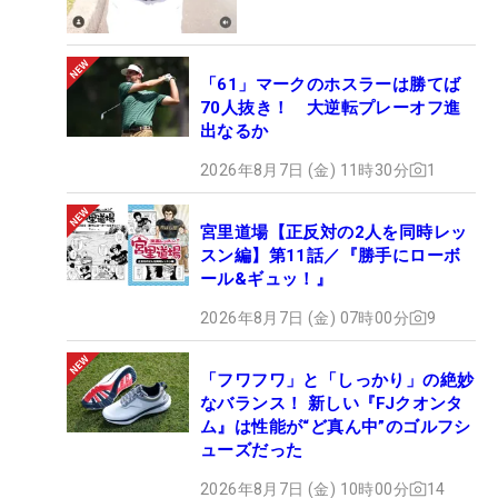
「61」マークのホスラーは勝てば
70人抜き！ 大逆転プレーオフ進
出なるか
2026年8月7日 (金) 11時30分
1
宮里道場【正反対の2人を同時レッ
スン編】第11話／『勝手にローボ
ール&ギュッ！』
2026年8月7日 (金) 07時00分
9
「フワフワ」と「しっかり」の絶妙
なバランス！ 新しい『FJクオンタ
ム』は性能が“ど真ん中”のゴルフシ
ューズだった
2026年8月7日 (金) 10時00分
14