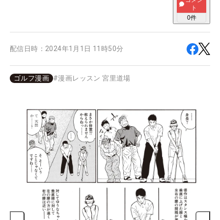
コメン
ト
0
件
配信日時：
2024年1月1日 11時50分
ゴルフ漫画
#
漫画レッスン 宮里道場