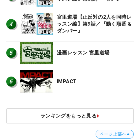
宮里道場【正反対の2人を同時レ
4
ッスン編】第9話／『動く順番 &
ダンパー』
5
漫画レッスン 宮里道場
6
IMPACT
ランキングをもっと見る
ページ上部へ