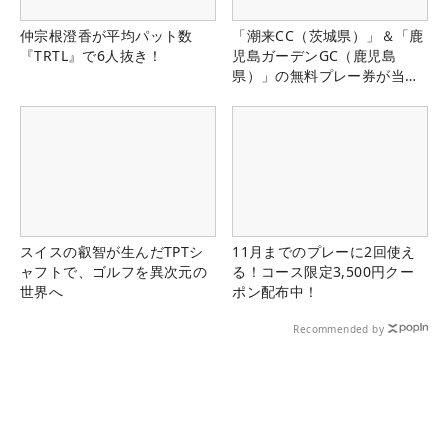
仲宗根澄香が平均パット数
「潮来CC（茨城県）」＆「鹿
『TRTL』で6人抜き！
児島ガーデンGC（鹿児島
県）」の無料プレー券が当た
る！！
スイスの叡智が生んだTPTシ
11月までのプレーに2回使え
ャフトで、ゴルフを異次元の
る！コース限定3,500円クー
世界へ
ポン配布中！
Recommended by