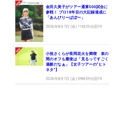
金田久美子がツアー通算500試合に
参戦！ プロ18年目の大記録達成に
「あんびりーばぼー」
2026年8月7日 (金) 11時25分
19
小祝さくらが長岡花火を満喫 束の
間のオフも最後は「見るってすごく
過酷だなぁ」【女子ツアーの“ヒト
ネタ”】
2026年8月7日 (金) 09時29分
19