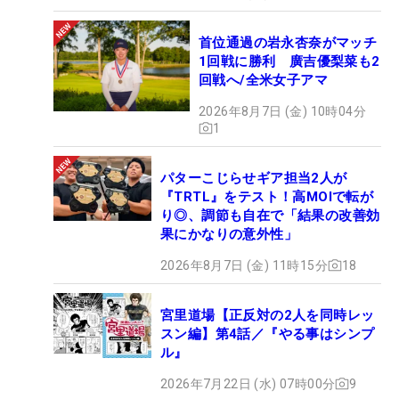
首位通過の岩永杏奈がマッチ
1回戦に勝利 廣吉優梨菜も2
回戦へ/全米女子アマ
2026年8月7日 (金) 10時04分
1
パターこじらせギア担当2人が
『TRTL』をテスト！高MOIで転が
り◎、調節も自在で「結果の改善効
果にかなりの意外性」
2026年8月7日 (金) 11時15分
18
宮里道場【正反対の2人を同時レッ
スン編】第4話／『やる事はシンプ
ル』
2026年7月22日 (水) 07時00分
9