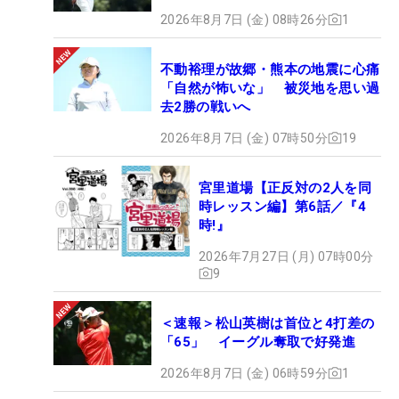
2026年8月7日 (金) 08時26分
1
不動裕理が故郷・熊本の地震に心痛
「自然が怖いな」 被災地を思い過
去2勝の戦いへ
2026年8月7日 (金) 07時50分
19
宮里道場【正反対の2人を同
時レッスン編】第6話／『4
時!』
2026年7月27日 (月) 07時00分
9
＜速報＞松山英樹は首位と4打差の
「65」 イーグル奪取で好発進
2026年8月7日 (金) 06時59分
1