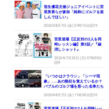
笹生優花主催ジュニアイベントに宮
里美香らが参加「純粋にゴルフを楽
しんでほしい」
2026年8月7日 (金) 07時15分
19
宮里道場【正反対の2人を同
時レッスン編】第3話／『線
消しショット』
2026年7月20日 (月) 07時00分
9
「いつかはクラウン」「シーマ現
象」……あの熱狂を覚えているか？
バブルのゴルフ場を彩った名車たち
2026年8月7日 (金) 11時30分
10
宮里道場【正反対の2人を同時レッ