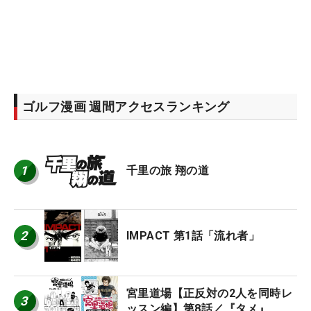
ゴルフ漫画 週間アクセスランキング
1
千里の旅 翔の道
2
IMPACT 第1話「流れ者」
宮里道場【正反対の2人を同時レ
3
ッスン編】第8話／『タメ』