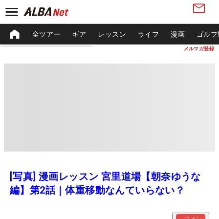
全ツアー
ギア
レッスン
ライフ
漫画
ゴルフ
メルマガ登録
[写真] 漫画レッスン 宮里道場【朝奈ゆうな
編】第2話｜体重移動なんていらない？