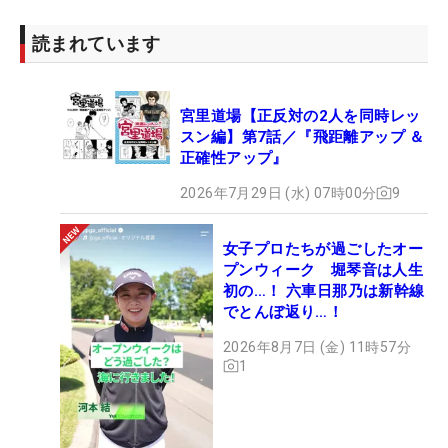
読まれています
宮里道場【正反対の2人を同時レッ
スン編】第7話／『飛距離アップ ＆
正確性アップ』
2026年7月29日 (水) 07時00分
9
女子プロたちが過ごしたオー
プンウィーク 堀琴音は人生
初の…！ 六車日那乃は新幹線
でとんぼ返り…！
2026年8月7日 (金) 11時57分
1