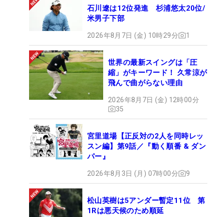
石川遼は12位発進 杉浦悠太20位/
米男子下部
2026年8月7日 (金) 10時29分
1
世界の最新スイングは「圧
縮」がキーワード！ 久常涼が
飛んで曲がらない理由
2026年8月7日 (金) 12時00分
35
宮里道場【正反対の2人を同時レッ
スン編】第9話／『動く順番 & ダン
パー』
2026年8月3日 (月) 07時00分
9
松山英樹は5アンダー暫定11位 第
1Rは悪天候のため順延