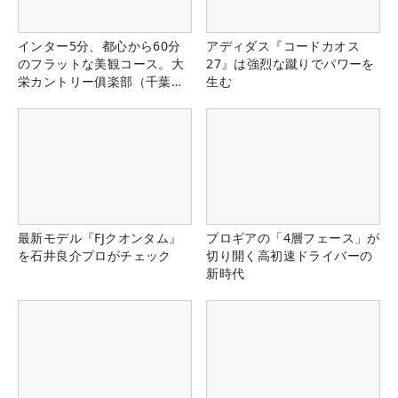
インター5分、都心から60分
アディダス『コードカオス
のフラットな美観コース。大
27』は強烈な蹴りでパワーを
栄カントリー俱楽部（千葉
生む
県）
最新モデル『FJクオンタム』
プロギアの「4層フェース」が
を石井良介プロがチェック
切り開く高初速ドライバーの
新時代