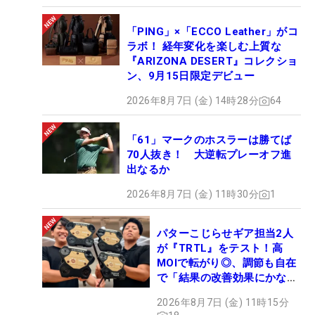
「PING」×「ECCO Leather」がコ
ラボ！ 経年変化を楽しむ上質な
『ARIZONA DESERT』コレクショ
ン、9月15日限定デビュー
2026年8月7日 (金) 14時28分
64
「61」マークのホスラーは勝てば
70人抜き！ 大逆転プレーオフ進
出なるか
2026年8月7日 (金) 11時30分
1
パターこじらせギア担当2人
が『TRTL』をテスト！高
MOIで転がり◎、調節も自在
で「結果の改善効果にかなり
の意外性」
2026年8月7日 (金) 11時15分