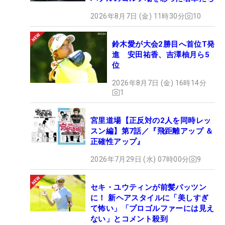
2026年8月7日 (金) 11時30分
10
鈴木愛が大会2勝目へ首位T発
進 安田祐香、吉澤柚月ら5
位
2026年8月7日 (金) 16時14分
1
宮里道場【正反対の2人を同時レッ
スン編】第7話／『飛距離アップ ＆
正確性アップ』
2026年7月29日 (水) 07時00分
9
セキ・ユウティンが前髪パッツン
に！ 新ヘアスタイルに「美しすぎ
て怖い」「プロゴルファーには見え
ない」とコメント殺到