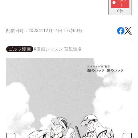
コメン
ト
0
件
配信日時：
2023年12月14日 17時00分
ゴルフ漫画
#
漫画レッスン 宮里道場