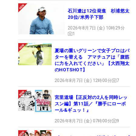
石川遼は12位発進 杉浦悠太
20位/米男子下部
2026年8月7日 (金) 10時29分
1
夏場の重いグリーンで女子プロはパ
ターを替える アマチュアは「腹筋
に力を入れてください」【大西翔太
のHOTSHOT】
2026年8月7日 (金) 12時00分
7
宮里道場【正反対の2人を同時レッ
スン編】第11話／『勝手にローボ
ール&ギュッ！』
2026年8月7日 (金) 07時00分
9