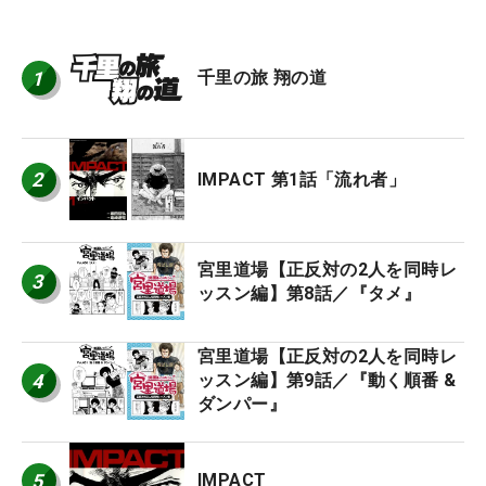
1
千里の旅 翔の道
2
IMPACT 第1話「流れ者」
宮里道場【正反対の2人を同時レ
3
ッスン編】第8話／『タメ』
宮里道場【正反対の2人を同時レ
4
ッスン編】第9話／『動く順番 &
ダンパー』
5
IMPACT