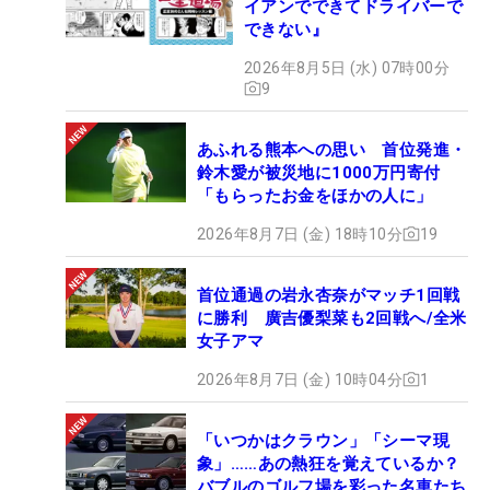
イアンでできてドライバーで
できない』
2026年8月5日 (水) 07時00分
9
あふれる熊本への思い 首位発進・
鈴木愛が被災地に1000万円寄付
「もらったお金をほかの人に」
2026年8月7日 (金) 18時10分
19
首位通過の岩永杏奈がマッチ1回戦
に勝利 廣吉優梨菜も2回戦へ/全米
女子アマ
2026年8月7日 (金) 10時04分
1
「いつかはクラウン」「シーマ現
象」……あの熱狂を覚えているか？
バブルのゴルフ場を彩った名車たち