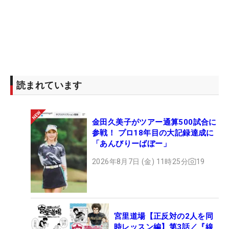
読まれています
金田久美子がツアー通算500試合に
参戦！ プロ18年目の大記録達成に
「あんびりーばぼー」
2026年8月7日 (金) 11時25分
19
宮里道場【正反対の2人を同
時レッスン編】第3話／『線