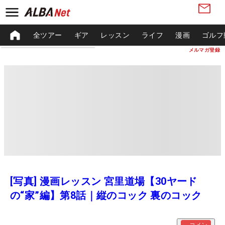
全ツアー
ギア
レッスン
ライフ
漫画
ゴルフ
メルマガ登録
[写真] 漫画レッスン 宮里道場【30ヤード
の“家”編】第8話｜縦のコック 裏のコック