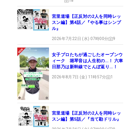
18
宮里道場【正反対の2人を同時レッ
スン編】第4話／『やる事はシンプ
ル』
2026年7月22日 (水) 07時00分
9
女子プロたちが過ごしたオープンウ
ィーク 堀琴音は人生初の…！ 六車
日那乃は新幹線でとんぼ返り…！
2026年8月7日 (金) 11時57分
1
宮里道場【正反対の2人を同時レッ
スン編】第5話／『当て勘ドリル』