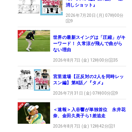
消しショット』
2026年7月20日 (月) 07時00分
9
世界の最新スイングは「圧縮」がキ
ーワード！ 久常涼が飛んで曲がら
ない理由
2026年8月7日 (金) 12時00分
35
宮里道場【正反対の2人を同時レッ
スン編】第8話／『タメ』
2026年7月31日 (金) 07時00分
9
＜速報＞入谷響が単独首位 永井花
奈、金田久美子ら1差追走
2026年8月7日 (金) 12時42分
1