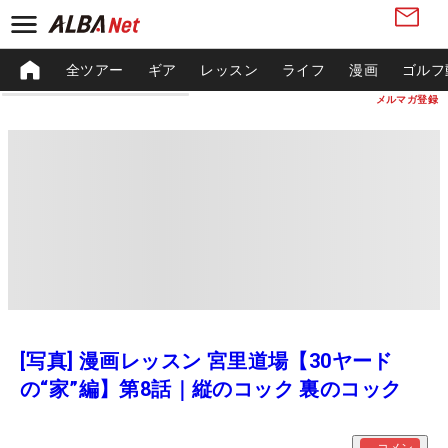
全ツアー
ギア
レッスン
ライフ
漫画
ゴルフ
メルマガ登録
[写真] 漫画レッスン 宮里道場【30ヤード
の“家”編】第8話｜縦のコック 裏のコック