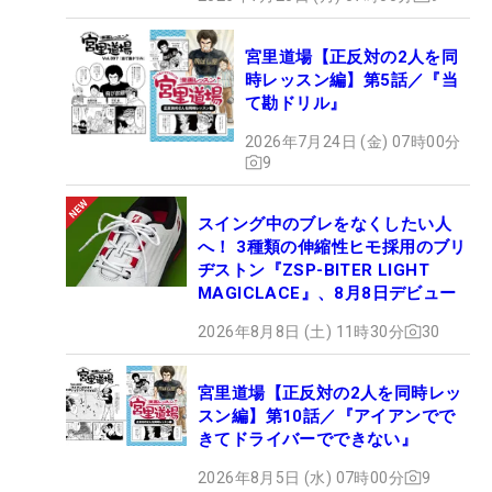
宮里道場【正反対の2人を同
時レッスン編】第5話／『当
て勘ドリル』
2026年7月24日 (金) 07時00分
9
スイング中のブレをなくしたい人
へ！ 3種類の伸縮性ヒモ採用のブリ
ヂストン『ZSP-BITER LIGHT
MAGICLACE』、8月8日デビュー
2026年8月8日 (土) 11時30分
30
宮里道場【正反対の2人を同時レッ
スン編】第10話／『アイアンでで
きてドライバーでできない』
2026年8月5日 (水) 07時00分
9