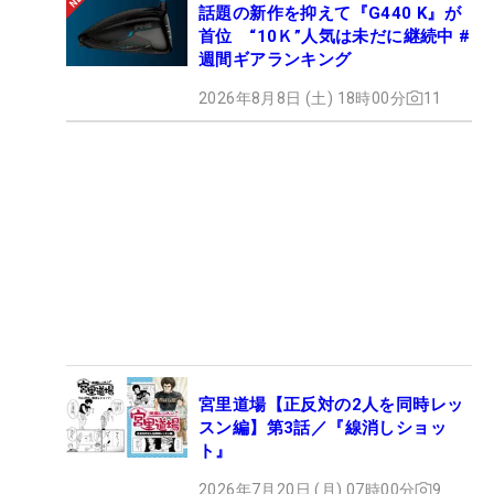
話題の新作を抑えて『G440 K』が
首位 “10Ｋ”人気は未だに継続中 #
週間ギアランキング
2026年8月8日 (土) 18時00分
11
宮里道場【正反対の2人を同時レッ
スン編】第3話／『線消しショッ
ト』
2026年7月20日 (月) 07時00分
9