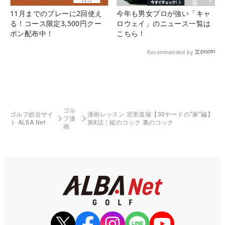
11月までのプレーに2回使え
今年も男女プロが強い「キャ
る！コース限定3,500円クー
ロウェイ」のニュース一覧は
ポン配布中！
こちら！
Recommended by
ゴル
ゴルフ総合サイ
漫画レッスン 宮里道場【30ヤードの“家”編】
フ漫
ト ALBA Net
第8話｜縦のコック 裏のコック
画