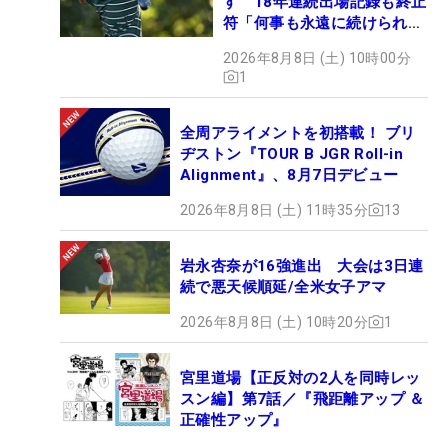
す 18年連続出場記録も終止
符「何事も永遠に続けられな
い」
2026年8月8日 (土) 10時00分
1
全周アライメントを初搭載！ ブリ
ヂストン『TOUR B JGR Roll-in
Alignment』、8月7日デビュー
2026年8月8日 (土) 11時35分
13
岩永杏奈が16強進出 大会は3日連
続で悪天候順延/全米女子アマ
2026年8月8日 (土) 10時20分
1
宮里道場【正反対の2人を同時レッ
スン編】第7話／『飛距離アップ ＆
正確性アップ』