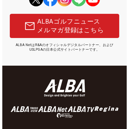
ALBAゴルフニュース
メルマガ登録はこちら
ALBA NetはR&Aのオフィシャルデジタルパートナー、および
USLPGAの日本公式サイトパートナーです。