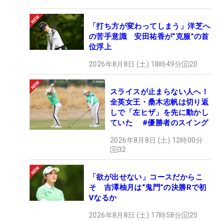
「打ち方が変わってしまう」洋芝へ
の苦手意識 安田祐香が“克服”の首
位浮上
2026年8月8日 (土) 18時49分
20
スライスが止まらない人へ！
全英女王・桑木志帆は切り返
しで「左ヒザ」を先に動かし
ていた #優勝者のスイング
2026年8月8日 (土) 12時00分
32
「欲が出せない」コースだからこ
そ 吉澤柚月は“鬼門”の決勝Rで初
Vなるか
2026年8月8日 (土) 17時58分
20