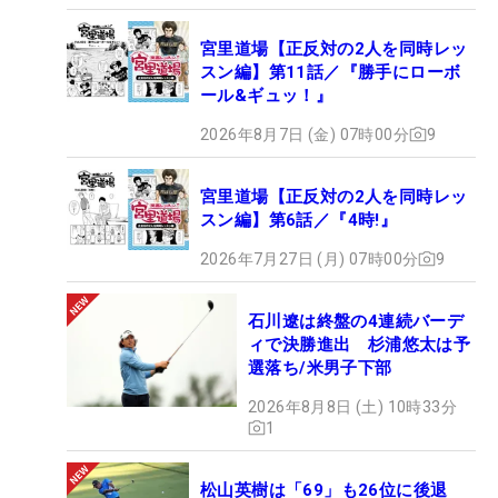
宮里道場【正反対の2人を同時レッ
スン編】第11話／『勝手にローボ
ール&ギュッ！』
2026年8月7日 (金) 07時00分
9
宮里道場【正反対の2人を同時レッ
スン編】第6話／『4時!』
2026年7月27日 (月) 07時00分
9
石川遼は終盤の4連続バーデ
ィで決勝進出 杉浦悠太は予
選落ち/米男子下部
2026年8月8日 (土) 10時33分
1
松山英樹は「69」も26位に後退