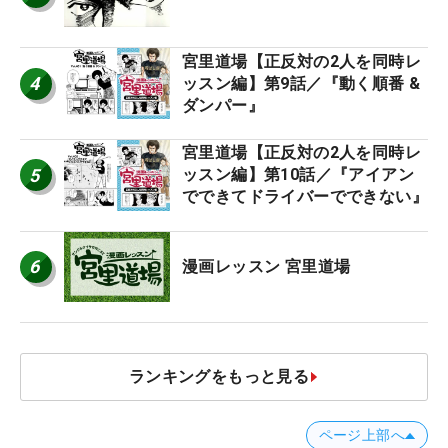
宮里道場【正反対の2人を同時レ
4
ッスン編】第9話／『動く順番 &
ダンパー』
宮里道場【正反対の2人を同時レ
5
ッスン編】第10話／『アイアン
でできてドライバーでできない』
6
漫画レッスン 宮里道場
ランキングをもっと見る
ページ上部へ