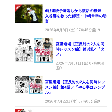
6戦連続予選落ちから復活の狼煙
入谷響を救った師匠・中嶋常幸の助
言
2026年8月8日 (土) 07時45分
19
宮里道場【正反対の2人を同
時レッスン編】第8話／『タ
メ』
2026年7月31日 (金) 07時00分
9
宮里道場【正反対の2人を同時レッ
スン編】第4話／『やる事はシンプ
ル』
2026年7月22日 (水) 07時00分
9