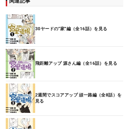
関連記事
30ヤードの“家”編（全16話）を見る
飛距離アップ 源さん編（全16話）を見る
2週間でスコアアップ 頑一路編（全8話）を
見る