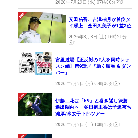
2026年7月29日 (水) 07時00分
9
安田祐香、吉澤柚月が首位タ
イ浮上 金田久美子が1差3位
2026年8月8日 (土) 16時21分
1
宮里道場【正反対の2人を同時レッ
スン編】第9話／『動く順番 & ダン
パー』
2026年8月3日 (月) 07時00分
9
伊藤二花は「69」と巻き返し決勝
進出圏内へ 谷田侑里香は予選落ち
濃厚/米女子下部ツアー
2026年8月8日 (土) 10時15分
1