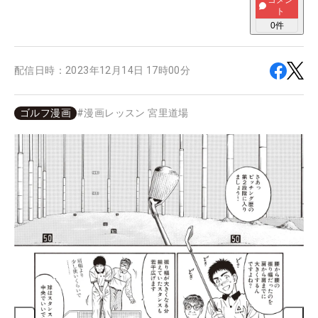
コメン
ト
0
件
配信日時：
2023年12月14日 17時00分
ゴルフ漫画
#
漫画レッスン 宮里道場