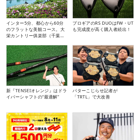
インター5分、都心から60分
プロギアのRS DUOはFW・UT
のフラットな美観コース。大
も完成度が高く購入者続出！
栄カントリー俱楽部（千葉
県）
新『TENSEIオレンジ』はドラ
パターこじらせ記者が
イバーシャフトの“最適解”
「TRTL」で大改善