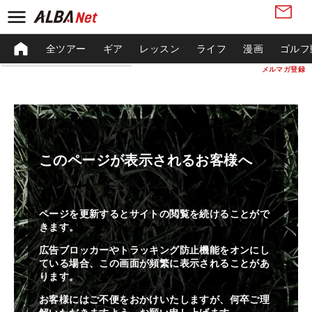
全ツアー
ギア
レッスン
ライフ
漫画
ゴルフ
メルマガ登録
このページが表示されるお客様へ
ページを更新するとサイトの閲覧を続けることがで
きます。
広告ブロッカーやトラッキング防止機能をオンにし
ている場合、この画面が頻繁に表示されることがあ
ります。
お客様にはご不便をおかけいたしますが、何卒ご理