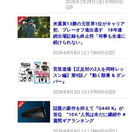
2026年7月29日 (水) 07時00分
9
米通算13勝の元世界1位がキャリア
初、プレーオフ進出逃す 18年連
続出場記録も終止符「何事も永遠に
続けられない」
2026年8月8日 (土) 10時00分
1
宮里道場【正反対の2人を同時レッ
スン編】第9話／『動く順番 & ダン
パー』
2026年8月3日 (月) 07時00分
9
話題の新作を抑えて『G440 K』が
首位 “10Ｋ”人気は未だに継続中 #
週間ギアランキング
2026年8月8日 (土) 18時00分
11