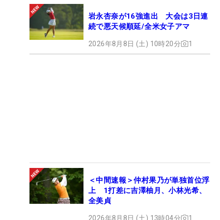
岩永杏奈が16強進出 大会は3日連
続で悪天候順延/全米女子アマ
2026年8月8日 (土) 10時20分
1
＜中間速報＞仲村果乃が単独首位浮
上 1打差に吉澤柚月、小林光希、
全美貞
2026年8月8日 (土) 13時04分
1