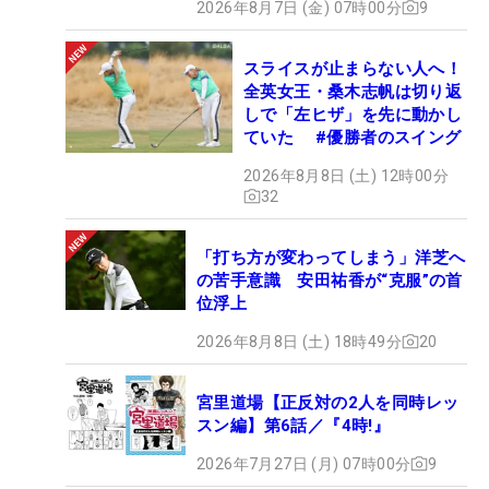
2026年8月7日 (金) 07時00分
9
スライスが止まらない人へ！
全英女王・桑木志帆は切り返
しで「左ヒザ」を先に動かし
ていた #優勝者のスイング
2026年8月8日 (土) 12時00分
32
「打ち方が変わってしまう」洋芝へ
の苦手意識 安田祐香が“克服”の首
位浮上
2026年8月8日 (土) 18時49分
20
宮里道場【正反対の2人を同時レッ
スン編】第6話／『4時!』
2026年7月27日 (月) 07時00分
9