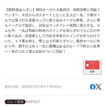
【第85巻あらすじ】KBSオーガスタ最終日、本阿弥尊と同組７
アンダー、８位からのスタートとなった主人公一丸。５番ホー
ルでは第２打を直接カップに放り込みイーグル奪取。さらに尊
もイーグルで追従し、試合はマッチプレー状態に突入する。そ
んな中、一丸は同組の時末のスイングを知らずのうちに己の中
に取り込み、武道家としての自分本来のスイングを作りかけて
いた。１５番を終え、尊とは３打差２ダウン。最終ホールに向
かう中、調子が上向く一丸に勝機はあるのか！？下町から世界
へ！炎のゴルフ達人伝説がついに完結！
コメン
ト
0
件
配信日時：
2025年7月19日 11時45分
ゴルフ漫画
#
IMPACT