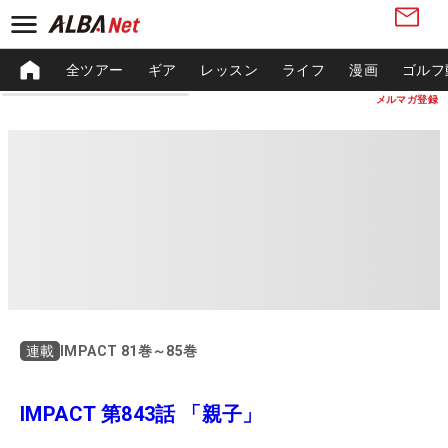
全ツアー
ギア
レッスン
ライフ
漫画
ゴルフ
メルマガ登録
IMPACT 81巻～85巻
連載
IMPACT 第843話 「親子」