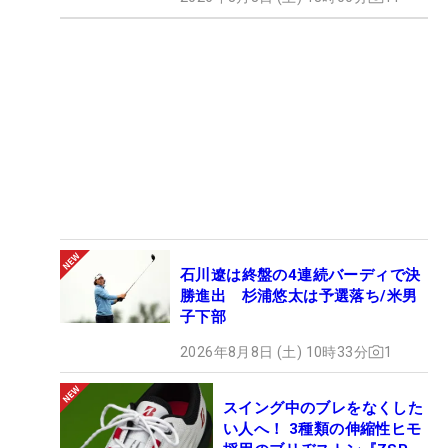
石川遼は終盤の4連続バーディで決
勝進出 杉浦悠太は予選落ち/米男
子下部
2026年8月8日 (土) 10時33分
1
スイング中のブレをなくした
い人へ！ 3種類の伸縮性ヒモ