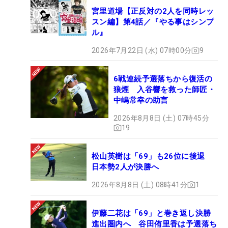
宮里道場【正反対の2人を同時レッ
スン編】第4話／『やる事はシンプ
ル』
2026年7月22日 (水) 07時00分
9
6戦連続予選落ちから復活の
狼煙 入谷響を救った師匠・
中嶋常幸の助言
2026年8月8日 (土) 07時45分
19
松山英樹は「69」も26位に後退
日本勢2人が決勝へ
2026年8月8日 (土) 08時41分
1
伊藤二花は「69」と巻き返し決勝
進出圏内へ 谷田侑里香は予選落ち