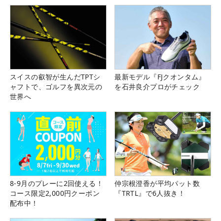
スイスの叡智が生んだTPTシ
最新モデル『FJクオンタム』
ャフトで、ゴルフを異次元の
を石井良介プロがチェック
世界へ
8-9月のプレーに2回使える！
仲宗根澄香が平均パット数
コース限定2,000円クーポン
『TRTL』で6人抜き！
配布中！