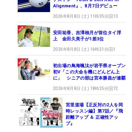
Alignment』、8月7日デビュー
2026年8月8日 (土) 11時35分
13
安田祐香、吉澤柚月が首位タイ浮
上 金田久美子が1差3位
2026年8月8日 (土) 16時21分
1
初出場の鳥海颯汰が岩手県オープン
初V「この大会を機にどんどん上
に」 シニアの部は宮本勝昌が連覇
2026年8月8日 (土) 18時25分
72
宮里道場【正反対の2人を同
時レッスン編】第7話／『飛
距離アップ ＆ 正確性アッ
プ』