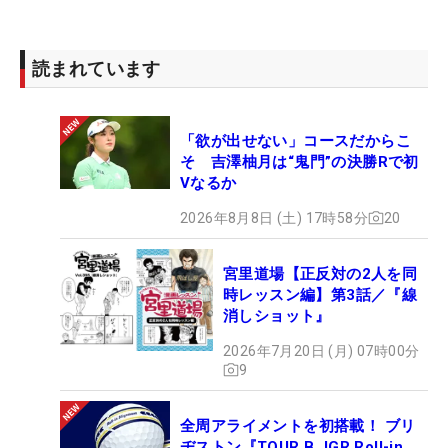
読まれています
「欲が出せない」コースだからこ
そ 吉澤柚月は“鬼門”の決勝Rで初
Vなるか
2026年8月8日 (土) 17時58分
20
宮里道場【正反対の2人を同
時レッスン編】第3話／『線
消しショット』
2026年7月20日 (月) 07時00分
9
全周アライメントを初搭載！ ブリ
ヂストン『TOUR B JGR Roll-in