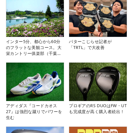
インター5分、都心から60分
パターこじらせ記者が
のフラットな美観コース。大
「TRTL」で大改善
栄カントリー俱楽部（千葉
県）
アディダス『コードカオス
プロギアのRS DUOはFW・UT
27』は強烈な蹴りでパワーを
も完成度が高く購入者続出！
生む