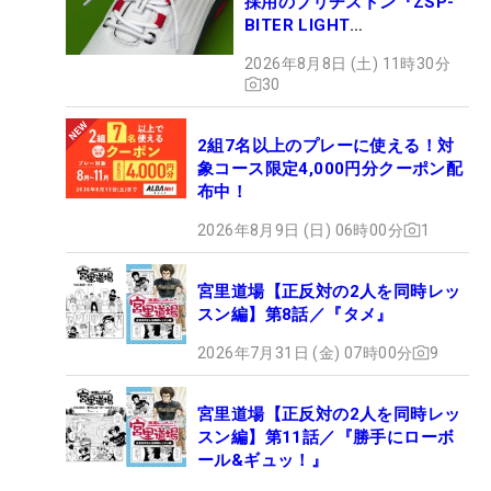
採用のブリヂストン『ZSP-
BITER LIGHT
MAGICLACE』、8月8日デビ
2026年8月8日 (土) 11時30分
ュー
30
2組7名以上のプレーに使える！対
象コース限定4,000円分クーポン配
布中！
2026年8月9日 (日) 06時00分
1
宮里道場【正反対の2人を同時レッ
スン編】第8話／『タメ』
2026年7月31日 (金) 07時00分
9
宮里道場【正反対の2人を同時レッ
スン編】第11話／『勝手にローボ
ール&ギュッ！』