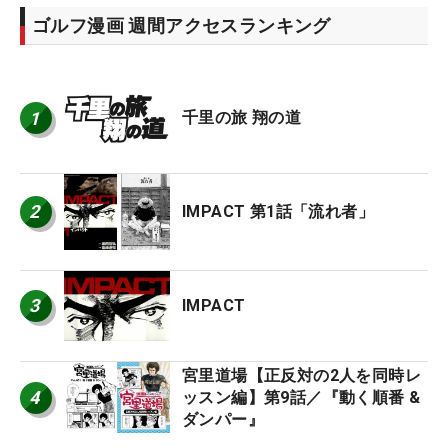
ゴルフ漫画 週間アクセスランキング
1
千里の旅 翔の道
2
IMPACT 第1話「流れ者」
3
IMPACT
宮里道場【正反対の2人を同時レ
4
ッスン編】第9話／『動く順番 &
ダンパー』