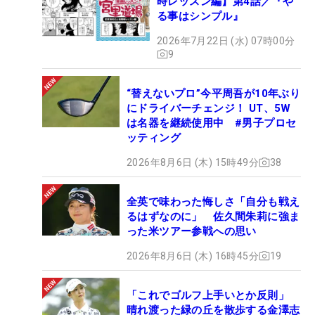
時レッスン編】第4話／『や
る事はシンプル』
2026年7月22日 (水) 07時00分
9
“替えないプロ”今平周吾が10年ぶり
にドライバーチェンジ！ UT、5W
は名器を継続使用中 #男子プロセ
ッティング
2026年8月6日 (木) 15時49分
38
全英で味わった悔しさ「自分も戦え
るはずなのに」 佐久間朱莉に強ま
った米ツアー参戦への思い
2026年8月6日 (木) 16時45分
19
「これでゴルフ上手いとか反則」
晴れ渡った緑の丘を散歩する金澤志