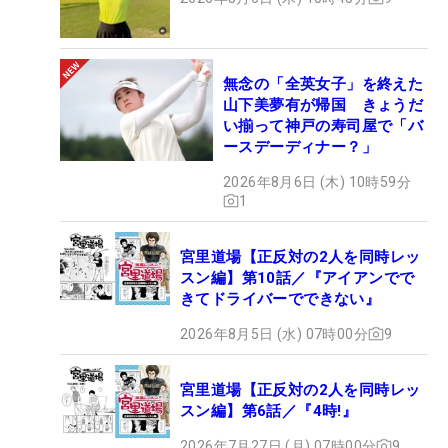
無念の「全英女子」を終えた
山下美夢有が帰国 きょうだ
い揃って神戸の寿司屋で「バ
ースデーディナー？」
2026年8月6日 (木) 10時59分
1
宮里道場【正反対の2人を同時レッ
スン編】第10話／『アイアンでで
きてドライバーでできない』
2026年8月5日 (水) 07時00分
9
宮里道場【正反対の2人を同時レッ
スン編】第6話／『4時!』
2026年7月27日 (月) 07時00分
9