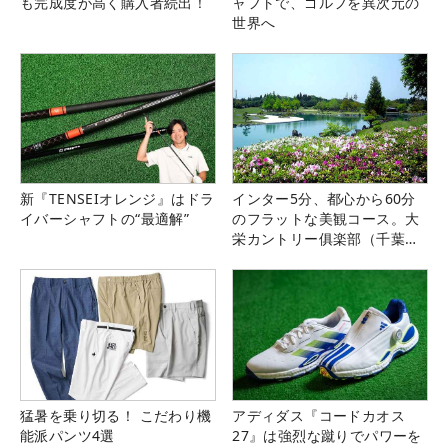
も完成度が高く購入者続出！
ャフトで、ゴルフを異次元の
世界へ
新『TENSEIオレンジ』はドラ
インター5分、都心から60分
イバーシャフトの“最適解”
のフラットな美観コース。大
栄カントリー俱楽部（千葉
県）
猛暑を乗り切る！ こだわり機
アディダス『コードカオス
能派パンツ4選
27』は強烈な蹴りでパワーを