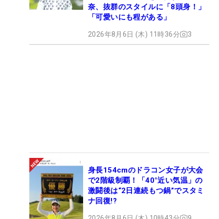
奈、抜群のスタイルに「8頭身！」
「可愛いにも程がある」
2026年8月6日 (木) 11時36分
3
身長154cmのドラコン女子が大会
で2階級制覇！「40°近い気温」の
激闘後は“2日連続もつ鍋”でスタミ
ナ回復!?
2026年8月6日 (木) 10時43分
9