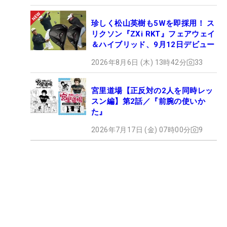
珍しく松山英樹も5Wを即採用！ ス
リクソン『ZXi RKT』フェアウェイ
＆ハイブリッド、9月12日デビュー
2026年8月6日 (木) 13時42分
33
宮里道場【正反対の2人を同時レッ
スン編】第2話／『前腕の使いか
た』
2026年7月17日 (金) 07時00分
9