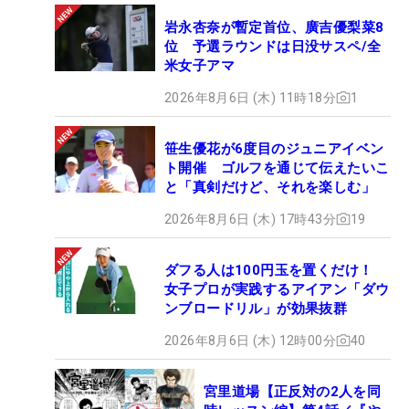
岩永杏奈が暫定首位、廣吉優梨菜8
位 予選ラウンドは日没サスペ/全
米女子アマ
2026年8月6日 (木) 11時18分
1
笹生優花が6度目のジュニアイベン
ト開催 ゴルフを通じて伝えたいこ
と「真剣だけど、それを楽しむ」
2026年8月6日 (木) 17時43分
19
ダフる人は100円玉を置くだけ！
女子プロが実践するアイアン「ダウ
ンブロードリル」が効果抜群
2026年8月6日 (木) 12時00分
40
宮里道場【正反対の2人を同