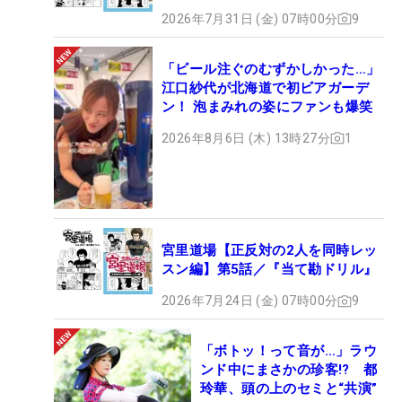
2026年7月31日 (金) 07時00分
9
「ビール注ぐのむずかしかった…」
江口紗代が北海道で初ビアガーデ
ン！ 泡まみれの姿にファンも爆笑
2026年8月6日 (木) 13時27分
1
宮里道場【正反対の2人を同時レッ
スン編】第5話／『当て勘ドリル』
2026年7月24日 (金) 07時00分
9
「ボトッ！って音が…」ラウ
ンド中にまさかの珍客!? 都
玲華、頭の上のセミと“共演”