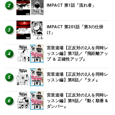
2
IMPACT 第1話「流れ者」
IMPACT 第201話「第3の仕掛
3
け」
宮里道場【正反対の2人を同時レ
4
ッスン編】第7話／『飛距離アッ
プ ＆ 正確性アップ』
宮里道場【正反対の2人を同時レ
5
ッスン編】第8話／『タメ』
宮里道場【正反対の2人を同時レ
6
ッスン編】第9話／『動く順番 &
ダンパー』