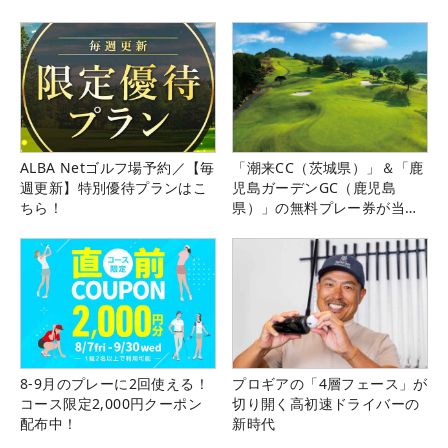
ALBA Netゴルフ場予約／【毎
「潮来CC（茨城県）」＆「鹿
週更新】特別優待プランはこ
児島ガーデンGC（鹿児島
ちら！
県）」の無料プレー券が当た
る！！
8-9月のプレーに2回使える！
プロギアの「4層フェース」が
コース限定2,000円クーポン
切り開く高初速ドライバーの
配布中！
新時代