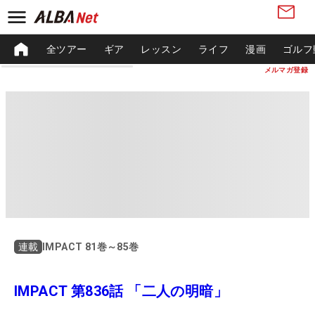
全ツアー
ギア
レッスン
ライフ
漫画
ゴルフ
メルマガ登録
IMPACT 81巻～85巻
連載
IMPACT 第836話 「二人の明暗」