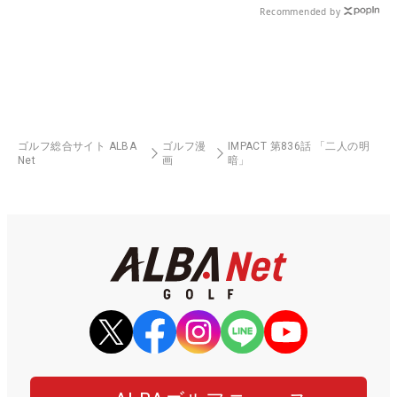
Recommended by
ゴルフ総合サイト ALBA
ゴルフ漫
IMPACT 第836話 「二人の明
Net
画
暗」