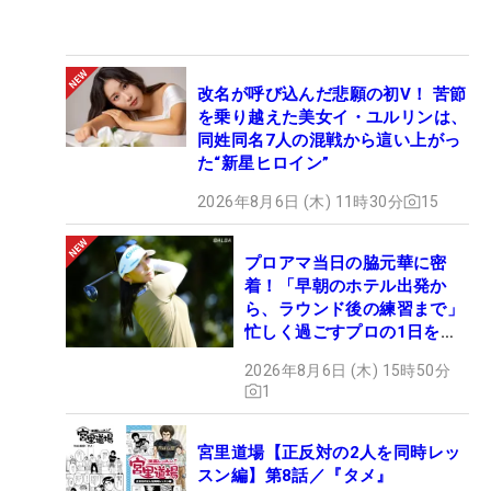
改名が呼び込んだ悲願の初V！ 苦節
を乗り越えた美女イ・ユルリンは、
同姓同名7人の混戦から這い上がっ
た“新星ヒロイン”
2026年8月6日 (木) 11時30分
15
プロアマ当日の脇元華に密
着！「早朝のホテル出発か
ら、ラウンド後の練習まで」
忙しく過ごすプロの1日を公
開
2026年8月6日 (木) 15時50分
1
宮里道場【正反対の2人を同時レッ
スン編】第8話／『タメ』