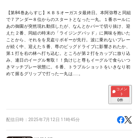
【第84巻あらすじ】ＫＢＳオーガスタ最終日。本阿弥尊と同組
で７アンダー８位からのスタートとなった一丸。１番ホールに
あの御園が突然現れ動揺したが、なんとかパーで切り抜け、迎
えた２番、同組の時末の「ライジングパッド」に興味を抱いた
ことから、それをを見盗りボギーが先行。波に乗れないプレー
が続く中、迎えた５番、尊のビッグドライブに影響されたか、
第１打を右の林へ打ち込む。ところが第２打をカップに放り込
み、連日のイーグル奪取！！負けじと尊もイーグルで食らいつ
きマッチプレー状態に。６番、トラブルショットをいきなり初
めて握るグリップで打った一丸は……。
コメン
ト
0
件
配信日時：
2025年7月12日 11時45分