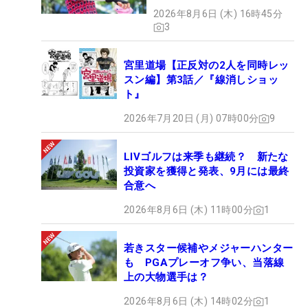
2026年8月6日 (木) 16時45分
3
宮里道場【正反対の2人を同時レッ
スン編】第3話／『線消しショッ
ト』
2026年7月20日 (月) 07時00分
9
LIVゴルフは来季も継続？ 新たな
投資家を獲得と発表、9月には最終
合意へ
2026年8月6日 (木) 11時00分
1
若きスター候補やメジャーハンター
も PGAプレーオフ争い、当落線
上の大物選手は？
2026年8月6日 (木) 14時02分
1