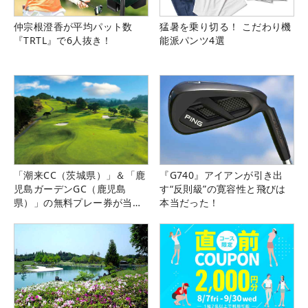
仲宗根澄香が平均パット数
猛暑を乗り切る！ こだわり機
『TRTL』で6人抜き！
能派パンツ4選
「潮来CC（茨城県）」＆「鹿
『G740』アイアンが引き出
児島ガーデンGC（鹿児島
す“反則級”の寛容性と飛びは
県）」の無料プレー券が当た
本当だった！
る！！