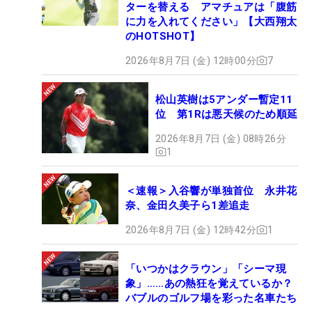
ターを替える アマチュアは「腹筋
に力を入れてください」【大西翔太
のHOTSHOT】
2026年8月7日 (金) 12時00分
7
松山英樹は5アンダー暫定11
位 第1Rは悪天候のため順延
2026年8月7日 (金) 08時26分
1
＜速報＞入谷響が単独首位 永井花
奈、金田久美子ら1差追走
2026年8月7日 (金) 12時42分
1
「いつかはクラウン」「シーマ現
象」……あの熱狂を覚えているか？
バブルのゴルフ場を彩った名車たち