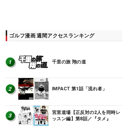
ゴルフ漫画 週間アクセスランキング
1
千里の旅 翔の道
2
IMPACT 第1話「流れ者」
宮里道場【正反対の2人を同時レ
3
ッスン編】第8話／『タメ』