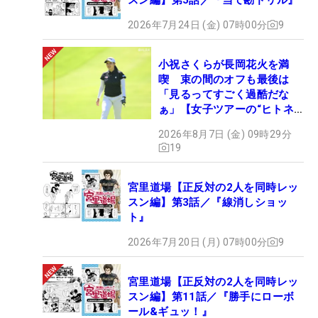
2026年7月24日 (金) 07時00分
9
小祝さくらが長岡花火を満
喫 束の間のオフも最後は
「見るってすごく過酷だな
ぁ」【女子ツアーの“ヒトネ
タ”】
2026年8月7日 (金) 09時29分
19
宮里道場【正反対の2人を同時レッ
スン編】第3話／『線消しショッ
ト』
2026年7月20日 (月) 07時00分
9
宮里道場【正反対の2人を同時レッ
スン編】第11話／『勝手にローボ
ール&ギュッ！』