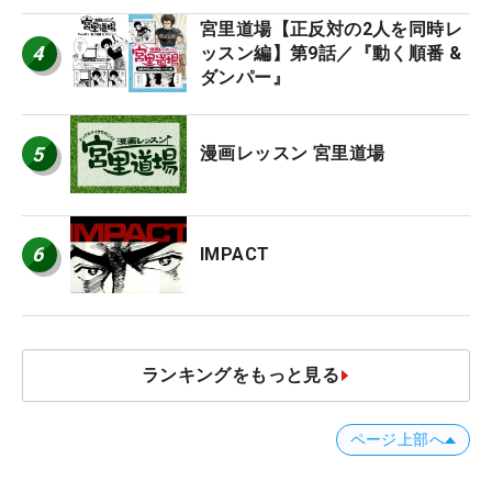
宮里道場【正反対の2人を同時レ
4
ッスン編】第9話／『動く順番 &
ダンパー』
5
漫画レッスン 宮里道場
6
IMPACT
ランキングをもっと見る
ページ上部へ