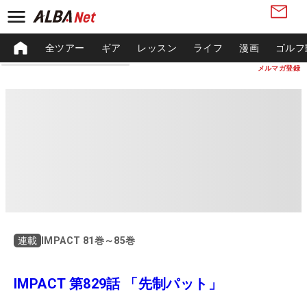
全ツアー
ギア
レッスン
ライフ
漫画
ゴルフ
メルマガ登録
IMPACT 81巻～85巻
連載
IMPACT 第829話 「先制パット」