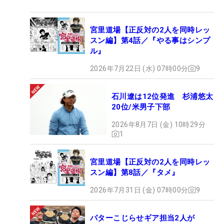
宮里道場【正反対の2人を同時レッ
スン編】第4話／『やる事はシンプ
ル』
2026年7月22日 (水) 07時00分
9
石川遼は12位発進 杉浦悠太
20位/米男子下部
2026年8月7日 (金) 10時29分
1
宮里道場【正反対の2人を同時レッ
スン編】第8話／『タメ』
2026年7月31日 (金) 07時00分
9
パターこじらせギア担当2人が