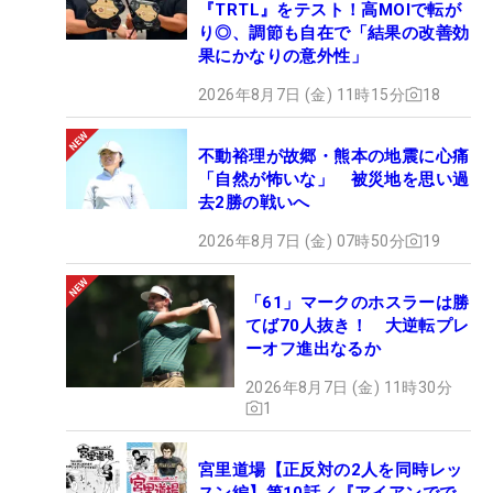
『TRTL』をテスト！高MOIで転が
り◎、調節も自在で「結果の改善効
果にかなりの意外性」
2026年8月7日 (金) 11時15分
18
不動裕理が故郷・熊本の地震に心痛
「自然が怖いな」 被災地を思い過
去2勝の戦いへ
2026年8月7日 (金) 07時50分
19
「61」マークのホスラーは勝
てば70人抜き！ 大逆転プレ
ーオフ進出なるか
2026年8月7日 (金) 11時30分
1
宮里道場【正反対の2人を同時レッ
スン編】第10話／『アイアンでで