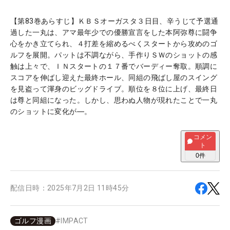
【第83巻あらすじ】ＫＢＳオーガスタ３日目、辛うじて予選通
過した一丸は、アマ最年少での優勝宣言をした本阿弥尊に闘争
心をかき立てられ、４打差を縮めるべくスタートから攻めのゴ
ルフを展開。パットは不調ながら、手作りＳＷのショットの感
触は上々で、ＩＮスタートの１７番でバーディー奪取。順調に
スコアを伸ばし迎えた最終ホール、同組の飛ばし屋のスイング
を見盗って渾身のビッグドライブ。順位を８位に上げ、最終日
は尊と同組になった。しかし、思わぬ人物が現れたことで一丸
のショットに変化が―。
コメン
ト
0
件
配信日時：
2025年7月2日 11時45分
ゴルフ漫画
#
IMPACT