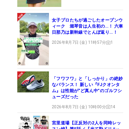
女子プロたちが過ごしたオープンウ
ィーク 堀琴音は人生初の…！ 六車
日那乃は新幹線でとんぼ返り…！
2026年8月7日 (金) 11時57分
1
「フワフワ」と「しっかり」の絶妙
なバランス！ 新しい『FJクオンタ
ム』は性能が“ど真ん中”のゴルフシ
ューズだった
2026年8月7日 (金) 10時00分
14
宮里道場【正反対の2人を同時レッ
スン編】第5話／『当て勘ドリル』