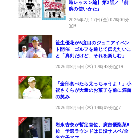
時レッスン編】第2話／『前
腕の使いかた』
2026年7月17日 (金) 07時00分
9
笹生優花が6度目のジュニアイベン
ト開催 ゴルフを通じて伝えたいこ
と「真剣だけど、それを楽しむ」
2026年8月6日 (木) 17時43分
19
「全部食べたら太っちゃうよ！」小
祝さくらが大量のお菓子を前に満面
の笑み
2026年8月6日 (木) 14時09分
7
岩永杏奈が暫定首位、廣吉優梨菜8
位 予選ラウンドは日没サスペ/全
米女子アマ