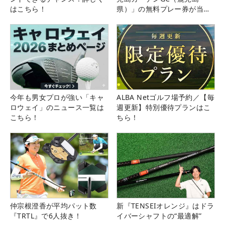
はこちら！
県）」の無料プレー券が当た
る！！
今年も男女プロが強い「キャ
ALBA Netゴルフ場予約／【毎
ロウェイ」のニュース一覧は
週更新】特別優待プランはこ
こちら！
ちら！
仲宗根澄香が平均パット数
新『TENSEIオレンジ』はドラ
『TRTL』で6人抜き！
イバーシャフトの“最適解”