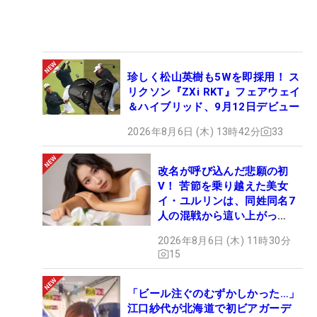
珍しく松山英樹も5Wを即採用！ ス
リクソン『ZXi RKT』フェアウェイ
＆ハイブリッド、9月12日デビュー
2026年8月6日 (木) 13時42分
33
改名が呼び込んだ悲願の初
V！ 苦節を乗り越えた美女
イ・ユルリンは、同姓同名7
人の混戦から這い上がっ
た“新星ヒロイン”
2026年8月6日 (木) 11時30分
15
「ビール注ぐのむずかしかった…」
江口紗代が北海道で初ビアガーデ