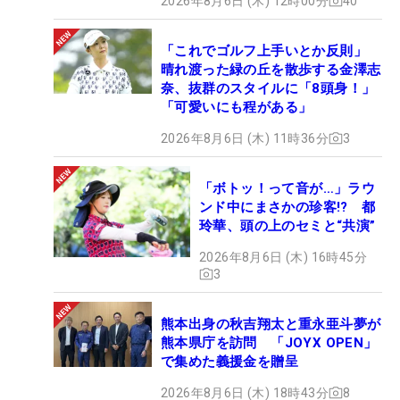
2026年8月6日 (木) 12時00分
40
「これでゴルフ上手いとか反則」
晴れ渡った緑の丘を散歩する金澤志
奈、抜群のスタイルに「8頭身！」
「可愛いにも程がある」
2026年8月6日 (木) 11時36分
3
「ボトッ！って音が…」ラウ
ンド中にまさかの珍客!? 都
玲華、頭の上のセミと“共演”
2026年8月6日 (木) 16時45分
3
熊本出身の秋吉翔太と重永亜斗夢が
熊本県庁を訪問 「JOYX OPEN」
で集めた義援金を贈呈
2026年8月6日 (木) 18時43分
8