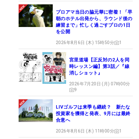
プロアマ当日の脇元華に密着！「早
朝のホテル出発から、ラウンド後の
練習まで」忙しく過ごすプロの1日
を公開
2026年8月6日 (木) 15時50分
1
宮里道場【正反対の2人を同
時レッスン編】第3話／『線
消しショット』
2026年7月20日 (月) 07時00分
9
LIVゴルフは来季も継続？ 新たな
投資家を獲得と発表、9月には最終
合意へ
2026年8月6日 (木) 11時00分
1