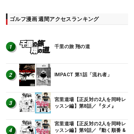
ゴルフ漫画 週間アクセスランキング
1
千里の旅 翔の道
2
IMPACT 第1話「流れ者」
宮里道場【正反対の2人を同時レ
3
ッスン編】第8話／『タメ』
宮里道場【正反対の2人を同時レ
4
ッスン編】第9話／『動く順番 &