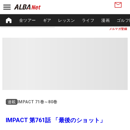
全ツアー
ギア
レッスン
ライフ
漫画
ゴルフ
メルマガ登録
IMPACT 71巻～80巻
連載
IMPACT 第761話 「最後のショット」