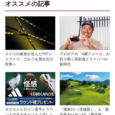
オススメの記事
スイスの叡智が生んだTPTシ
プロギアの「4層フェース」が
ャフトで、ゴルフを異次元の
切り開く高初速ドライバーの
世界へ
新時代
ネクストヒロイン選手とラウ
「潮来CC（茨城県）」＆「鹿
ンドできるチャンス！詳しく
児島ガーデンGC（鹿児島