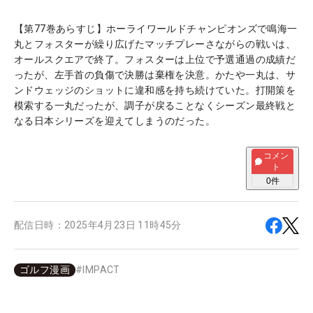
【第77巻あらすじ】ホーライワールドチャンピオンズで鳴海一
丸とフォスターが繰り広げたマッチプレーさながらの戦いは、
オールスクエアで終了。フォスターは上位で予選通過の成績だ
ったが、左手首の負傷で決勝は棄権を決意。かたや一丸は、サ
ンドウェッジのショットに違和感を持ち続けていた。打開策を
模索する一丸だったが、調子が戻ることなくシーズン最終戦と
なる日本シリーズを迎えてしまうのだった。
コメン
ト
0
件
配信日時：
2025年4月23日 11時45分
ゴルフ漫画
#
IMPACT