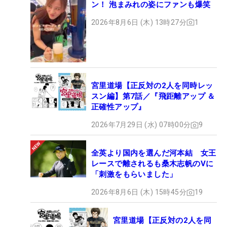
ン！ 泡まみれの姿にファンも爆笑
2026年8月6日 (木) 13時27分
1
宮里道場【正反対の2人を同時レッ
スン編】第7話／『飛距離アップ ＆
正確性アップ』
2026年7月29日 (水) 07時00分
9
全英より国内を選んだ河本結 女王
レースで離されるも桑木志帆のVに
「刺激をもらいました」
2026年8月6日 (木) 15時45分
19
宮里道場【正反対の2人を同