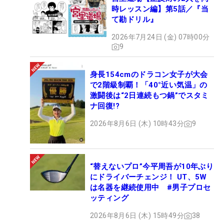
時レッスン編】第5話／『当
て勘ドリル』
2026年7月24日 (金) 07時00分
9
身長154cmのドラコン女子が大会
で2階級制覇！「40°近い気温」の
激闘後は“2日連続もつ鍋”でスタミ
ナ回復!?
2026年8月6日 (木) 10時43分
9
“替えないプロ”今平周吾が10年ぶり
にドライバーチェンジ！ UT、5W
は名器を継続使用中 #男子プロセ
ッティング
2026年8月6日 (木) 15時49分
38