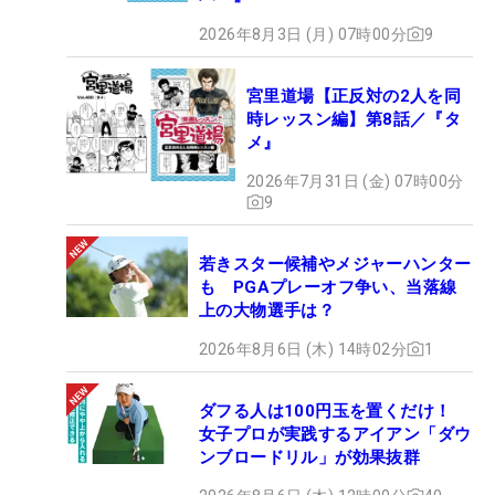
2026年8月3日 (月) 07時00分
9
宮里道場【正反対の2人を同
時レッスン編】第8話／『タ
メ』
2026年7月31日 (金) 07時00分
9
若きスター候補やメジャーハンター
も PGAプレーオフ争い、当落線
上の大物選手は？
2026年8月6日 (木) 14時02分
1
ダフる人は100円玉を置くだけ！
女子プロが実践するアイアン「ダウ
ンブロードリル」が効果抜群