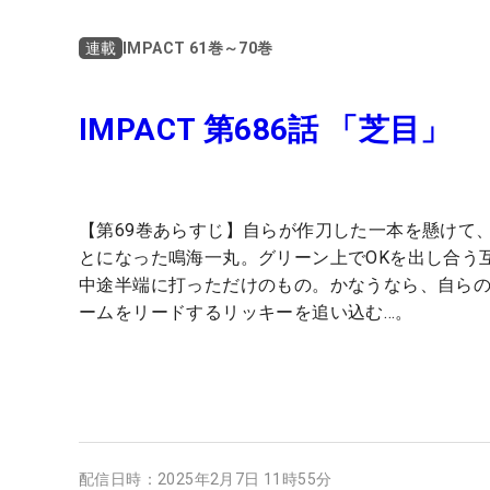
IMPACT 61巻～70巻
連載
IMPACT 第686話 「芝目」
【第69巻あらすじ】自らが作刀した一本を懸けて
とになった鳴海一丸。グリーン上でOKを出し合う
中途半端に打っただけのもの。かなうなら、自ら
ームをリードするリッキーを追い込む…。
配信日時：
2025年2月7日 11時55分