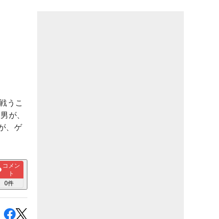
戦うこ
な男が、
が、ゲ
コメン
ト
0
件