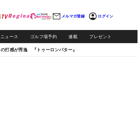
メルマガ登録
ログイン
Sニュース
ゴルフ場予約
連載
プレゼント
しの打感が秀逸 『トゥーロンパター』