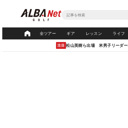
全ツアー
ギア
レッスン
ライフ
松山英樹ら出場 米男子リーダー
注目