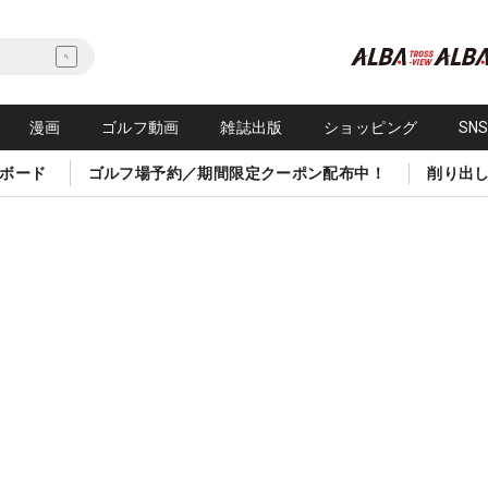
漫画
ゴルフ動画
雑誌出版
ショッピング
SN
ボード
ゴルフ場予約／期間限定クーポン配布中！
削り出