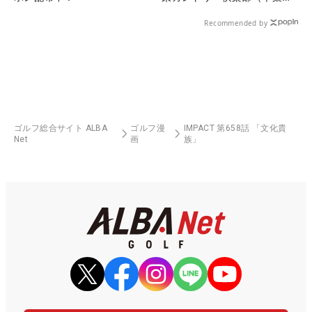
県）
Recommended by
ゴルフ総合サイト ALBA
ゴルフ漫
IMPACT 第658話 「文化貴
Net
画
族」