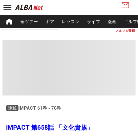
全ツアー
ギア
レッスン
ライフ
漫画
ゴルフ
メルマガ登録
IMPACT 61巻～70巻
連載
IMPACT 第658話 「文化貴族」