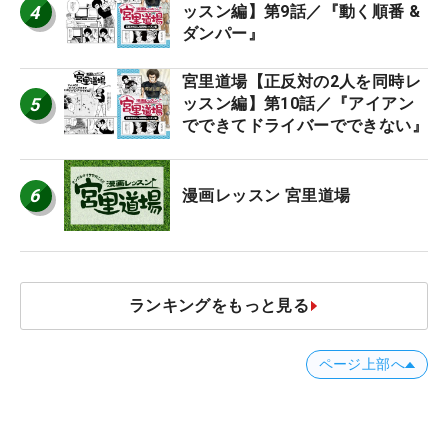
4
ッスン編】第9話／『動く順番 &
ダンパー』
宮里道場【正反対の2人を同時レ
5
ッスン編】第10話／『アイアン
でできてドライバーでできない』
6
漫画レッスン 宮里道場
ランキングをもっと見る
ページ上部へ