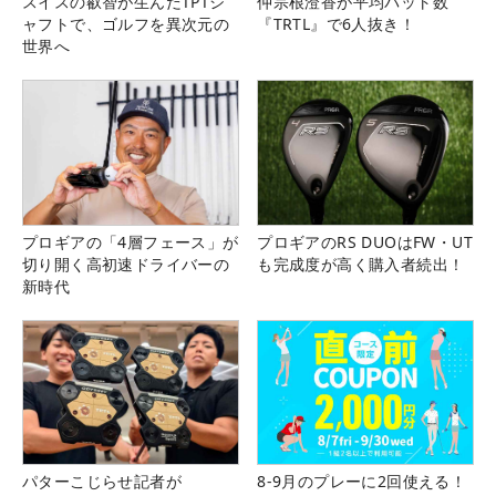
スイスの叡智が生んだTPTシ
仲宗根澄香が平均パット数
ャフトで、ゴルフを異次元の
『TRTL』で6人抜き！
世界へ
プロギアの「4層フェース」が
プロギアのRS DUOはFW・UT
切り開く高初速ドライバーの
も完成度が高く購入者続出！
新時代
パターこじらせ記者が
8-9月のプレーに2回使える！