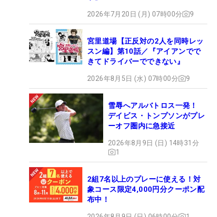
2026年7月20日 (月) 07時00分
9
宮里道場【正反対の2人を同時レッ
スン編】第10話／『アイアンでで
きてドライバーでできない』
2026年8月5日 (水) 07時00分
9
雪辱へアルバトロス一発！
デイビス・トンプソンがプレ
ーオフ圏内に急接近
2026年8月9日 (日) 14時31分
1
2組7名以上のプレーに使える！対
象コース限定4,000円分クーポン配
布中！
2026年8月9日 (日) 06時00分
1