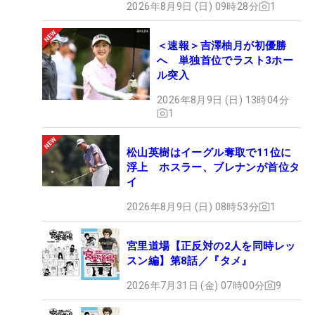
2026年8月9日 (日) 09時28分
1
＜速報＞吉澤柚月が初優勝
へ 単独首位でラスト3ホー
ル突入
2026年8月9日 (日) 13時04分
1
松山英樹はイーグル奪取で11位に
浮上 ホスラー、ブレナンが首位タ
イ
2026年8月9日 (日) 08時53分
1
宮里道場【正反対の2人を同時レッ
スン編】第8話／『タメ』
2026年7月31日 (金) 07時00分
9