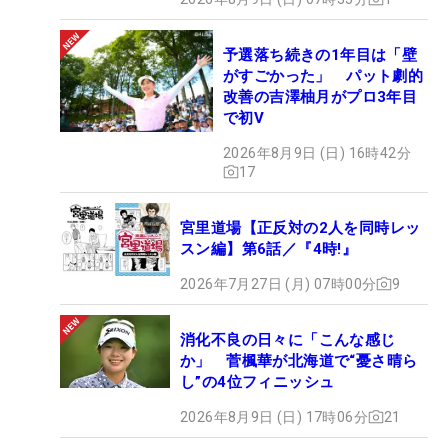
予選落ち続きの1年目は「壁
がすごかった」 パット劇的
改善の吉澤柚月がプロ3年目
で初V
2026年8月9日 (日) 16時42分
17
宮里道場【正反対の2人を同時レッ
スン編】第6話／『4時!』
2026年7月27日 (月) 07時00分
9
消化不良の日々に「こんな感じ
か」 菅楓華が北海道で“憂さ晴ら
し”の4位フィニッシュ
2026年8月9日 (日) 17時06分
21