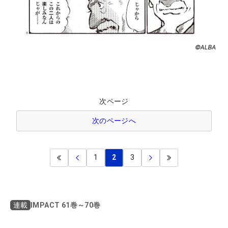
次ページ
次のページへ
1
2
3
IMPACT 61巻～70巻
連載