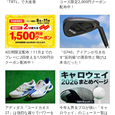
「TRTL」で大改善
コース限定2,000円クーポン
配布中！
4日間限定配布！11月までの
『G740』アイアンが引き出
プレーに2回使える1,500円分
す“反則級”の寛容性と飛びは
クーポン配布中！
本当だった！
アディダス『コードカオス
今年も男女プロが強い「キャ
27』は強烈な蹴りでパワーを
ロウェイ」のニュース一覧は