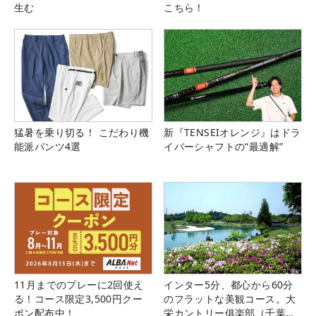
生む
こちら！
猛暑を乗り切る！ こだわり機
新『TENSEIオレンジ』はドラ
能派パンツ4選
イバーシャフトの“最適解”
11月までのプレーに2回使え
インター5分、都心から60分
る！コース限定3,500円クー
のフラットな美観コース。大
ポン配布中！
栄カントリー俱楽部（千葉