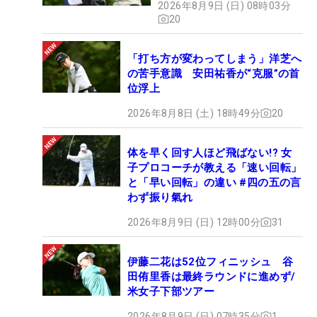
2026年8月9日 (日) 08時03分
20
「打ち方が変わってしまう」洋芝へ
の苦手意識 安田祐香が“克服”の首
位浮上
2026年8月8日 (土) 18時49分
20
体を早く回す人ほど飛ばない!? 女
子プロコーチが教える「速い回転」
と「早い回転」の違い #四の五の言
わず振り氣れ
2026年8月9日 (日) 12時00分
31
伊藤二花は52位フィニッシュ 谷
田侑里香は最終ラウンドに進めず/
米女子下部ツアー
2026年8月9日 (日) 07時35分
1