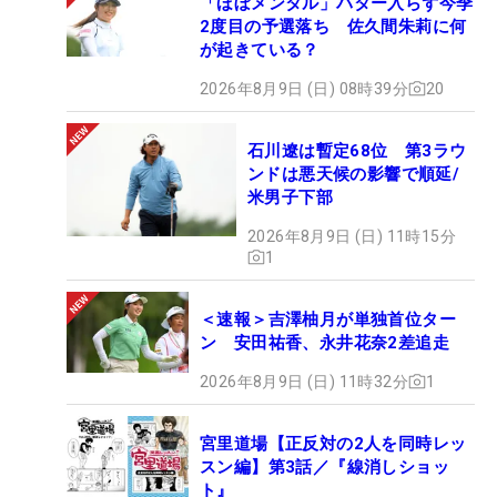
「ほぼメンタル」パター入らず今季
2度目の予選落ち 佐久間朱莉に何
が起きている？
2026年8月9日 (日) 08時39分
20
石川遼は暫定68位 第3ラウ
ンドは悪天候の影響で順延/
米男子下部
2026年8月9日 (日) 11時15分
1
＜速報＞吉澤柚月が単独首位ター
ン 安田祐香、永井花奈2差追走
2026年8月9日 (日) 11時32分
1
宮里道場【正反対の2人を同時レッ
スン編】第3話／『線消しショッ
ト』