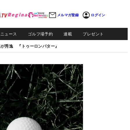
メルマガ登録
ログイン
Sニュース
ゴルフ場予約
連載
プレゼント
感が秀逸 『トゥーロンパター』