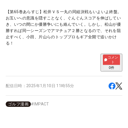
【第65巻あらすじ】松井ＶＳ一丸の同組決戦もいよいよ終盤。
お互いへの意識を隠すことなく、ぐんぐんスコアを伸ばしてい
き、いつの間にか優勝争いにも絡んでいく。しかし、松山が優
勝すれば同一シーズンでアマチュア２勝となるので、それを阻
止すべく、小田、片山らのトッププロもギア全開で追いかけ
る！
コメン
ト
0
件
配信日時：
2025年1月10日 11時55分
ゴルフ漫画
#
IMPACT