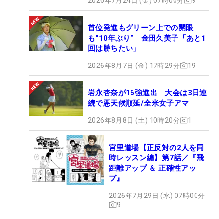
2026年7月24日 (金) 07時00分
9
首位発進もグリーン上での開眼
も“10年ぶり” 金田久美子「あと1
回は勝ちたい」
2026年8月7日 (金) 17時29分
19
岩永杏奈が16強進出 大会は3日連
続で悪天候順延/全米女子アマ
2026年8月8日 (土) 10時20分
1
宮里道場【正反対の2人を同
時レッスン編】第7話／『飛
距離アップ ＆ 正確性アッ
プ』
2026年7月29日 (水) 07時00分
9