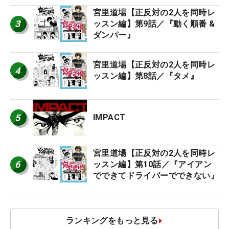
宮里道場【正反対の2人を同時レ
3
ッスン編】第9話／『動く順番 &
ダンパー』
宮里道場【正反対の2人を同時レ
4
ッスン編】第8話／『タメ』
5
IMPACT
宮里道場【正反対の2人を同時レ
6
ッスン編】第10話／『アイアン
でできてドライバーでできない』
ランキングをもっと見る