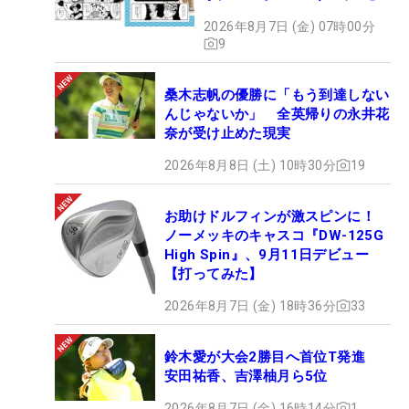
2026年8月7日 (金) 07時00分
9
桑木志帆の優勝に「もう到達しない
んじゃないか」 全英帰りの永井花
奈が受け止めた現実
2026年8月8日 (土) 10時30分
19
お助けドルフィンが激スピンに！
ノーメッキのキャスコ『DW-125G
High Spin』、9月11日デビュー
【打ってみた】
2026年8月7日 (金) 18時36分
33
鈴木愛が大会2勝目へ首位T発進
安田祐香、吉澤柚月ら5位
2026年8月7日 (金) 16時14分
1