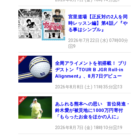
宮里道場【正反対の2人を同
時レッスン編】第4話／『や
る事はシンプル』
2026年7月22日 (水) 07時00分
9
全周アライメントを初搭載！ ブリ
ヂストン『TOUR B JGR Roll-in
Alignment』、8月7日デビュー
2026年8月8日 (土) 11時35分
13
あふれる熊本への思い 首位発進・
鈴木愛が被災地に1000万円寄付
「もらったお金をほかの人に」
2026年8月7日 (金) 18時10分
19