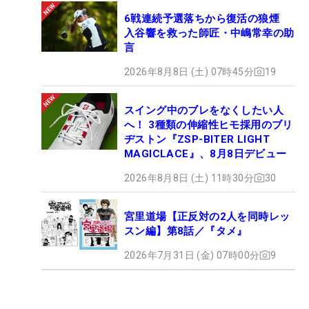
6戦連続予選落ちから復活の狼煙
入谷響を救った師匠・中嶋常幸の助
言
2026年8月8日 (土) 07時45分
19
スイング中のブレをなくしたい人
へ！ 3種類の伸縮性ヒモ採用のブリ
ヂストン『ZSP-BITER LIGHT
MAGICLACE』、8月8日デビュー
2026年8月8日 (土) 11時30分
30
宮里道場【正反対の2人を同時レッ
スン編】第8話／『タメ』
2026年7月31日 (金) 07時00分
9