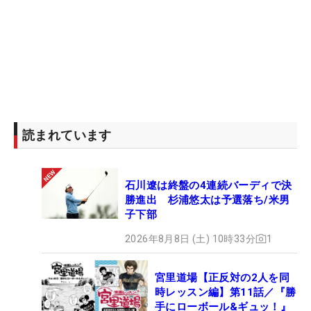
読まれています
石川遼は終盤の4連続バーディで決
勝進出 杉浦悠太は予選落ち/米男
子下部
2026年8月8日 (土) 10時33分
1
宮里道場【正反対の2人を同
時レッスン編】第11話／『勝
手にローボール&ギュッ！』