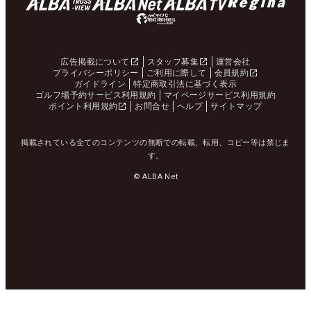
広告掲載について
スタッフ募集
運営会社
プライバシーポリシー
ご利用に際して
会員規約
ガイドライン
特定商取引法に基づく表示
ゴルフ場予約サービス利用規約
マイページサービス利用規約
ポイント利用規約
お問合せ
ヘルプ
サイトマップ
掲載されている全てのコンテンツの無断での転載、転用、コピー等は禁じま
す。
© ALBA Net