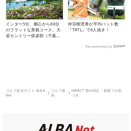
インター5分、都心から60分
仲宗根澄香が平均パット数
のフラットな美観コース。大
『TRTL』で6人抜き！
栄カントリー俱楽部（千葉
県）
Recommended by
ゴルフ総合サイト ALBA
ゴルフ漫
IMPACT 第644話 「釧路での気
Net
画
づき」