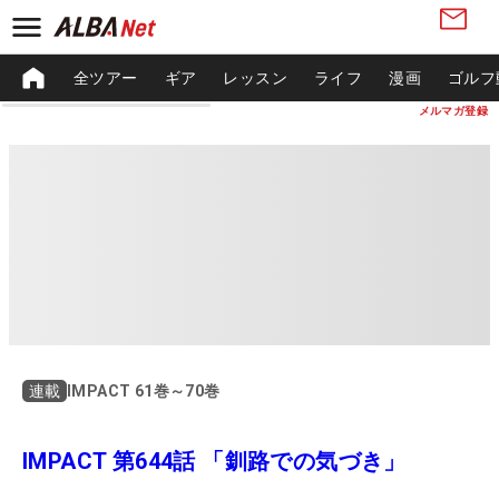
全ツアー
ギア
レッスン
ライフ
漫画
ゴルフ
メルマガ登録
IMPACT 61巻～70巻
連載
IMPACT 第644話 「釧路での気づき」