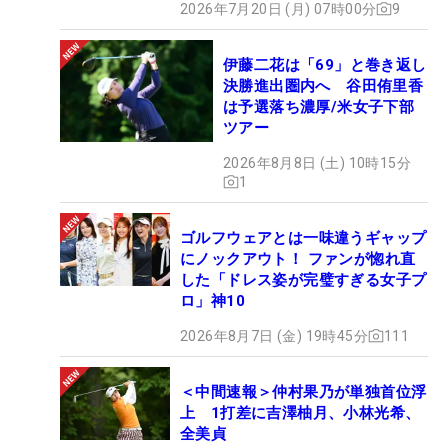
2026年7月20日 (月) 07時00分
9
伊藤二花は「69」と巻き返し
決勝進出圏内へ 谷田侑里香
は予選落ち濃厚/米女子下部
ツアー
2026年8月8日 (土) 10時15分
1
ゴルフウェアとは一味違うギャップ
にノックアウト！ ファンが惚れ直
した「ドレス姿が完璧すぎる女子プ
ロ」神10
2026年8月7日 (金) 19時45分
111
＜中間速報＞仲村果乃が単独首位浮
上 1打差に吉澤柚月、小林光希、
全美貞