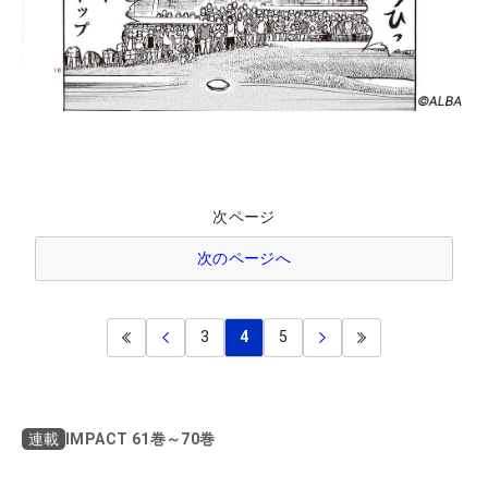
次ページ
次のページへ
3
4
5
IMPACT 61巻～70巻
連載