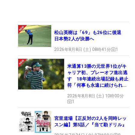
松山英樹は「69」も26位に後退
日本勢2人が決勝へ
2026年8月8日 (土) 08時41分
1
米通算13勝の元世界1位がキ
ャリア初、プレーオフ進出逃
す 18年連続出場記録も終止
符「何事も永遠に続けられな
い」
2026年8月8日 (土) 10時00分
1
宮里道場【正反対の2人を同時レッ
スン編】第5話／『当て勘ドリル』