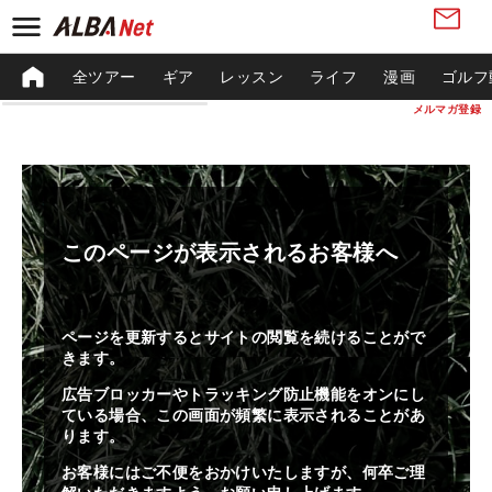
全ツアー
ギア
レッスン
ライフ
漫画
ゴルフ
メルマガ登録
このページが表示されるお客様へ
ページを更新するとサイトの閲覧を続けることがで
きます。
広告ブロッカーやトラッキング防止機能をオンにし
ている場合、この画面が頻繁に表示されることがあ
ります。
お客様にはご不便をおかけいたしますが、何卒ご理