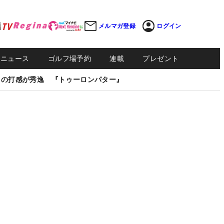
メルマガ登録
ログイン
Sニュース
ゴルフ場予約
連載
プレゼント
しの打感が秀逸 『トゥーロンパター』