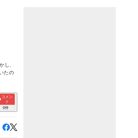
かし、
いたの
コメン
ト
0
件