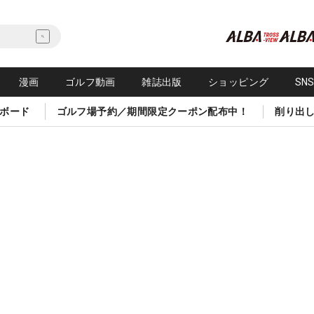
漫画
ゴルフ動画
雑誌出版
ショッピング
SN
ボード
ゴルフ場予約／期間限定クーポン配布中！
削り出