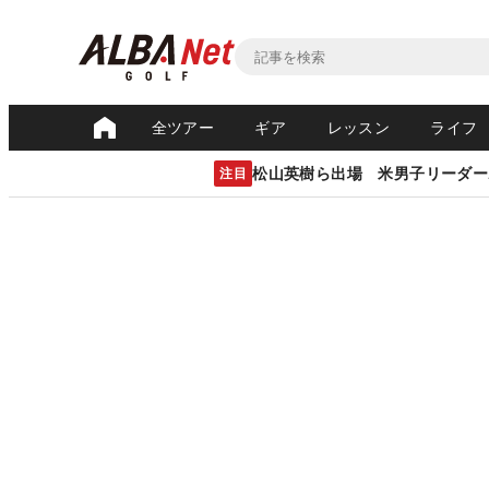
全ツアー
ギア
レッスン
ライフ
松山英樹ら出場 米男子リーダー
注目