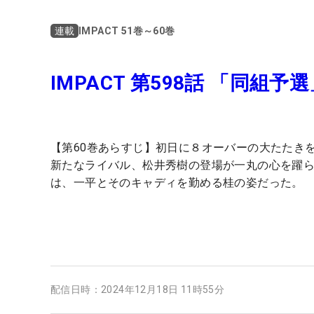
IMPACT 51巻～60巻
連載
IMPACT 第598話 「同組予
【第60巻あらすじ】初日に８オーバーの大たたき
新たなライバル、松井秀樹の登場が一丸の心を躍
は、一平とそのキャディを勤める桂の姿だった。
配信日時：
2024年12月18日 11時55分