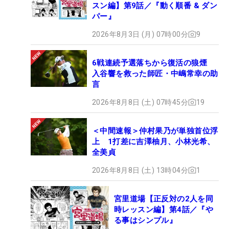
スン編】第9話／『動く順番 & ダン
パー』
2026年8月3日 (月) 07時00分
9
6戦連続予選落ちから復活の狼煙
入谷響を救った師匠・中嶋常幸の助
言
2026年8月8日 (土) 07時45分
19
＜中間速報＞仲村果乃が単独首位浮
上 1打差に吉澤柚月、小林光希、
全美貞
2026年8月8日 (土) 13時04分
1
宮里道場【正反対の2人を同
時レッスン編】第4話／『や
る事はシンプル』