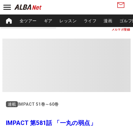
全ツアー
ギア
レッスン
ライフ
漫画
ゴルフ
メルマガ登録
IMPACT 51巻～60巻
連載
IMPACT 第581話 「一丸の弱点」