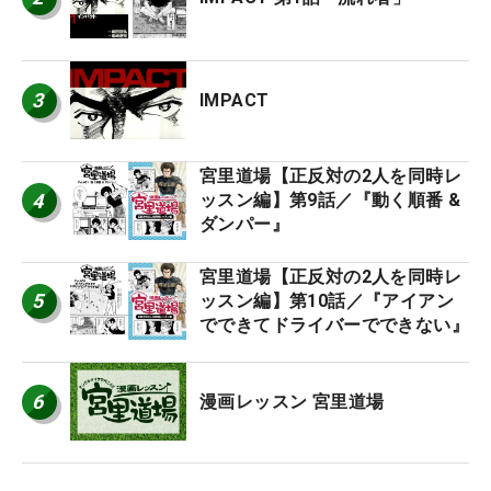
3
IMPACT
宮里道場【正反対の2人を同時レ
4
ッスン編】第9話／『動く順番 &
ダンパー』
宮里道場【正反対の2人を同時レ
5
ッスン編】第10話／『アイアン
でできてドライバーでできない』
6
漫画レッスン 宮里道場