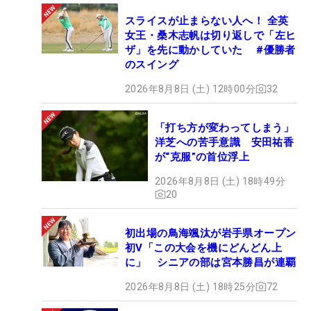
スライスが止まらない人へ！ 全英
女王・桑木志帆は切り返しで「左ヒ
ザ」を先に動かしていた #優勝者
のスイング
2026年8月8日 (土) 12時00分
32
「打ち方が変わってしまう」
洋芝への苦手意識 安田祐香
が“克服”の首位浮上
2026年8月8日 (土) 18時49分
20
初出場の鳥海颯汰が岩手県オープン
初V「この大会を機にどんどん上
に」 シニアの部は宮本勝昌が連覇
2026年8月8日 (土) 18時25分
72