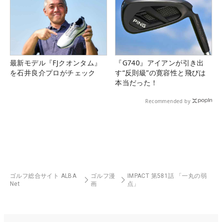
最新モデル『FJクオンタム』
『G740』アイアンが引き出
を石井良介プロがチェック
す“反則級”の寛容性と飛びは
本当だった！
Recommended by
ゴルフ総合サイト ALBA
ゴルフ漫
IMPACT 第581話 「一丸の弱
Net
画
点」