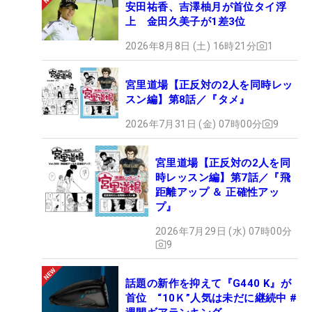
安田祐香、吉澤柚月が首位タイ浮
上 金田久美子が1差3位
2026年8月8日 (土) 16時21分
1
宮里道場【正反対の2人を同時レッ
スン編】第8話／『タメ』
2026年7月31日 (金) 07時00分
9
宮里道場【正反対の2人を同
時レッスン編】第7話／『飛
距離アップ ＆ 正確性アッ
プ』
2026年7月29日 (水) 07時00分
9
話題の新作を抑えて『G440 K』が
首位 “10Ｋ”人気は未だに継続中 #