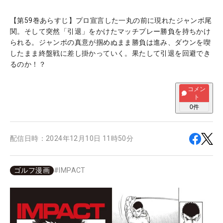
【第59巻あらすじ】プロ宣言した一丸の前に現れたジャンボ尾
関。そして突然「引退」をかけたマッチプレー勝負を持ちかけ
られる。ジャンボの真意が掴めぬまま勝負は進み、ダウンを喫
したまま終盤戦に差し掛かっていく。果たして引退を回避でき
るのか！？
コメン
ト
0
件
配信日時：
2024年12月10日 11時50分
ゴルフ漫画
#
IMPACT