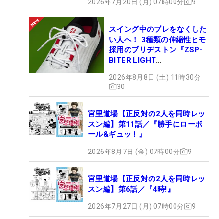
2026年7月20日 (月) 07時00分
9
スイング中のブレをなくした
い人へ！ 3種類の伸縮性ヒモ
採用のブリヂストン『ZSP-
BITER LIGHT
MAGICLACE』、8月8日デビ
2026年8月8日 (土) 11時30分
ュー
30
宮里道場【正反対の2人を同時レッ
スン編】第11話／『勝手にローボ
ール&ギュッ！』
2026年8月7日 (金) 07時00分
9
宮里道場【正反対の2人を同時レッ
スン編】第6話／『4時!』
2026年7月27日 (月) 07時00分
9