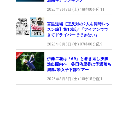
週間ギアランキング
2026年8月8日 (土) 18時00分
11
宮里道場【正反対の2人を同時レッ
スン編】第10話／『アイアンでで
きてドライバーでできない』
2026年8月5日 (水) 07時00分
9
伊藤二花は「69」と巻き返し決勝
進出圏内へ 谷田侑里香は予選落ち
濃厚/米女子下部ツアー
2026年8月8日 (土) 10時15分
1