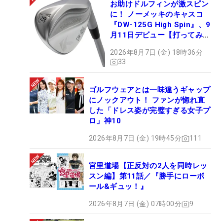
お助けドルフィンが激スピン
に！ ノーメッキのキャスコ
『DW-125G High Spin』、9
月11日デビュー【打ってみ
た】
2026年8月7日 (金) 18時36分
33
ゴルフウェアとは一味違うギャップ
にノックアウト！ ファンが惚れ直
した「ドレス姿が完璧すぎる女子プ
ロ」神10
2026年8月7日 (金) 19時45分
111
宮里道場【正反対の2人を同時レッ
スン編】第11話／『勝手にローボ
ール&ギュッ！』
2026年8月7日 (金) 07時00分
9