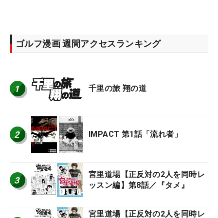
ゴルフ漫画 週間アクセスランキング
1
千里の旅 翔の道
2
IMPACT 第1話「流れ者」
宮里道場【正反対の2人を同時レ
3
ッスン編】第8話／『タメ』
宮里道場【正反対の2人を同時レ