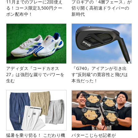
11月までのプレーに2回使え
プロギアの「4層フェース」が
る！コース限定3,500円クー
切り開く高初速ドライバーの
ポン配布中！
新時代
アディダス『コードカオス
『G740』アイアンが引き出
27』は強烈な蹴りでパワーを
す“反則級”の寛容性と飛びは
生む
本当だった！
猛暑を乗り切る！ こだわり機
パターこじらせ記者が