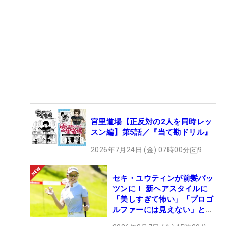
宮里道場【正反対の2人を同時レッ
スン編】第5話／『当て勘ドリル』
2026年7月24日 (金) 07時00分
9
セキ・ユウティンが前髪パッ
ツンに！ 新ヘアスタイルに
「美しすぎて怖い」「プロゴ
ルファーには見えない」とコ
メント殺到