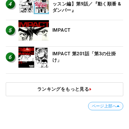
4
ッスン編】第9話／『動く順番 &
ダンパー』
5
IMPACT
IMPACT 第201話「第3の仕掛
6
け」
ランキングをもっと見る
ページ上部へ