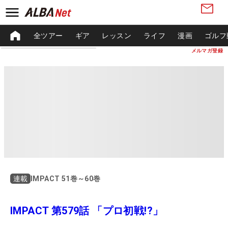
全ツアー
ギア
レッスン
ライフ
漫画
ゴルフ
メルマガ登録
IMPACT 51巻～60巻
連載
IMPACT 第579話 「プロ初戦!?」