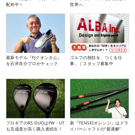
配布中！
世界へ
最新モデル『FJクオンタム』
ゴルフの熱狂を、つくる仕
を石井良介プロがチェック
事。｜スタッフ募集中
プロギアのRS DUOはFW・UT
新『TENSEIオレンジ』はドラ
も完成度が高く購入者続出！
イバーシャフトの“最適解”