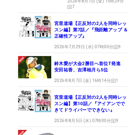
2026年8月7日 (金) 15時29分
7
宮里道場【正反対の2人を同時レッ
スン編】第7話／『飛距離アップ ＆
正確性アップ』
2026年7月29日 (水) 07時00分
9
鈴木愛が大会2勝目へ首位T発進
安田祐香、吉澤柚月ら5位
2026年8月7日 (金) 16時14分
1
宮里道場【正反対の2人を同時レッ
スン編】第10話／『アイアンでで
きてドライバーでできない』
2026年8月5日 (水) 07時00分
9