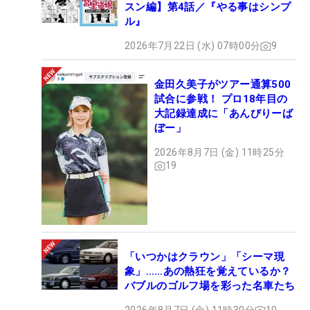
スン編】第4話／『やる事はシンプ
ル』
2026年7月22日 (水) 07時00分
9
金田久美子がツアー通算500
試合に参戦！ プロ18年目の
大記録達成に「あんびりーば
ぼー」
2026年8月7日 (金) 11時25分
19
「いつかはクラウン」「シーマ現
象」……あの熱狂を覚えているか？
バブルのゴルフ場を彩った名車たち