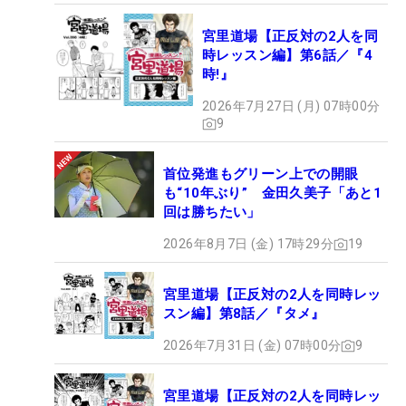
宮里道場【正反対の2人を同
時レッスン編】第6話／『4
時!』
2026年7月27日 (月) 07時00分
9
首位発進もグリーン上での開眼
も“10年ぶり” 金田久美子「あと1
回は勝ちたい」
2026年8月7日 (金) 17時29分
19
宮里道場【正反対の2人を同時レッ
スン編】第8話／『タメ』
2026年7月31日 (金) 07時00分
9
宮里道場【正反対の2人を同時レッ