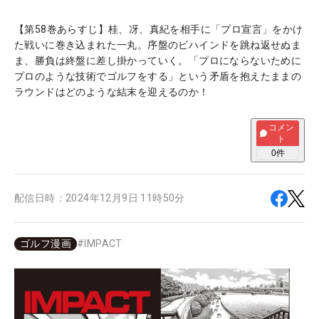
【第58巻あらすじ】桂、冴、真紀を相手に「プロ宣言」をかけ
た戦いに巻き込まれた一丸。序盤のビハインドを跳ね返せぬま
ま、勝負は終盤に差し掛かっていく。「プロにならないために
プロのような技術でゴルフをする」という矛盾を抱えたままの
ラウンドはどのような結末を迎えるのか！
コメン
ト
0
件
配信日時：
2024年12月9日 11時50分
ゴルフ漫画
#
IMPACT