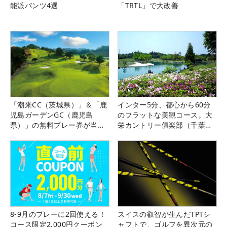
能派パンツ4選
「TRTL」で大改善
「潮来CC（茨城県）」＆「鹿
インター5分、都心から60分
児島ガーデンGC（鹿児島
のフラットな美観コース。大
県）」の無料プレー券が当た
栄カントリー俱楽部（千葉
る！！
県）
8-9月のプレーに2回使える！
スイスの叡智が生んだTPTシ
コース限定2,000円クーポン
ャフトで、ゴルフを異次元の