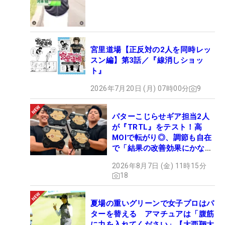
宮里道場【正反対の2人を同時レッ
スン編】第3話／『線消しショッ
ト』
2026年7月20日 (月) 07時00分
9
パターこじらせギア担当2人
が『TRTL』をテスト！高
MOIで転がり◎、調節も自在
で「結果の改善効果にかなり
の意外性」
2026年8月7日 (金) 11時15分
18
夏場の重いグリーンで女子プロはパ
ターを替える アマチュアは「腹筋
に力を入れてください」【大西翔太