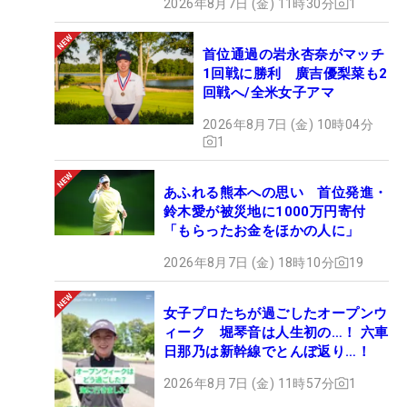
2026年8月7日 (金) 11時30分
1
首位通過の岩永杏奈がマッチ
1回戦に勝利 廣吉優梨菜も2
回戦へ/全米女子アマ
2026年8月7日 (金) 10時04分
1
あふれる熊本への思い 首位発進・
鈴木愛が被災地に1000万円寄付
「もらったお金をほかの人に」
2026年8月7日 (金) 18時10分
19
女子プロたちが過ごしたオープンウ
ィーク 堀琴音は人生初の…！ 六車
日那乃は新幹線でとんぼ返り…！
2026年8月7日 (金) 11時57分
1