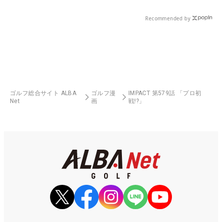
Recommended by
ゴルフ総合サイト ALBA
ゴルフ漫
IMPACT 第579話 「プロ初
Net
画
戦!?」