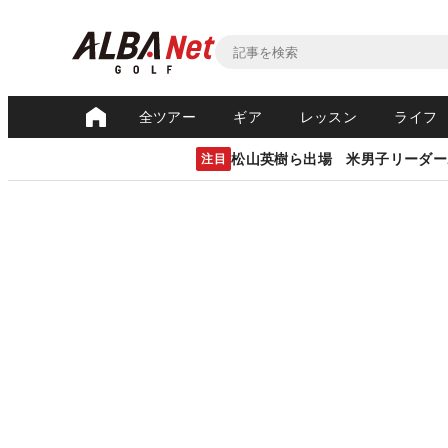
全ツアー
ギア
レッスン
ライフ
松山英樹ら出場 米男子リーダー
注目