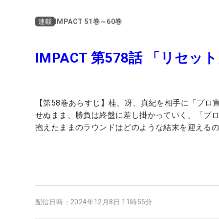
IMPACT 51巻～60巻
連載
IMPACT 第578話 「リセッ
【第58巻あらすじ】桂、冴、真紀を相手に「プロ
せぬまま、勝負は終盤に差し掛かっていく。「プ
抱えたままのラウンドはどのような結末を迎える
配信日時：
2024年12月8日 11時55分