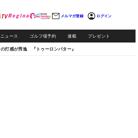
メルマガ登録
ログイン
Sニュース
ゴルフ場予約
連載
プレゼント
しの打感が秀逸 『トゥーロンパター』