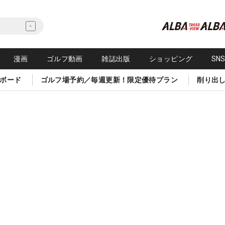
漫画
ゴルフ動画
雑誌出版
ショッピング
SN
ボード
ゴルフ場予約／毎週更新！限定優待プラン
削り出