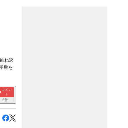
跳ね返
矛盾を
コメン
ト
0
件