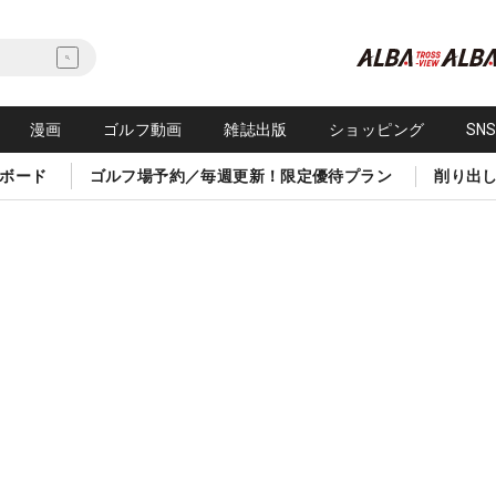
漫画
ゴルフ動画
雑誌出版
ショッピング
SN
ボード
ゴルフ場予約／毎週更新！限定優待プラン
削り出