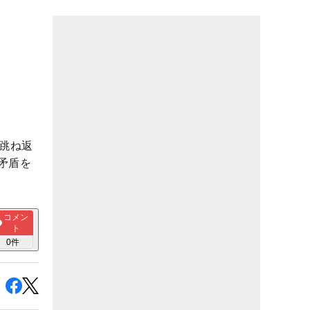
跳ね返
矛盾を
コメン
ト
0
件