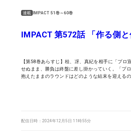
IMPACT 51巻～60巻
連載
IMPACT 第572話 「作る側
【第58巻あらすじ】桂、冴、真紀を相手に「プロ
せぬまま、勝負は終盤に差し掛かっていく。「プ
抱えたままのラウンドはどのような結末を迎える
配信日時：
2024年12月5日 11時55分