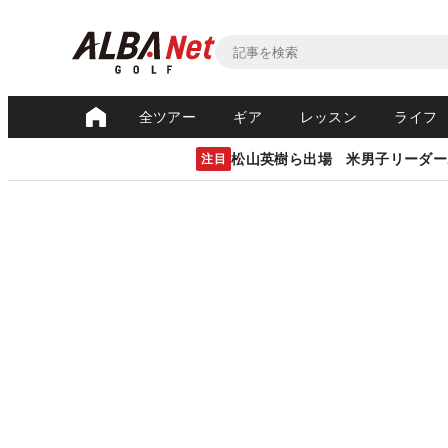
全ツアー
ギア
レッスン
ライフ
松山英樹ら出場 米男子リーダー
注目