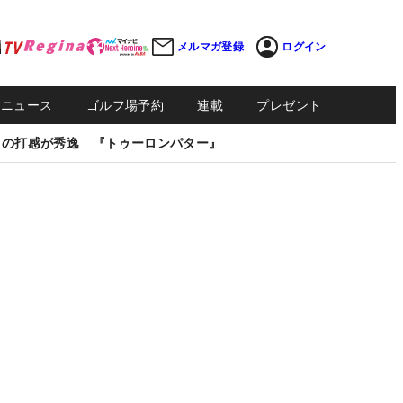
メルマガ登録
ログイン
Sニュース
ゴルフ場予約
連載
プレゼント
しの打感が秀逸 『トゥーロンパター』