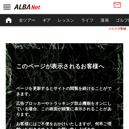
全ツアー
ギア
レッスン
ライフ
漫画
ゴルフ
メルマガ登録
このページが表示されるお客様へ
ページを更新するとサイトの閲覧を続けることがで
きます。
広告ブロッカーやトラッキング防止機能をオンにし
ている場合、この画面が頻繁に表示されることがあ
ります。
お客様にはご不便をおかけいたしますが、何卒ご理