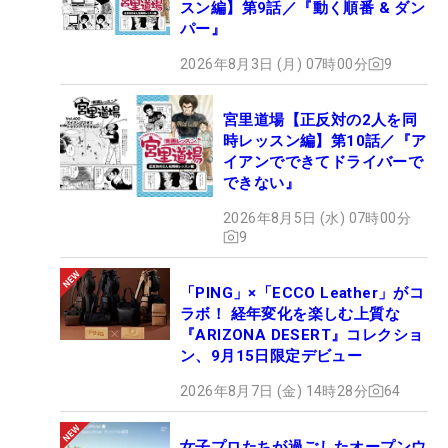
スン編】第9話／『動く順番 & ダン
パー』
2026年8月3日 (月) 07時00分
9
宮里道場【正反対の2人を同
時レッスン編】第10話／『ア
イアンでできてドライバーで
できない』
2026年8月5日 (水) 07時00分
9
「PING」×「ECCO Leather」がコ
ラボ！ 経年変化を楽しむ上質な
『ARIZONA DESERT』コレクショ
ン、9月15日限定デビュー
2026年8月7日 (金) 14時28分
64
女子プロたちが過ごしたオープンウ