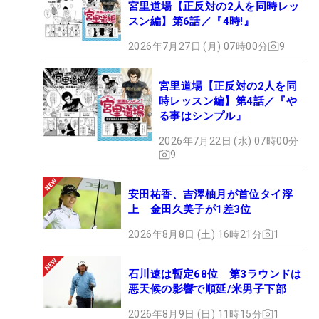
宮里道場【正反対の2人を同時レッ
スン編】第6話／『4時!』
2026年7月27日 (月) 07時00分
9
宮里道場【正反対の2人を同
時レッスン編】第4話／『や
る事はシンプル』
2026年7月22日 (水) 07時00分
9
安田祐香、吉澤柚月が首位タイ浮
上 金田久美子が1差3位
2026年8月8日 (土) 16時21分
1
石川遼は暫定68位 第3ラウンドは
悪天候の影響で順延/米男子下部
2026年8月9日 (日) 11時15分
1