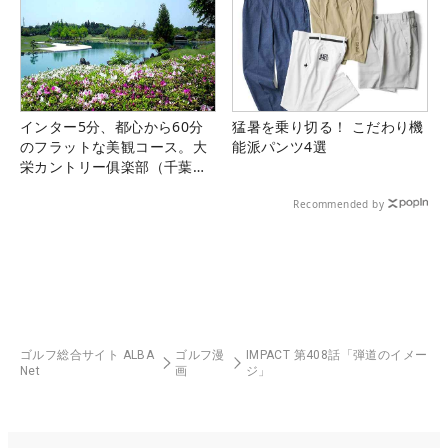
インター5分、都心から60分
猛暑を乗り切る！ こだわり機
のフラットな美観コース。大
能派パンツ4選
栄カントリー俱楽部（千葉
県）
Recommended by
ゴルフ総合サイト ALBA
ゴルフ漫
IMPACT 第408話「弾道のイメー
Net
画
ジ」