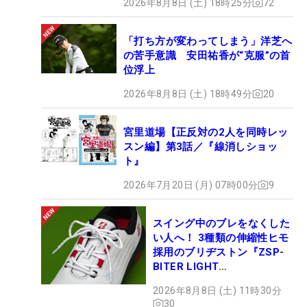
2026年8月8日 (土) 18時25分
72
「打ち方が変わってしまう」洋芝へ
の苦手意識 安田祐香が“克服”の首
位浮上
2026年8月8日 (土) 18時49分
20
宮里道場【正反対の2人を同時レッ
スン編】第3話／『線消しショッ
ト』
2026年7月20日 (月) 07時00分
9
スイング中のブレをなくした
い人へ！ 3種類の伸縮性ヒモ
採用のブリヂストン『ZSP-
BITER LIGHT
MAGICLACE』、8月8日デビ
2026年8月8日 (土) 11時30分
ュー
30