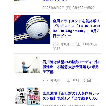
2026年8月9日 (日) 08時39分
20
全周アライメントを初搭載！
ブリヂストン『TOUR B JGR
Roll-in Alignment』、8月7
日デビュー
2026年8月8日 (土) 11時35分
13
石川遼は終盤の4連続バーディで決
勝進出 杉浦悠太は予選落ち/米男
子下部
2026年8月8日 (土) 10時33分
1
宮里道場【正反対の2人を同時レッ
スン編】第5話／『当て勘ドリル』