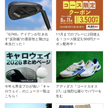
『G740』アイアンが引き出
11月までのプレーに2回使え
す“反則級”の寛容性と飛びは
る！コース限定3,500円クー
本当だった！
ポン配布中！
今年も男女プロが強い「キャ
アディダス『コードカオス
ロウェイ」のニュース一覧は
27』は強烈な蹴りでパワーを
こちら！
生む