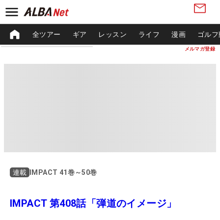
全ツアー
ギア
レッスン
ライフ
漫画
ゴルフ
メルマガ登録
IMPACT 41巻～50巻
連載
IMPACT 第408話「弾道のイメージ」