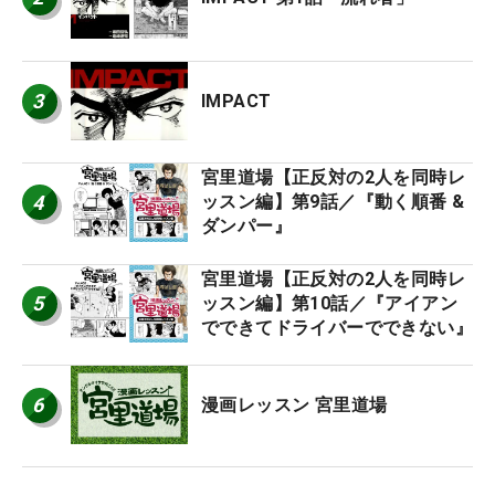
3
IMPACT
宮里道場【正反対の2人を同時レ
4
ッスン編】第9話／『動く順番 &
ダンパー』
宮里道場【正反対の2人を同時レ
5
ッスン編】第10話／『アイアン
でできてドライバーでできない』
6
漫画レッスン 宮里道場