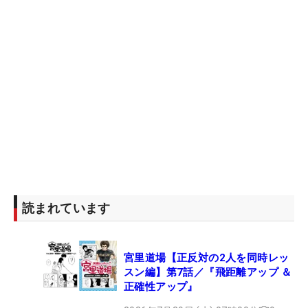
読まれています
宮里道場【正反対の2人を同時レッ
スン編】第7話／『飛距離アップ ＆
正確性アップ』