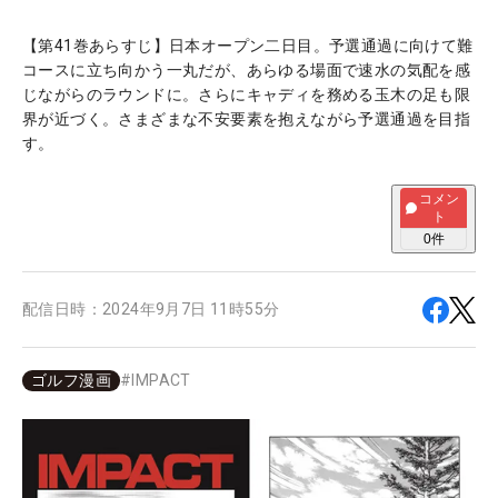
【第41巻あらすじ】日本オープン二日目。予選通過に向けて難
コースに立ち向かう一丸だが、あらゆる場面で速水の気配を感
じながらのラウンドに。さらにキャディを務める玉木の足も限
界が近づく。さまざまな不安要素を抱えながら予選通過を目指
す。
コメン
ト
0
件
配信日時：
2024年9月7日 11時55分
ゴルフ漫画
#
IMPACT