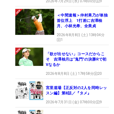
2026年7月29日 (水) 07時00分
9
＜中間速報＞仲村果乃が単独
首位浮上 1打差に吉澤柚
月、小林光希、全美貞
2026年8月8日 (土) 13時04分
1
「欲が出せない」コースだからこ
そ 吉澤柚月は“鬼門”の決勝Rで初
Vなるか
2026年8月8日 (土) 17時58分
20
宮里道場【正反対の2人を同時レッ
スン編】第8話／『タメ』
2026年7月31日 (金) 07時00分
9