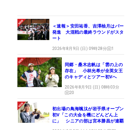
＜速報＞安田祐香、吉澤柚月はパー
発進 大混戦の最終ラウンドがスタ
ート
2026年8月9日 (日) 09時28分
1
同郷・桑木志帆は「雲の上の
存在」 小林光希が全英女王
のキャディとツアー初Vへ
2026年8月9日 (日) 08時03分
20
初出場の鳥海颯汰が岩手県オープン
初V「この大会を機にどんどん上
に」 シニアの部は宮本勝昌が連覇