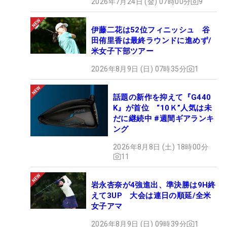
2026年7月24日 (金) 07時00分
9
伊藤二花は52位フィニッシュ 谷
田侑里香は最終ラウンドに進めず/
米女子下部ツアー
2026年8月9日 (日) 07時35分
1
話題の新作を抑えて『G440
K』が首位 “10Ｋ”人気は未
だに継続中 #週間ギアランキ
ング
2026年8月8日 (土) 18時00分
11
岩永杏奈が4強進出、準決勝は9H終
えて3UP 大会は連日の順延/全米
女子アマ
2026年8月9日 (日) 09時39分
1