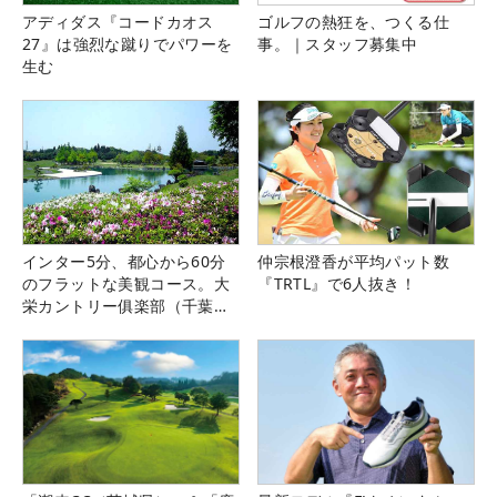
アディダス『コードカオス
ゴルフの熱狂を、つくる仕
27』は強烈な蹴りでパワーを
事。｜スタッフ募集中
生む
インター5分、都心から60分
仲宗根澄香が平均パット数
のフラットな美観コース。大
『TRTL』で6人抜き！
栄カントリー俱楽部（千葉
県）