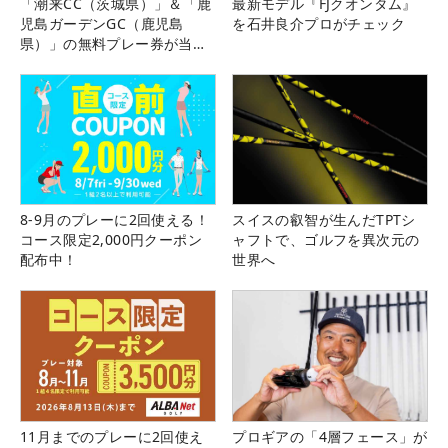
「潮来CC（茨城県）」＆「鹿
最新モデル『FJクオンタム』
児島ガーデンGC（鹿児島
を石井良介プロがチェック
県）」の無料プレー券が当た
る！！
8-9月のプレーに2回使える！
スイスの叡智が生んだTPTシ
コース限定2,000円クーポン
ャフトで、ゴルフを異次元の
配布中！
世界へ
11月までのプレーに2回使え
プロギアの「4層フェース」が