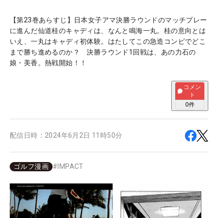
【第23巻あらすじ】日本女子アマ決勝ラウンドのマッチプレー
に進んだ仙道桂のキャディは、なんと鳴海一丸。桂の意向とは
いえ、一丸はキャディ初体験。はたしてこの急造コンビでどこ
まで勝ち進めるのか？ 決勝ラウンド1回戦は、あの力石の
娘・美香。熱戦開始！！
コメン
ト
0
件
配信日時：
2024年6月2日 11時50分
ゴルフ漫画
#
IMPACT