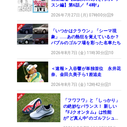
スン編】第6話／『4時!』
2026年7月27日 (月) 07時00分
9
「いつかはクラウン」「シーマ現
象」……あの熱狂を覚えているか？
バブルのゴルフ場を彩った名車たち
2026年8月7日 (金) 11時30分
10
＜速報＞入谷響が単独首位 永井花
奈、金田久美子ら1差追走
2026年8月7日 (金) 12時42分
1
「フワフワ」と「しっかり」
の絶妙なバランス！ 新しい
『FJクオンタム』は性能
が“ど真ん中”のゴルフシュー
ズだった