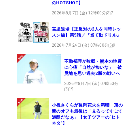
のHOTSHOT】
2026年8月7日 (金) 12時00分
7
宮里道場【正反対の2人を同時レッ
スン編】第5話／『当て勘ドリル』
2026年7月24日 (金) 07時00分
9
不動裕理が故郷・熊本の地震
に心痛「自然が怖いな」 被
災地を思い過去2勝の戦いへ
2026年8月7日 (金) 07時50分
19
小祝さくらが長岡花火を満喫 束の
間のオフも最後は「見るってすごく
過酷だなぁ」【女子ツアーの“ヒト
ネタ”】