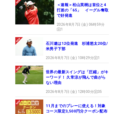
＜速報＞松山英樹は首位と4
打差の「65」 イーグル奪取
で好発進
2026年8月7日 (金) 06時59分
1
石川遼は12位発進 杉浦悠太20位/
米男子下部
2026年8月7日 (金) 10時29分
1
世界の最新スイングは「圧縮」がキ
ーワード！ 久常涼が飛んで曲がら
ない理由
2026年8月7日 (金) 12時00分
35
11月までのプレーに使える！対象
コース限定3,500円分クーポン配布