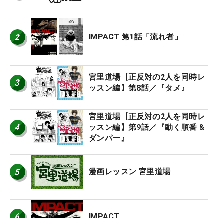
2
IMPACT 第1話「流れ者」
宮里道場【正反対の2人を同時レ
3
ッスン編】第8話／『タメ』
宮里道場【正反対の2人を同時レ
4
ッスン編】第9話／『動く順番 &
ダンパー』
5
漫画レッスン 宮里道場
6
IMPACT