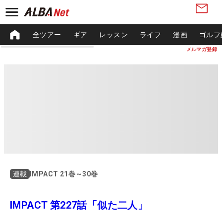
全ツアー
ギア
レッスン
ライフ
漫画
ゴルフ
メルマガ登録
IMPACT 21巻～30巻
連載
IMPACT 第227話「似た二人」