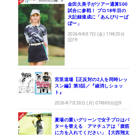
金田久美子がツアー通算500
試合に参戦！ プロ18年目の
大記録達成に「あんびりーば
ぼー」
2026年8月7日 (金) 11時25分
19
宮里道場【正反対の2人を同時レッ
スン編】第3話／『線消しショッ
ト』
2026年7月20日 (月) 07時00分
9
夏場の重いグリーンで女子プロはパ
ターを替える アマチュアは「腹筋
に力を入れてください」【大西翔太