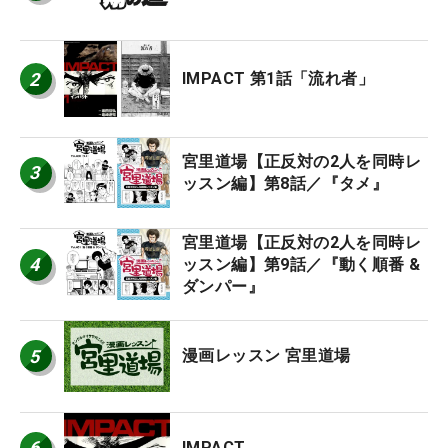
2
IMPACT 第1話「流れ者」
宮里道場【正反対の2人を同時レ
3
ッスン編】第8話／『タメ』
宮里道場【正反対の2人を同時レ
4
ッスン編】第9話／『動く順番 &
ダンパー』
5
漫画レッスン 宮里道場
6
IMPACT