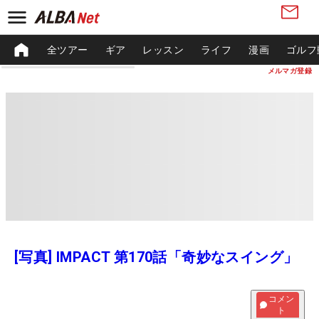
全ツアー
ギア
レッスン
ライフ
漫画
ゴルフ
メルマガ登録
[写真] IMPACT 第170話「奇妙なスイング」
コメン
ト