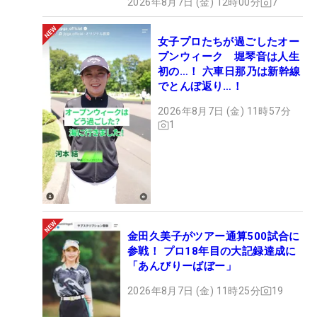
2026年8月7日 (金) 12時00分
7
女子プロたちが過ごしたオー
プンウィーク 堀琴音は人生
初の…！ 六車日那乃は新幹線
でとんぼ返り…！
2026年8月7日 (金) 11時57分
1
金田久美子がツアー通算500試合に
参戦！ プロ18年目の大記録達成に
「あんびりーばぼー」
2026年8月7日 (金) 11時25分
19