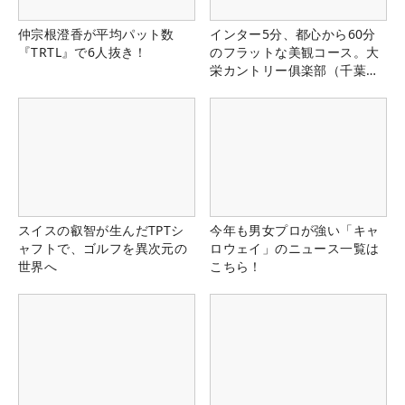
仲宗根澄香が平均パット数
インター5分、都心から60分
『TRTL』で6人抜き！
のフラットな美観コース。大
栄カントリー俱楽部（千葉
県）
スイスの叡智が生んだTPTシ
今年も男女プロが強い「キャ
ャフトで、ゴルフを異次元の
ロウェイ」のニュース一覧は
世界へ
こちら！