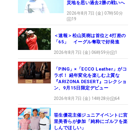
災地を思い過去2勝の戦いへ
2026年8月7日 (金) 07時50分
19
＜速報＞松山英樹は首位と4打差の
「65」 イーグル奪取で好発進
2026年8月7日 (金) 06時59分
1
「PING」×「ECCO Leather」がコ
ラボ！ 経年変化を楽しむ上質な
『ARIZONA DESERT』コレクショ
ン、9月15日限定デビュー
2026年8月7日 (金) 14時28分
64
笹生優花主催ジュニアイベントに宮
里美香らが参加「純粋にゴルフを楽
しんでほしい」