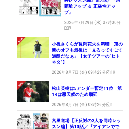
時レッスン編】第7話／『飛
距離アップ ＆ 正確性アッ
プ』
2026年7月29日 (水) 07時00分
9
小祝さくらが長岡花火を満喫 束の
間のオフも最後は「見るってすごく
過酷だなぁ」【女子ツアーの“ヒト
ネタ”】
2026年8月7日 (金) 09時29分
19
松山英樹は5アンダー暫定11位 第
1Rは悪天候のため順延
2026年8月7日 (金) 08時26分
1
宮里道場【正反対の2人を同時レッ
スン編】第10話／『アイアンでで