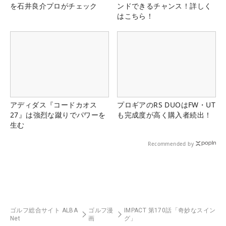
を石井良介プロがチェック
ンドできるチャンス！詳しく
はこちら！
アディダス『コードカオス
プロギアのRS DUOはFW・UT
27』は強烈な蹴りでパワーを
も完成度が高く購入者続出！
生む
Recommended by
ゴルフ総合サイト ALBA
ゴルフ漫
IMPACT 第170話「奇妙なスイン
Net
画
グ」