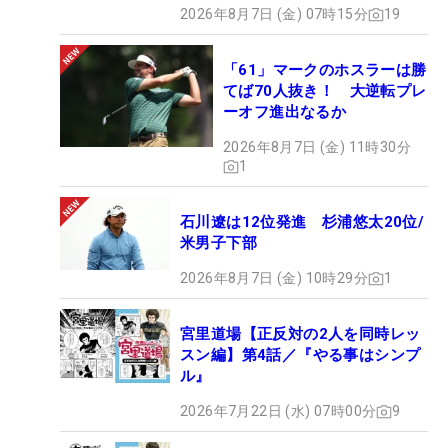
2026年8月7日 (金) 07時15分
19
「61」マークのホスラーは勝
てば70人抜き！ 大逆転プレ
ーオフ進出なるか
2026年8月7日 (金) 11時30分
1
石川遼は12位発進 杉浦悠太20位/
米男子下部
2026年8月7日 (金) 10時29分
1
宮里道場【正反対の2人を同時レッ
スン編】第4話／『やる事はシンプ
ル』
2026年7月22日 (水) 07時00分
9