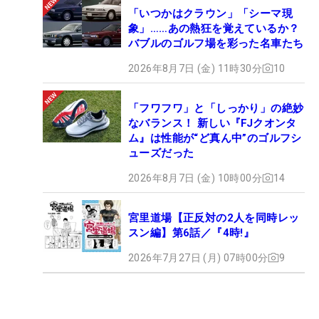
「いつかはクラウン」「シーマ現
象」……あの熱狂を覚えているか？
バブルのゴルフ場を彩った名車たち
2026年8月7日 (金) 11時30分
10
「フワフワ」と「しっかり」の絶妙
なバランス！ 新しい『FJクオンタ
ム』は性能が“ど真ん中”のゴルフシ
ューズだった
2026年8月7日 (金) 10時00分
14
宮里道場【正反対の2人を同時レッ
スン編】第6話／『4時!』
2026年7月27日 (月) 07時00分
9