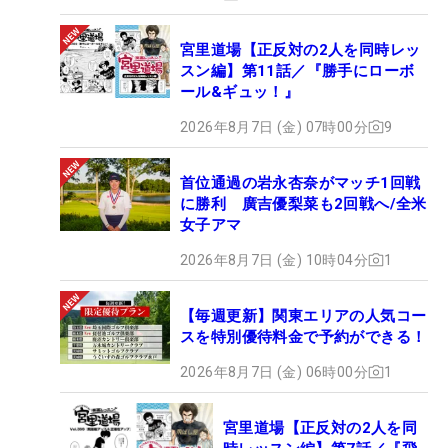
宮里道場【正反対の2人を同時レッ
スン編】第11話／『勝手にローボ
ール&ギュッ！』
2026年8月7日 (金) 07時00分
9
首位通過の岩永杏奈がマッチ1回戦
に勝利 廣吉優梨菜も2回戦へ/全米
女子アマ
2026年8月7日 (金) 10時04分
1
【毎週更新】関東エリアの人気コー
スを特別優待料金で予約ができる！
2026年8月7日 (金) 06時00分
1
宮里道場【正反対の2人を同