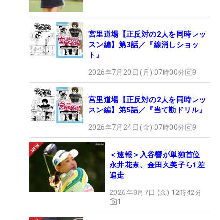
宮里道場【正反対の2人を同時レッ
スン編】第3話／『線消しショッ
ト』
2026年7月20日 (月) 07時00分
9
宮里道場【正反対の2人を同時レッ
スン編】第5話／『当て勘ドリル』
2026年7月24日 (金) 07時00分
9
＜速報＞入谷響が単独首位
永井花奈、金田久美子ら1差
追走
2026年8月7日 (金) 12時42分
1