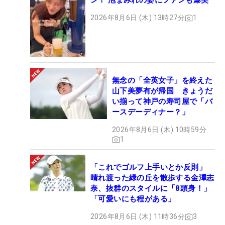
ン！ 泡まみれの姿にファンも爆笑
2026年8月6日 (木) 13時27分
1
無念の「全英女子」を終えた
山下美夢有が帰国 きょうだ
い揃って神戸の寿司屋で「バ
ースデーディナー？」
2026年8月6日 (木) 10時59分
1
「これでゴルフ上手いとか反則」
晴れ渡った緑の丘を散歩する金澤志
奈、抜群のスタイルに「8頭身！」
「可愛いにも程がある」
2026年8月6日 (木) 11時36分
3