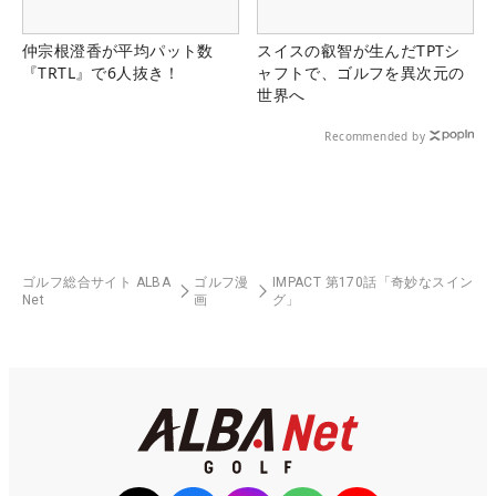
仲宗根澄香が平均パット数
スイスの叡智が生んだTPTシ
『TRTL』で6人抜き！
ャフトで、ゴルフを異次元の
世界へ
Recommended by
ゴルフ総合サイト ALBA
ゴルフ漫
IMPACT 第170話「奇妙なスイン
Net
画
グ」