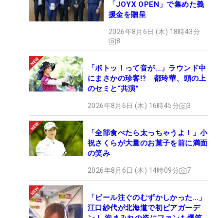
「JOYX OPEN」で集めた義
援金を贈呈
2026年8月6日 (木) 18時43分
8
「ボトッ！って音が…」ラウンド中
にまさかの珍客!? 都玲華、頭の上
のセミと“共演”
2026年8月6日 (木) 16時45分
3
「全部食べたら太っちゃうよ！」小
祝さくらが大量のお菓子を前に満面
の笑み
2026年8月6日 (木) 14時09分
7
「ビール注ぐのむずかしかった…」
江口紗代が北海道で初ビアガーデ