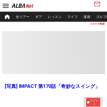
全ツアー
ギア
レッスン
ライフ
漫画
ゴルフ
メルマガ登録
[写真] IMPACT 第170話「奇妙なスイング」
コメン
ト