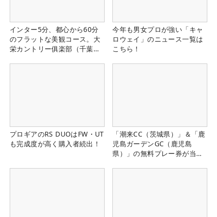
インター5分、都心から60分
今年も男女プロが強い「キャ
のフラットな美観コース。大
ロウェイ」のニュース一覧は
栄カントリー俱楽部（千葉
こちら！
県）
プロギアのRS DUOはFW・UT
「潮来CC（茨城県）」＆「鹿
も完成度が高く購入者続出！
児島ガーデンGC（鹿児島
県）」の無料プレー券が当た
る！！