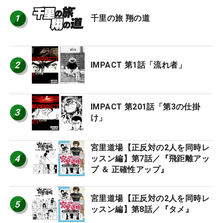
1
千里の旅 翔の道
2
IMPACT 第1話「流れ者」
IMPACT 第201話「第3の仕掛
3
け」
宮里道場【正反対の2人を同時レ
4
ッスン編】第7話／『飛距離アッ
プ ＆ 正確性アップ』
宮里道場【正反対の2人を同時レ
5
ッスン編】第8話／『タメ』