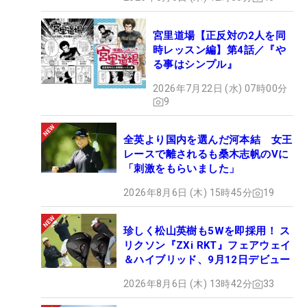
宮里道場【正反対の2人を同
時レッスン編】第4話／『や
る事はシンプル』
2026年7月22日 (水) 07時00分
9
全英より国内を選んだ河本結 女王
レースで離されるも桑木志帆のVに
「刺激をもらいました」
2026年8月6日 (木) 15時45分
19
珍しく松山英樹も5Wを即採用！ ス
リクソン『ZXi RKT』フェアウェイ
＆ハイブリッド、9月12日デビュー
2026年8月6日 (木) 13時42分
33