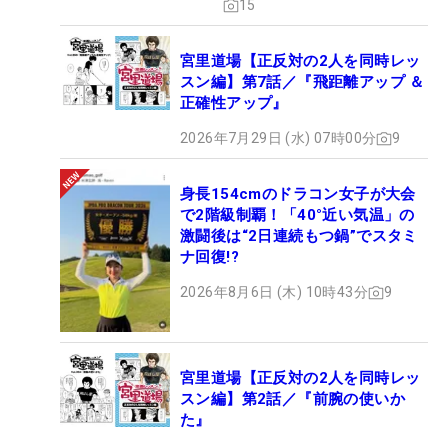
15
宮里道場【正反対の2人を同時レッ
スン編】第7話／『飛距離アップ ＆
正確性アップ』
2026年7月29日 (水) 07時00分
9
身長154cmのドラコン女子が大会
で2階級制覇！「40°近い気温」の
激闘後は“2日連続もつ鍋”でスタミ
ナ回復!?
2026年8月6日 (木) 10時43分
9
宮里道場【正反対の2人を同時レッ
スン編】第2話／『前腕の使いか
た』