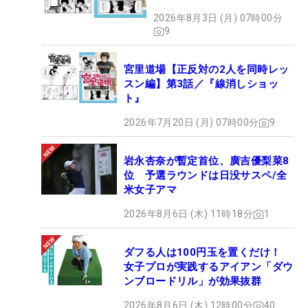
2026年8月3日 (月) 07時00分
9
宮里道場【正反対の2人を同時レッ
スン編】第3話／『線消しショッ
ト』
2026年7月20日 (月) 07時00分
9
岩永杏奈が暫定首位、廣吉優梨菜8
位 予選ラウンドは日没サスペ/全
米女子アマ
2026年8月6日 (木) 11時18分
1
ダフる人は100円玉を置くだけ！
女子プロが実践するアイアン「ダウ
ンブロードリル」が効果抜群
2026年8月6日 (木) 12時00分
40