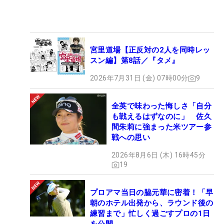
宮里道場【正反対の2人を同時レッ
スン編】第8話／『タメ』
2026年7月31日 (金) 07時00分
9
全英で味わった悔しさ「自分
も戦えるはずなのに」 佐久
間朱莉に強まった米ツアー参
戦への思い
2026年8月6日 (木) 16時45分
19
プロアマ当日の脇元華に密着！「早
朝のホテル出発から、ラウンド後の
練習まで」忙しく過ごすプロの1日