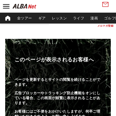
全ツアー
ギア
レッスン
ライフ
漫画
ゴルフ
メルマガ登録
このページが表示されるお客様へ
ページを更新するとサイトの閲覧を続けることがで
きます。
広告ブロッカーやトラッキング防止機能をオンにし
ている場合、この画面が頻繁に表示されることがあ
ります。
お客様にはご不便をおかけいたしますが、何卒ご理