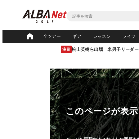
全ツアー
ギア
レッスン
ライフ
松山英樹ら出場 米男子リーダー
注目
このページが表示