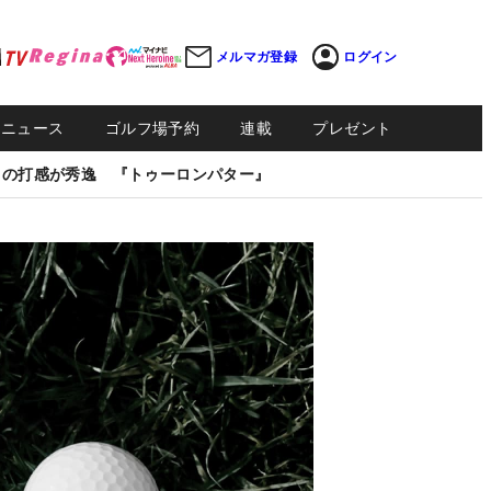
メルマガ登録
ログイン
Sニュース
ゴルフ場予約
連載
プレゼント
しの打感が秀逸 『トゥーロンパター』