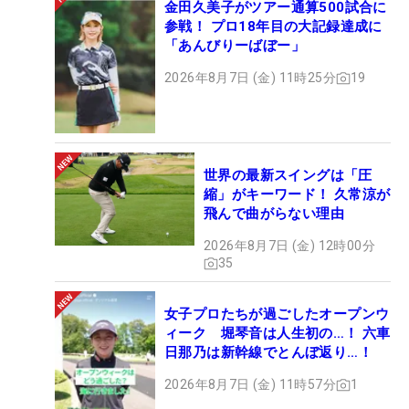
金田久美子がツアー通算500試合に
参戦！ プロ18年目の大記録達成に
「あんびりーばぼー」
2026年8月7日 (金) 11時25分
19
世界の最新スイングは「圧
縮」がキーワード！ 久常涼が
飛んで曲がらない理由
2026年8月7日 (金) 12時00分
35
女子プロたちが過ごしたオープンウ
ィーク 堀琴音は人生初の…！ 六車
日那乃は新幹線でとんぼ返り…！
2026年8月7日 (金) 11時57分
1