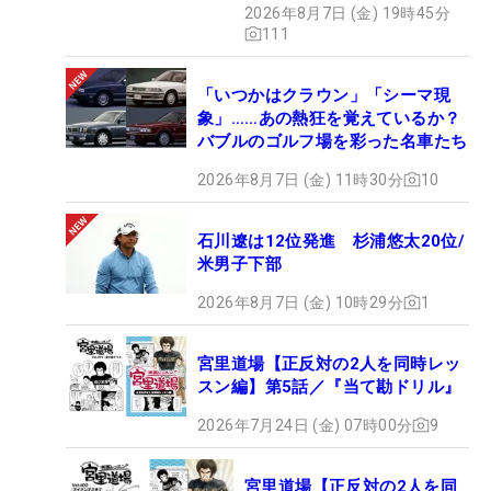
2026年8月7日 (金) 19時45分
111
「いつかはクラウン」「シーマ現
象」……あの熱狂を覚えているか？
バブルのゴルフ場を彩った名車たち
2026年8月7日 (金) 11時30分
10
石川遼は12位発進 杉浦悠太20位/
米男子下部
2026年8月7日 (金) 10時29分
1
宮里道場【正反対の2人を同時レッ
スン編】第5話／『当て勘ドリル』
2026年7月24日 (金) 07時00分
9
宮里道場【正反対の2人を同