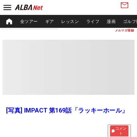
全ツアー
ギア
レッスン
ライフ
漫画
ゴルフ
メルマガ登録
[写真] IMPACT 第169話「ラッキーホール」
コメン
ト