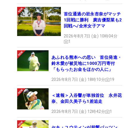
首位通過の岩永杏奈がマッチ
1回戦に勝利 廣吉優梨菜も2
回戦へ/全米女子アマ
2026年8月7日 (金) 10時04分
1
あふれる熊本への思い 首位発進・
鈴木愛が被災地に1000万円寄付
「もらったお金をほかの人に」
2026年8月7日 (金) 18時10分
19
＜速報＞入谷響が単独首位 永井花
奈、金田久美子ら1差追走
2026年8月7日 (金) 12時42分
1
セキ・ユウティンが前髪パッツン