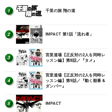
1
千里の旅 翔の道
2
IMPACT 第1話「流れ者」
宮里道場【正反対の2人を同時レ
3
ッスン編】第8話／『タメ』
宮里道場【正反対の2人を同時レ
4
ッスン編】第9話／『動く順番 &
ダンパー』
5
IMPACT