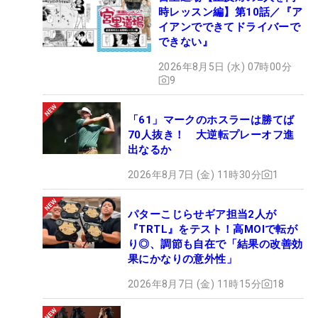
時レッスン編】第10話／『ア
イアンでできてドライバーで
できない』
2026年8月5日 (水) 07時00分
9
「61」マークのホスラーは勝てば
70人抜き！ 大逆転プレーオフ進
出なるか
2026年8月7日 (金) 11時30分
1
パターこじらせギア担当2人が
『TRTL』をテスト！高MOIで転が
り◎、調節も自在で「結果の改善効
果にかなりの意外性」
2026年8月7日 (金) 11時15分
18