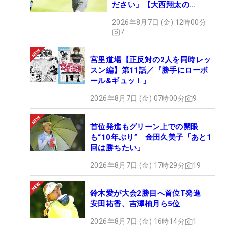
ださい」【大西翔太の
HOTSHOT】
2026年8月7日 (金) 12時00分
7
宮里道場【正反対の2人を同時レッ
スン編】第11話／『勝手にローボ
ール&ギュッ！』
2026年8月7日 (金) 07時00分
9
首位発進もグリーン上での開眼
も“10年ぶり” 金田久美子「あと1
回は勝ちたい」
2026年8月7日 (金) 17時29分
19
鈴木愛が大会2勝目へ首位T発進
安田祐香、吉澤柚月ら5位
2026年8月7日 (金) 16時14分
1