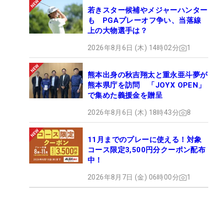
若きスター候補やメジャーハンター
も PGAプレーオフ争い、当落線
上の大物選手は？
2026年8月6日 (木) 14時02分
1
熊本出身の秋吉翔太と重永亜斗夢が
熊本県庁を訪問 「JOYX OPEN」
で集めた義援金を贈呈
2026年8月6日 (木) 18時43分
8
11月までのプレーに使える！対象
コース限定3,500円分クーポン配布
中！
2026年8月7日 (金) 06時00分
1