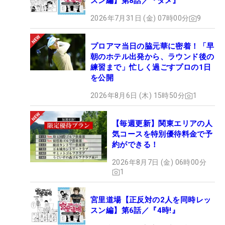
スン編】第8話／『タメ』
2026年7月31日 (金) 07時00分
9
プロアマ当日の脇元華に密着！「早
朝のホテル出発から、ラウンド後の
練習まで」忙しく過ごすプロの1日
を公開
2026年8月6日 (木) 15時50分
1
【毎週更新】関東エリアの人
気コースを特別優待料金で予
約ができる！
2026年8月7日 (金) 06時00分
1
宮里道場【正反対の2人を同時レッ
スン編】第6話／『4時!』