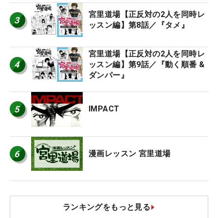
宮里道場【正反対の2人を同時レ
3
ッスン編】第8話／『タメ』
宮里道場【正反対の2人を同時レ
4
ッスン編】第9話／『動く順番 &
ダンパー』
5
IMPACT
6
漫画レッスン 宮里道場
ランキングをもっと見る