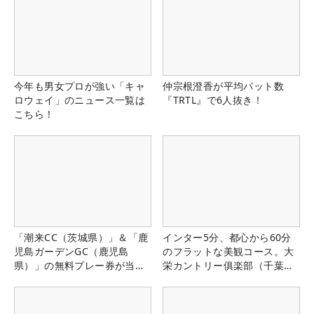
今年も男女プロが強い「キャ
仲宗根澄香が平均パット数
ロウェイ」のニュース一覧は
『TRTL』で6人抜き！
こちら！
「潮来CC（茨城県）」＆「鹿
インター5分、都心から60分
児島ガーデンGC（鹿児島
のフラットな美観コース。大
県）」の無料プレー券が当た
栄カントリー俱楽部（千葉
る！！
県）