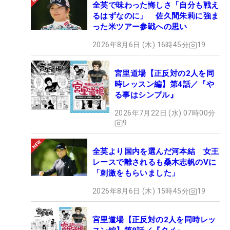
全英で味わった悔しさ「自分も戦え
るはずなのに」 佐久間朱莉に強ま
った米ツアー参戦への思い
2026年8月6日 (木) 16時45分
19
宮里道場【正反対の2人を同
時レッスン編】第4話／『や
る事はシンプル』
2026年7月22日 (水) 07時00分
9
全英より国内を選んだ河本結 女王
レースで離されるも桑木志帆のVに
「刺激をもらいました」
2026年8月6日 (木) 15時45分
19
宮里道場【正反対の2人を同時レッ