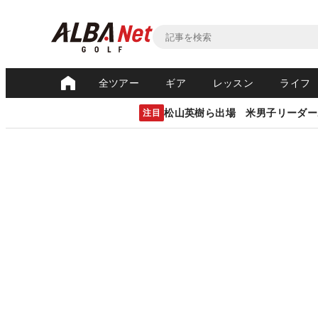
全ツアー
ギア
レッスン
ライフ
松山英樹ら出場 米男子リーダー
注目