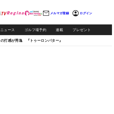
メルマガ登録
ログイン
Sニュース
ゴルフ場予約
連載
プレゼント
しの打感が秀逸 『トゥーロンパター』