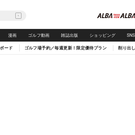
漫画
ゴルフ動画
雑誌出版
ショッピング
SN
ボード
ゴルフ場予約／毎週更新！限定優待プラン
削り出