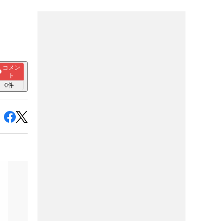
コメン
ト
0
件