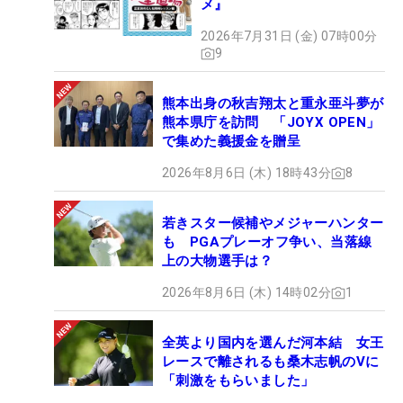
メ』
2026年7月31日 (金) 07時00分
9
熊本出身の秋吉翔太と重永亜斗夢が
熊本県庁を訪問 「JOYX OPEN」
で集めた義援金を贈呈
2026年8月6日 (木) 18時43分
8
若きスター候補やメジャーハンター
も PGAプレーオフ争い、当落線
上の大物選手は？
2026年8月6日 (木) 14時02分
1
全英より国内を選んだ河本結 女王
レースで離されるも桑木志帆のVに
「刺激をもらいました」