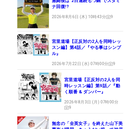
激闘後は“2日連続もつ鍋”でスタミ
ナ回復!?
2026年8月6日 (木) 10時43分
9
宮里道場【正反対の2人を同時レッ
スン編】第4話／『やる事はシンプ
ル』
2026年7月22日 (水) 07時00分
9
宮里道場【正反対の2人を同
時レッスン編】第9話／『動
く順番 & ダンパー』
2026年8月3日 (月) 07時00分
9
無念の「全英女子」を終えた山下美