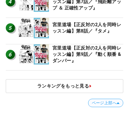
4
ッスン編】第7話／『飛距離アッ
プ ＆ 正確性アップ』
宮里道場【正反対の2人を同時レ
5
ッスン編】第8話／『タメ』
宮里道場【正反対の2人を同時レ
6
ッスン編】第9話／『動く順番 &
ダンパー』
ランキングをもっと見る
ページ上部へ