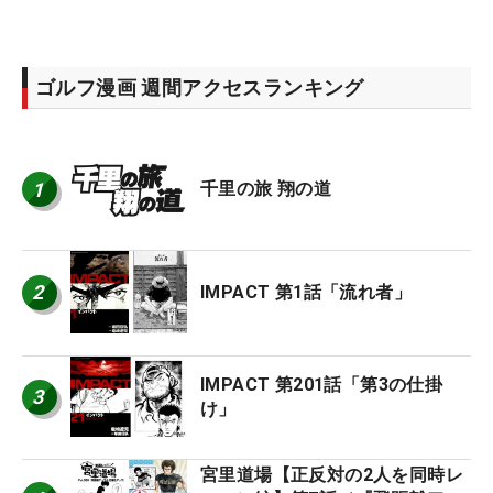
ゴルフ漫画 週間アクセスランキング
1
千里の旅 翔の道
2
IMPACT 第1話「流れ者」
IMPACT 第201話「第3の仕掛
3
け」
宮里道場【正反対の2人を同時レ