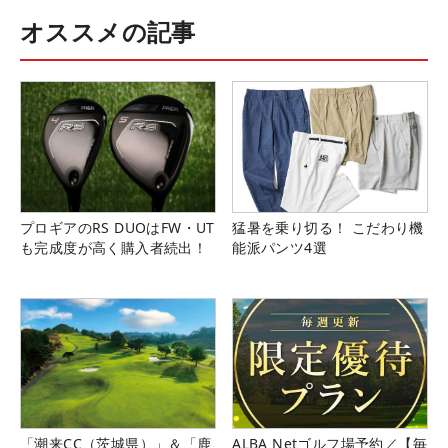
オススメの記事
プロギアのRS DUOはFW・UT
猛暑を乗り切る！ こだわり機
も完成度が高く購入者続出！
能派パンツ4選
「潮来CC（茨城県）」＆「鹿
ALBA Netゴルフ場予約／【毎