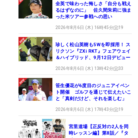
全英で味わった悔しさ「自分も戦え
るはずなのに」 佐久間朱莉に強ま
った米ツアー参戦への思い
2026年8月6日 (木) 16時45分
19
珍しく松山英樹も5Wを即採用！ ス
リクソン『ZXi RKT』フェアウェイ
＆ハイブリッド、9月12日デビュー
2026年8月6日 (木) 13時42分
33
笹生優花が6度目のジュニアイベン
ト開催 ゴルフを通じて伝えたいこ
と「真剣だけど、それを楽しむ」
2026年8月6日 (木) 17時43分
19
宮里道場【正反対の2人を同
時レッスン編】第8話／『タ