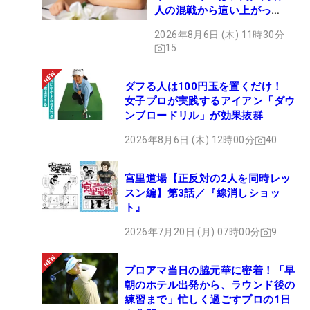
人の混戦から這い上がっ
た“新星ヒロイン”
2026年8月6日 (木) 11時30分
15
ダフる人は100円玉を置くだけ！
女子プロが実践するアイアン「ダウ
ンブロードリル」が効果抜群
2026年8月6日 (木) 12時00分
40
宮里道場【正反対の2人を同時レッ
スン編】第3話／『線消しショッ
ト』
2026年7月20日 (月) 07時00分
9
プロアマ当日の脇元華に密着！「早
朝のホテル出発から、ラウンド後の
練習まで」忙しく過ごすプロの1日