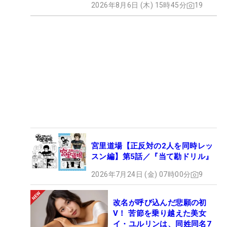
2026年8月6日 (木) 15時45分
19
宮里道場【正反対の2人を同時レッ
スン編】第5話／『当て勘ドリル』
2026年7月24日 (金) 07時00分
9
改名が呼び込んだ悲願の初
V！ 苦節を乗り越えた美女
イ・ユルリンは、同姓同名7