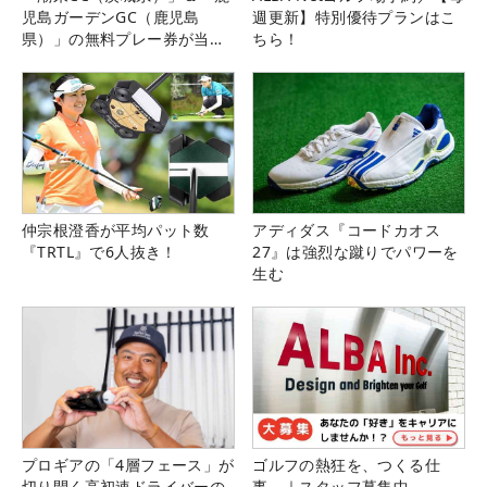
児島ガーデンGC（鹿児島
週更新】特別優待プランはこ
県）」の無料プレー券が当た
ちら！
る！！
仲宗根澄香が平均パット数
アディダス『コードカオス
『TRTL』で6人抜き！
27』は強烈な蹴りでパワーを
生む
プロギアの「4層フェース」が
ゴルフの熱狂を、つくる仕
切り開く高初速ドライバーの
事。｜スタッフ募集中