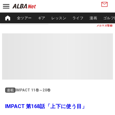
全ツアー
ギア
レッスン
ライフ
漫画
ゴルフ
メルマガ登録
IMPACT 11巻～20巻
連載
IMPACT 第168話「上下に使う目」