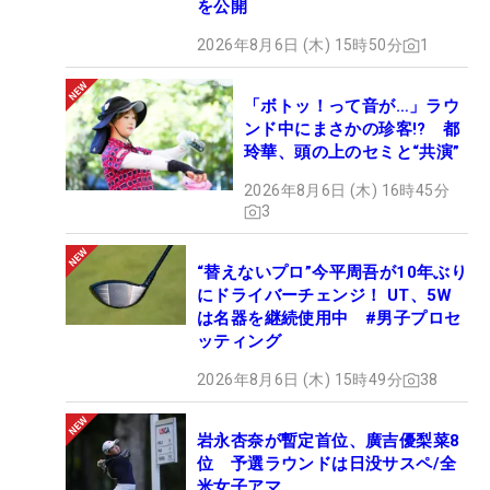
を公開
2026年8月6日 (木) 15時50分
1
「ボトッ！って音が…」ラウ
ンド中にまさかの珍客!? 都
玲華、頭の上のセミと“共演”
2026年8月6日 (木) 16時45分
3
“替えないプロ”今平周吾が10年ぶり
にドライバーチェンジ！ UT、5W
は名器を継続使用中 #男子プロセ
ッティング
2026年8月6日 (木) 15時49分
38
岩永杏奈が暫定首位、廣吉優梨菜8
位 予選ラウンドは日没サスペ/全
米女子アマ