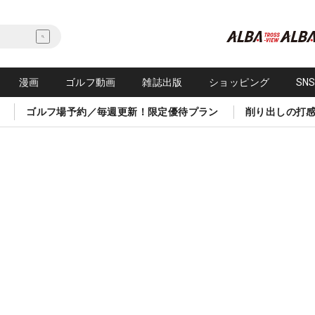
漫画
ゴルフ動画
雑誌出版
ショッピング
SN
ゴルフ場予約／毎週更新！限定優待プラン
削り出しの打