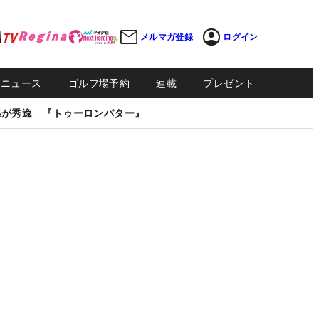
メルマガ登録
ログイン
Sニュース
ゴルフ場予約
連載
プレゼント
感が秀逸 『トゥーロンパター』