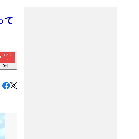
って
コメン
ト
0
件