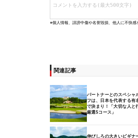
関連記事
パートナーとのスペシャ
フは、日本を代表する有
で決まり！「大切な人と
厳選5コース」
伸びしろの大きいビギナ