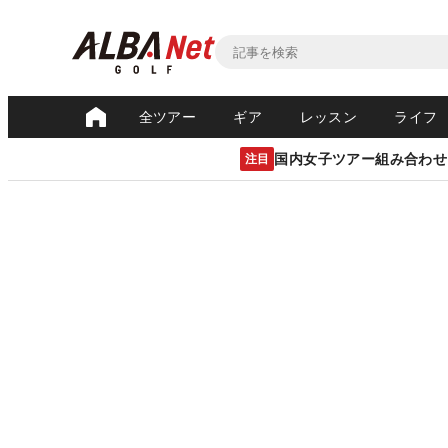
全ツアー
ギア
レッスン
ライフ
国内女子ツアー組み合わせ
注目