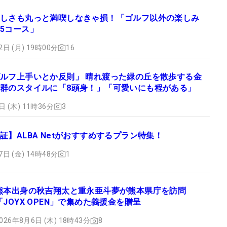
しさも丸っと満喫しなきゃ損！「ゴルフ以外の楽しみ
5コース」
2日 (月) 19時00分
16
ルフ上手いとか反則」 晴れ渡った緑の丘を散歩する金
群のスタイルに「8頭身！」「可愛いにも程がある」
日 (木) 11時36分
3
証】ALBA Netがおすすめするプラン特集！
7日 (金) 14時48分
1
熊本出身の秋吉翔太と重永亜斗夢が熊本県庁を訪問
「JOYX OPEN」で集めた義援金を贈呈
026年8月6日 (木) 18時43分
8