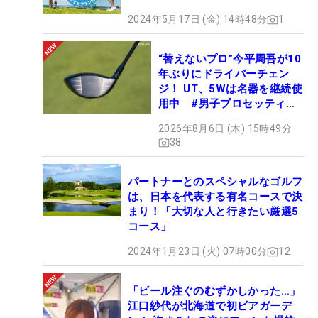
2024年5月17日 (金) 14時48分
1
“替えないプロ”今平周吾が10
年ぶりにドライバーチェン
ジ！ UT、5Wは名器を継続使
用中 #男子プロセッティン
グ
2026年8月6日 (木) 15時49分
38
パートナーとのスペシャルなゴルフ
は、日本を代表する有名コースで決
まり！「大切な人と行きたい厳選5
コース」
2024年1月23日 (火) 07時00分
12
「ビール注ぐのむずかしかった…」
江口紗代が北海道で初ビアガーデ