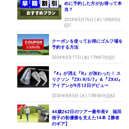
めに予約した方がお得って本
当？
2024年5月16日 (木) 10時50分
1
クーポンを使ってお得にゴルフ場を
予約する方法
2024年5月17日 (金) 17時07分
1
『4』が消え『R』が加わった！ ス
リクソン『ZXi R/5/7』＆『ZXiU』
アイアンが9月12日デビュー
2026年8月5日 (水) 17時56分
62
44歳262日のツアー最年長V 福田
侑子の初優勝を支えた14本【勝者
のギア】