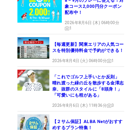
8－9月のプレーに使える！対
象コース2,000円分クーポン
配布中！
2026年8月6日 (木) 06時00分
1
【毎週更新】関東エリアの人気コー
スを特別優待料金で予約ができる！
2026年8月4日 (火) 06時00分
1
「これでゴルフ上手いとか反則」
晴れ渡った緑の丘を散歩する金澤志
奈、抜群のスタイルに「8頭身！」
「可愛いにも程がある」
2026年8月6日 (木) 11時36分
3
【２サム保証】ALBA Netがおすす
めするプラン特集！