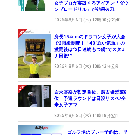
女子プロが実践するアイアン「ダウ
ンブロードリル」が効果抜群
2026年8月6日 (木) 12時00分
40
身長154cmのドラコン女子が大会
で2階級制覇！「40°近い気温」の
激闘後は“2日連続もつ鍋”でスタミ
ナ回復!?
2026年8月6日 (木) 10時43分
9
岩永杏奈が暫定首位、廣吉優梨菜8
位 予選ラウンドは日没サスペ/全
米女子アマ
2026年8月6日 (木) 11時18分
1
ゴルフ場のプレー予約は、早