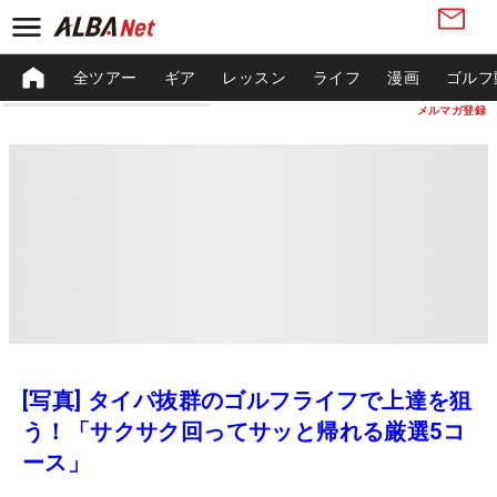
全ツアー
ギア
レッスン
ライフ
漫画
ゴルフ
メルマガ登録
[写真] タイパ抜群のゴルフライフで上達を狙
う！「サクサク回ってサッと帰れる厳選5コ
ース」