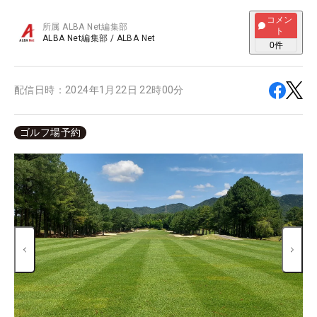
コメン
所属
ALBA Net編集部
ト
ALBA Net編集部
/
ALBA Net
0
件
配信日時：
2024年1月22日 22時00分
ゴルフ場予約