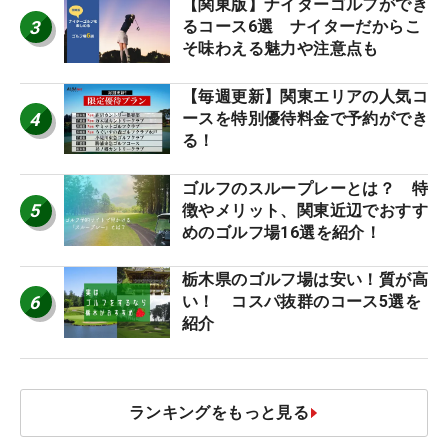
【関東版】ナイターゴルフができ
3
るコース6選 ナイターだからこ
そ味わえる魅力や注意点も
【毎週更新】関東エリアの人気コ
4
ースを特別優待料金で予約ができ
る！
ゴルフのスループレーとは？ 特
5
徴やメリット、関東近辺でおすす
めのゴルフ場16選を紹介！
栃木県のゴルフ場は安い！質が高
6
い！ コスパ抜群のコース5選を
紹介
ランキングをもっと見る