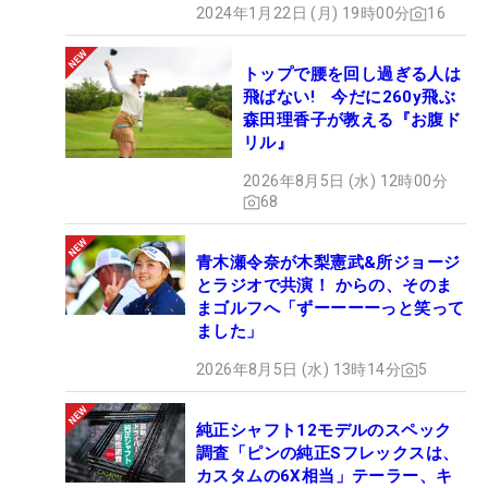
2024年1月22日 (月) 19時00分
16
トップで腰を回し過ぎる人は
飛ばない! 今だに260y飛ぶ
森田理香子が教える『お腹ド
リル』
2026年8月5日 (水) 12時00分
68
青木瀬令奈が木梨憲武&所ジョージ
とラジオで共演！ からの、そのま
まゴルフへ「ずーーーーっと笑って
ました」
2026年8月5日 (水) 13時14分
5
純正シャフト12モデルのスペック
調査「ピンの純正Sフレックスは、
カスタムの6X相当」テーラー、キ