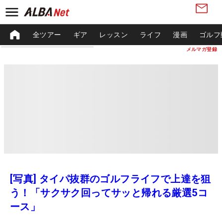
全ツアー
ギア
レッスン
ライフ
漫画
ゴルフ
メルマガ登録
[写真] タイパ抜群のゴルフライフで上達を狙
う！「サクサク回ってサッと帰れる厳選5コ
ース」