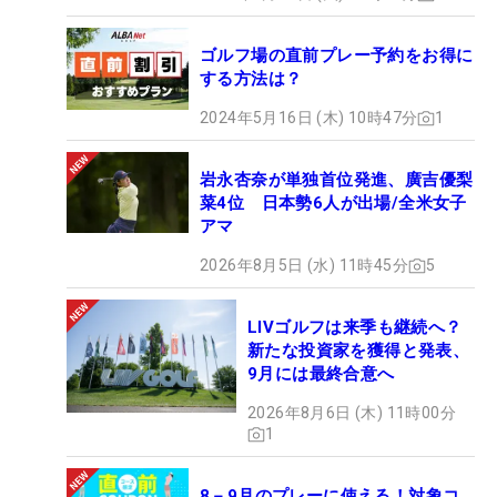
ゴルフ場の直前プレー予約をお得に
する方法は？
2024年5月16日 (木) 10時47分
1
岩永杏奈が単独首位発進、廣吉優梨
菜4位 日本勢6人が出場/全米女子
アマ
2026年8月5日 (水) 11時45分
5
LIVゴルフは来季も継続へ？
新たな投資家を獲得と発表、
9月には最終合意へ
2026年8月6日 (木) 11時00分
1
8－9月のプレーに使える！対象コ