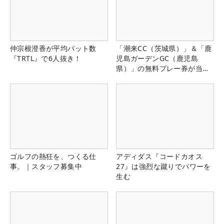
仲宗根澄香が平均パット数
「潮来CC（茨城県）」＆「鹿
『TRTL』で6人抜き！
児島ガーデンGC（鹿児島
県）」の無料プレー券が当た
る！！
ゴルフの熱狂を、つくる仕
アディダス『コードカオス
事。｜スタッフ募集中
27』は強烈な蹴りでパワーを
生む