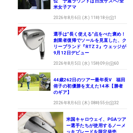
位 予選ラウンドは日没サスペ/全
米女子アマ
2026年8月6日 (木) 11時18分
1
選手は“長く使える”点をべた褒め！
創業者復帰でソールを見直した、ク
リーブランド『RTZ 2』ウェッジが
9月12日デビュー
2026年8月5日 (水) 15時09分
60
44歳262日のツアー最年長V 福田
侑子の初優勝を支えた14本【勝者
のギア】
2026年8月6日 (木) 08時55分
32
米国キャロウェイ、PGAツア
ー選手たちが使用するノーメ
ッキブレードを限定発売