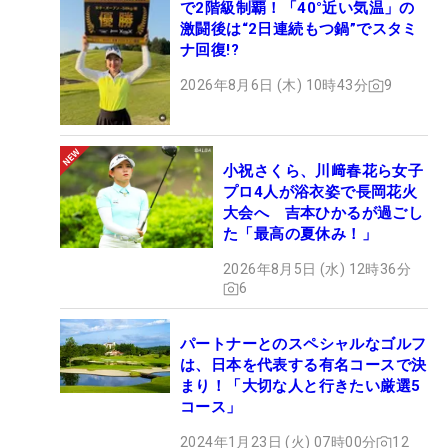
で2階級制覇！「40°近い気温」の
激闘後は“2日連続もつ鍋”でスタミ
ナ回復!?
2026年8月6日 (木) 10時43分
9
小祝さくら、川﨑春花ら女子
プロ4人が浴衣姿で長岡花火
大会へ 吉本ひかるが過ごし
た「最高の夏休み！」
2026年8月5日 (水) 12時36分
6
パートナーとのスペシャルなゴルフ
は、日本を代表する有名コースで決
まり！「大切な人と行きたい厳選5
コース」
2024年1月23日 (火) 07時00分
12