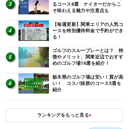
3
るコース6選 ナイターだからこ
そ味わえる魅力や注意点も
【毎週更新】関東エリアの人気コ
4
ースを特別優待料金で予約ができ
る！
ゴルフのスループレーとは？ 特
5
徴やメリット、関東近辺でおすす
めのゴルフ場16選を紹介！
栃木県のゴルフ場は安い！質が高
6
い！ コスパ抜群のコース5選を
紹介
ランキングをもっと見る