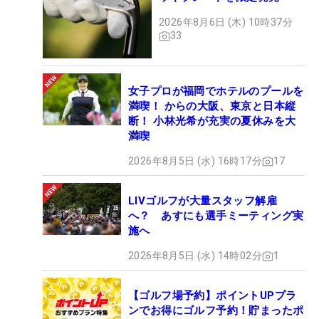
2026年8月6日 (木) 10時37分
33
女子プロが福岡でホテルのプールを
満喫！ からの大阪、東京と日本縦
断！ 小林光希が充実の夏休みを大
満喫
2026年8月5日 (水) 16時17分
17
LIVゴルフが大量スタッフ解雇
へ？ あすにも選手ミーティング実
施へ
2026年8月5日 (水) 14時02分
1
【ゴルフ場予約】ポイントUPプラ
ンでお得にゴルフ予約！貯まったポ