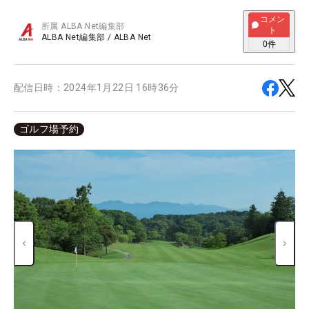
コメン
所属
ALBA Net編集部
ト
ALBA Net編集部
/
ALBA Net
0
件
配信日時：
2024年1月22日 16時36分
ゴルフ場予約