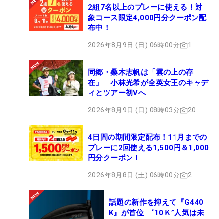
2組7名以上のプレーに使える！対
象コース限定4,000円分クーポン配
布中！
2026年8月9日 (日) 06時00分
1
同郷・桑木志帆は「雲の上の存
在」 小林光希が全英女王のキャデ
ィとツアー初Vへ
2026年8月9日 (日) 08時03分
20
4日間の期間限定配布！11月までの
プレーに2回使える1,500円＆1,000
円分クーポン！
2026年8月8日 (土) 06時00分
2
話題の新作を抑えて『G440
K』が首位 “10Ｋ”人気は未