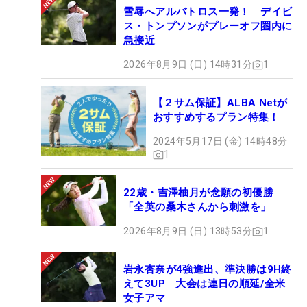
雪辱へアルバトロス一発！ デイビ
ス・トンプソンがプレーオフ圏内に
急接近
2026年8月9日 (日) 14時31分
1
【２サム保証】ALBA Netが
おすすめするプラン特集！
2024年5月17日 (金) 14時48分
1
22歳・吉澤柚月が念願の初優勝
「全英の桑木さんから刺激を」
2026年8月9日 (日) 13時53分
1
岩永杏奈が4強進出、準決勝は9H終
えて3UP 大会は連日の順延/全米
女子アマ