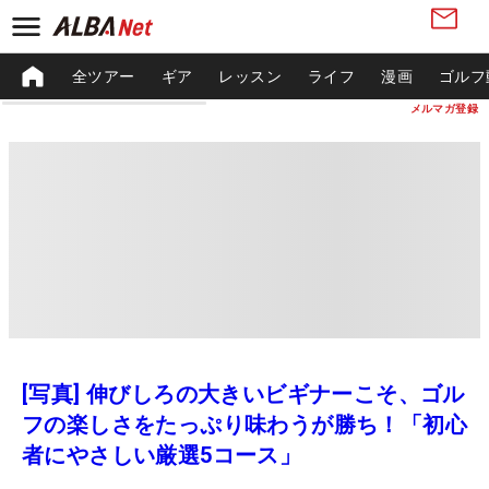
全ツアー
ギア
レッスン
ライフ
漫画
ゴルフ
メルマガ登録
[写真] 伸びしろの大きいビギナーこそ、ゴル
フの楽しさをたっぷり味わうが勝ち！「初心
者にやさしい厳選5コース」