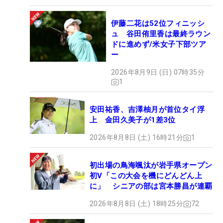
伊藤二花は52位フィニッシ
ュ 谷田侑里香は最終ラウン
ドに進めず/米女子下部ツア
ー
2026年8月9日 (日) 07時35分
1
安田祐香、吉澤柚月が首位タイ浮
上 金田久美子が1差3位
2026年8月8日 (土) 16時21分
1
初出場の鳥海颯汰が岩手県オープン
初V「この大会を機にどんどん上
に」 シニアの部は宮本勝昌が連覇
2026年8月8日 (土) 18時25分
72