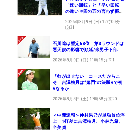
「速い回転」と「早い回転」
の違い #四の五の言わず振り
氣れ
2026年8月9日 (日) 12時00分
31
石川遼は暫定68位 第3ラウンドは
悪天候の影響で順延/米男子下部
2026年8月9日 (日) 11時15分
1
「欲が出せない」コースだからこ
そ 吉澤柚月は“鬼門”の決勝Rで初
Vなるか
2026年8月8日 (土) 17時58分
20
＜中間速報＞仲村果乃が単独首位浮
上 1打差に吉澤柚月、小林光希、
全美貞