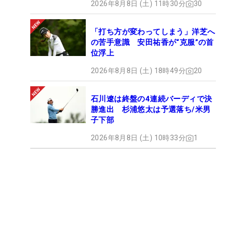
2026年8月8日 (土) 11時30分
30
「打ち方が変わってしまう」洋芝へ
の苦手意識 安田祐香が“克服”の首
位浮上
2026年8月8日 (土) 18時49分
20
石川遼は終盤の4連続バーディで決
勝進出 杉浦悠太は予選落ち/米男
子下部
2026年8月8日 (土) 10時33分
1