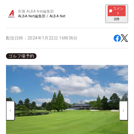
コメン
所属
ALBA Net編集部
ト
ALBA Net編集部
/
ALBA Net
0
件
配信日時：
2024年1月22日 16時36分
ゴルフ場予約