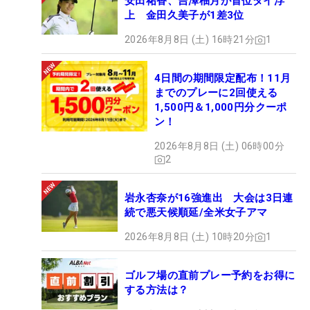
安田祐香、吉澤柚月が首位タイ浮
上 金田久美子が1差3位
2026年8月8日 (土) 16時21分
1
4日間の期間限定配布！11月
までのプレーに2回使える
1,500円＆1,000円分クーポ
ン！
2026年8月8日 (土) 06時00分
2
岩永杏奈が16強進出 大会は3日連
続で悪天候順延/全米女子アマ
2026年8月8日 (土) 10時20分
1
ゴルフ場の直前プレー予約をお得に
する方法は？