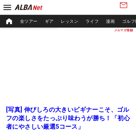
全ツアー
ギア
レッスン
ライフ
漫画
ゴルフ
メルマガ登録
[写真] 伸びしろの大きいビギナーこそ、ゴル
フの楽しさをたっぷり味わうが勝ち！「初心
者にやさしい厳選5コース」