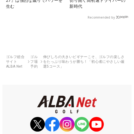
27』は強烈な蹴りでパワーを
切り開く高初速ドライバーの
生む
新時代
Recommended by
ゴルフ総合
ゴル
伸びしろの大きいビギナーこそ、ゴルフの楽しさ
サイト
フ場
をたっぷり味わうが勝ち！「初心者にやさしい厳
ALBA Net
予約
選5コース」