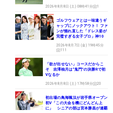
2026年8月8日 (土) 08時41分
1
ゴルフウェアとは一味違うギ
ャップにノックアウト！ ファ
ンが惚れ直した「ドレス姿が
完璧すぎる女子プロ」神10
2026年8月7日 (金) 19時45分
111
「欲が出せない」コースだからこ
そ 吉澤柚月は“鬼門”の決勝Rで初
Vなるか
2026年8月8日 (土) 17時58分
20
初出場の鳥海颯汰が岩手県オープン
初V「この大会を機にどんどん上
に」 シニアの部は宮本勝昌が連覇