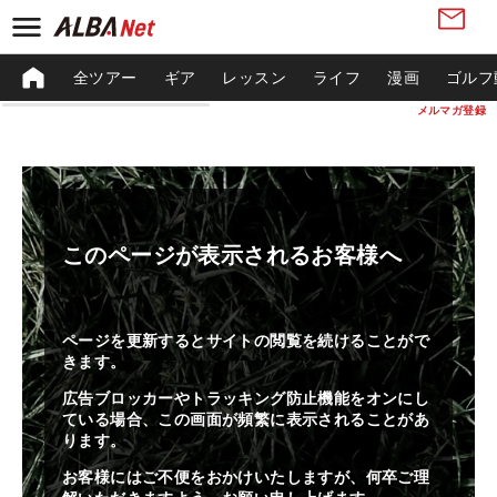
全ツアー
ギア
レッスン
ライフ
漫画
ゴルフ
メルマガ登録
このページが表示されるお客様へ
ページを更新するとサイトの閲覧を続けることがで
きます。
広告ブロッカーやトラッキング防止機能をオンにし
ている場合、この画面が頻繁に表示されることがあ
ります。
お客様にはご不便をおかけいたしますが、何卒ご理