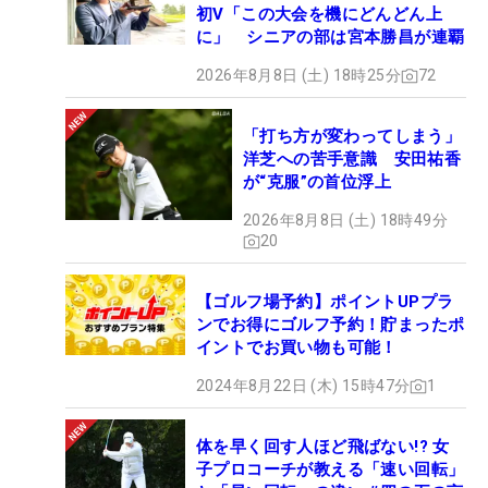
初V「この大会を機にどんどん上
に」 シニアの部は宮本勝昌が連覇
2026年8月8日 (土) 18時25分
72
「打ち方が変わってしまう」
洋芝への苦手意識 安田祐香
が“克服”の首位浮上
2026年8月8日 (土) 18時49分
20
【ゴルフ場予約】ポイントUPプラ
ンでお得にゴルフ予約！貯まったポ
イントでお買い物も可能！
2024年8月22日 (木) 15時47分
1
体を早く回す人ほど飛ばない!? 女
子プロコーチが教える「速い回転」