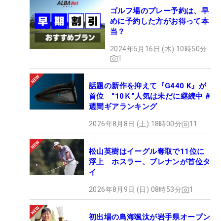
ゴルフ場のプレー予約は、早
めに予約した方がお得って本
当？
2024年5月16日 (木) 10時50分
1
話題の新作を抑えて『G440 K』が
首位 “10Ｋ”人気は未だに継続中 #
週間ギアランキング
2026年8月8日 (土) 18時00分
11
松山英樹はイーグル奪取で11位に
浮上 ホスラー、ブレナンが首位タ
イ
2026年8月9日 (日) 08時53分
1
初出場の鳥海颯汰が岩手県オープン