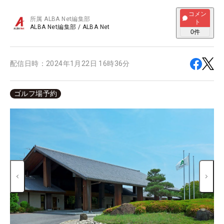
コメン
所属
ALBA Net編集部
ト
ALBA Net編集部
/
ALBA Net
0
件
配信日時：
2024年1月22日 16時36分
ゴルフ場予約