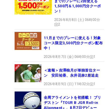
までのプレーに2回使える
1,500円＆1,000円分クーポ
ン！
2026年8月8日 (土) 06時00分
2
11月までのプレーに使える！対象
コース限定3,500円分クーポン配布
中！
2026年8月7日 (金) 06時00分
1
＜速報＞吉澤柚月が単独首位ター
ン 安田祐香、永井花奈2差追走
2026年8月9日 (日) 11時32分
1
全周アライメントを初搭載！ ブリ
ヂストン『TOUR B JGR Roll-in
Alignment』、8月7日デビュー