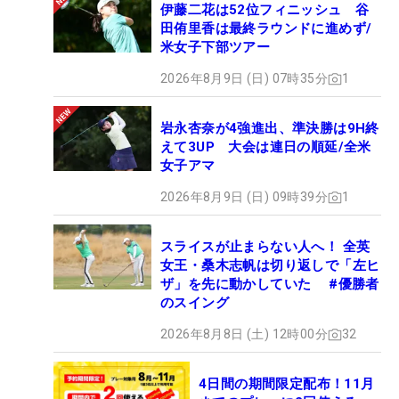
伊藤二花は52位フィニッシュ 谷
田侑里香は最終ラウンドに進めず/
米女子下部ツアー
2026年8月9日 (日) 07時35分
1
岩永杏奈が4強進出、準決勝は9H終
えて3UP 大会は連日の順延/全米
女子アマ
2026年8月9日 (日) 09時39分
1
スライスが止まらない人へ！ 全英
女王・桑木志帆は切り返しで「左ヒ
ザ」を先に動かしていた #優勝者
のスイング
2026年8月8日 (土) 12時00分
32
4日間の期間限定配布！11月