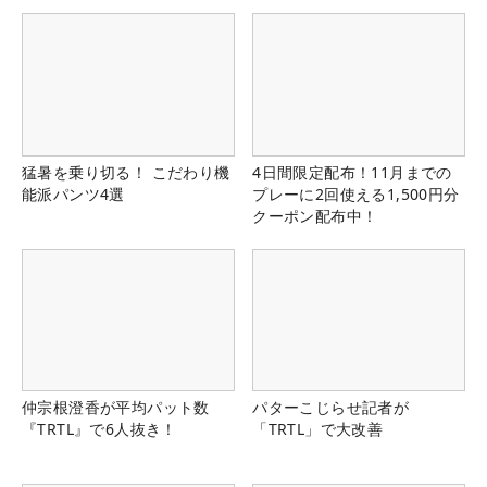
猛暑を乗り切る！ こだわり機
4日間限定配布！11月までの
能派パンツ4選
プレーに2回使える1,500円分
クーポン配布中！
仲宗根澄香が平均パット数
パターこじらせ記者が
『TRTL』で6人抜き！
「TRTL」で大改善