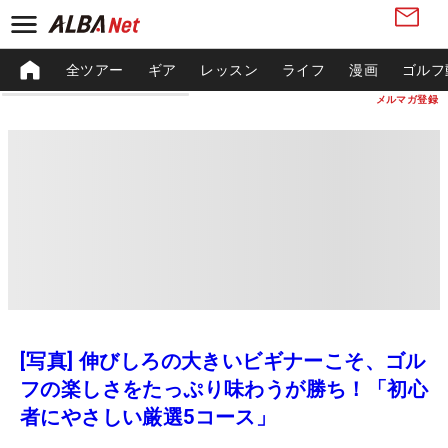
全ツアー
ギア
レッスン
ライフ
漫画
ゴルフ
メルマガ登録
[写真] 伸びしろの大きいビギナーこそ、ゴル
フの楽しさをたっぷり味わうが勝ち！「初心
者にやさしい厳選5コース」