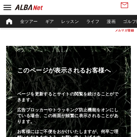
全ツアー
ギア
レッスン
ライフ
漫画
ゴルフ
メルマガ登録
このページが表示されるお客様へ
ページを更新するとサイトの閲覧を続けることがで
きます。
広告ブロッカーやトラッキング防止機能をオンにし
ている場合、この画面が頻繁に表示されることがあ
ります。
お客様にはご不便をおかけいたしますが、何卒ご理