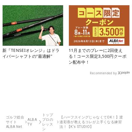
新『TENSEIオレンジ』はドラ
11月までのプレーに2回使え
イバーシャフトの“最適解”
る！コース限定3,500円クーポ
ン配布中！
Recommended by
トップ
ゴルフ総合
【ハーフスイングじゃなくてOK！】渡
ALBA
プロの
サイト
邉彩香が教えるコレが上手くなる練習
TV
レッス
ALBA Net
法！【K's STUDIO】
ン