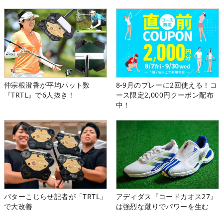
仲宗根澄香が平均パット数
8-9月のプレーに2回使える！コ
『TRTL』で6人抜き！
ース限定2,000円クーポン配布
中！
パターこじらせ記者が「TRTL」
アディダス『コードカオス27』
で大改善
は強烈な蹴りでパワーを生む