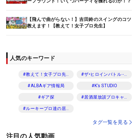
ーフラウンド！いくつバーディを獲れるのか！？
【飛んで曲がらない！】吉田鈴のスイングのコツ
教えます！【教えて！女子プロ先生】
人気のキーワード
#
教えて！女子プロ先生
#
ザ•ヒロインバトル -NEXT BACK 9-
#
ALBAギア情報局
#
K's STUDIO
#
ギア探
#
居酒屋放談プロキャディ編
#
ルーキープロ達の居酒屋放談
タグ一覧を見る
注目の人気動画