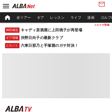
全ツアー
ギア
レッスン
ライフ
漫画
ゴルフ
メルマガ登録
キャディ居酒屋に上田桃子が再登場
神回確定
渋野日向子の最新クラブ
ギア情報
六車日那乃と手塚雅のガチ対決！
ヒロバト