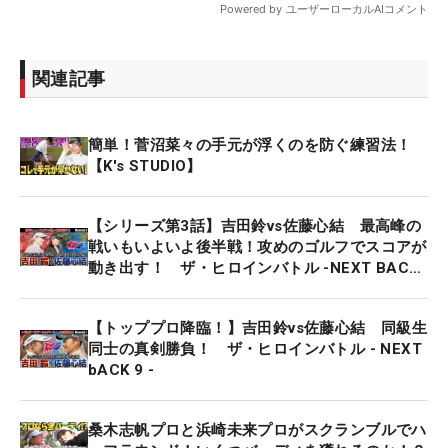
関連記事
簡単！菅沼菜々の手元が浮くのを防ぐ練習法！
【K's STUDIO】
【シリーズ第3話】吉田鈴vs佐藤心結 最高峰の
戦いもいよいよ後半戦！攻めのゴルフでスコアが
動き出す！ ザ・ヒロインバトル -NEXT BACK
9-
【トッププロ降臨！】吉田鈴vs佐藤心結 同級生
同士の真剣勝負！ ザ・ヒロインバトル - NEXT
bACK 9 -
桑木志帆プロと浜崎未来プロがスクランブルでハ