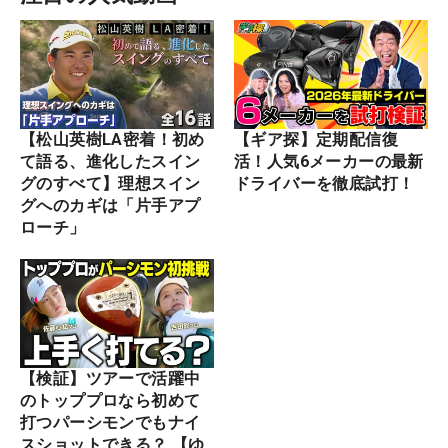
【松山英樹LA密着！初め
【ギア探】定期配信復
て語る、進化したスイン
活！人気6メーカーの最新
グのすべて】理想スイン
ドライバーを徹底試打！
グへのカギは「片手アプ
ローチ」
【検証】ツアーで活躍中
のトッププロなら初めて
打つパーシモンでもナイ
スショットできる？ 【ゆ