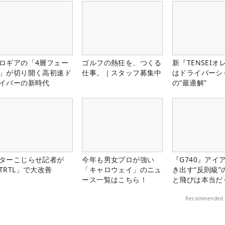
ロギアの「4層フェー
ゴルフの熱狂を、つくる
新『TENSEIオ
」が切り開く高初速ド
仕事。｜スタッフ募集中
はドライバーシ
イバーの新時代
の“最適解”
ターこじらせ記者が
今年も男女プロが強い
『G740』アイ
TRTL」で大改善
「キャロウェイ」のニュ
き出す“反則級”
ース一覧はこちら！
と飛びは本当だ
Recommended 