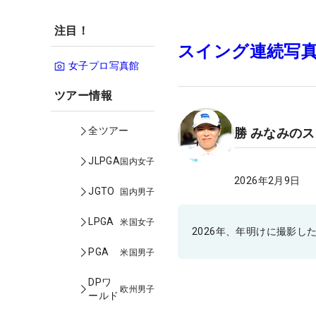
注目！
スイング連続写
女子プロ写真館
ツアー情報
全ツアー
勝 みなみの
JLPGA
国内女子
2026年2月9日
JGTO
国内男子
LPGA
米国女子
2026年、年明けに撮影
PGA
米国男子
DPワ
欧州男子
ールド