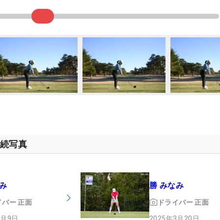
連続写真
み
勝 みなみ
イバー
正面
ドライバー
正面
2月9日
2025年3月20日