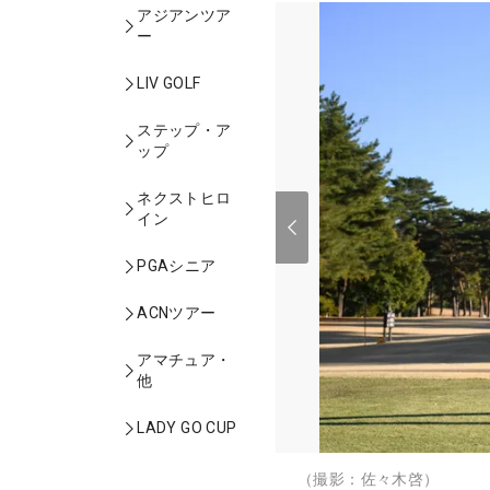
アジアンツア
ー
LIV GOLF
ステップ・ア
ップ
ネクストヒロ
イン
PGAシニア
ACNツアー
アマチュア・
他
LADY GO CUP
（撮影：佐々木啓）