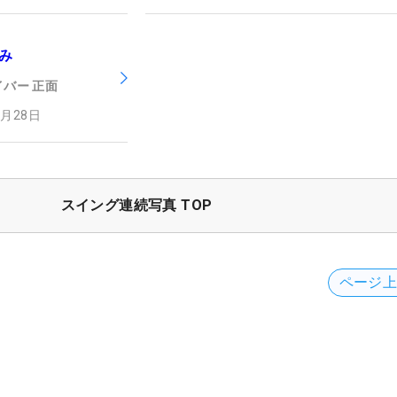
み
イバー
正面
2月28日
スイング連続写真 TOP
ページ