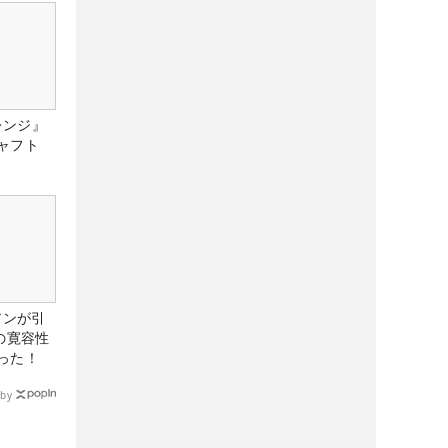
レンジ』
ャフト
アンが引
の寛容性
った！
by