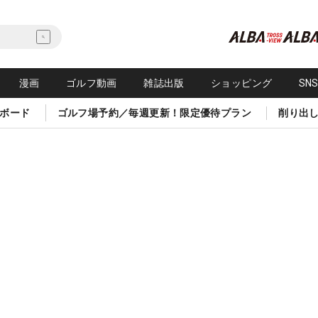
漫画
ゴルフ動画
雑誌出版
ショッピング
SN
ボード
ゴルフ場予約／毎週更新！限定優待プラン
削り出