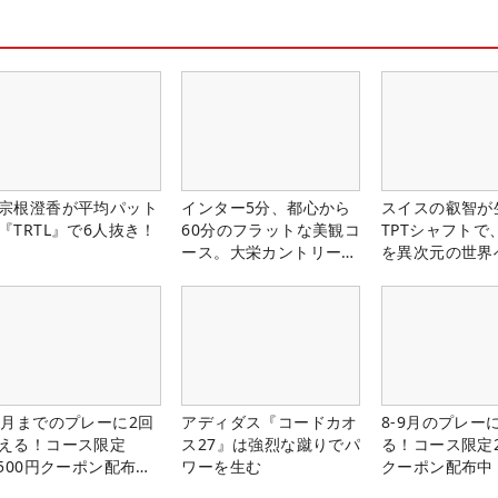
宗根澄香が平均パット
インター5分、都心から
スイスの叡智が
『TRTL』で6人抜き！
60分のフラットな美観コ
TPTシャフトで
ース。大栄カントリー俱
を異次元の世界
楽部（千葉県）
1月までのプレーに2回
アディダス『コードカオ
8-9月のプレー
える！コース限定
ス27』は強烈な蹴りでパ
る！コース限定2
,500円クーポン配布
ワーを生む
クーポン配布中
！