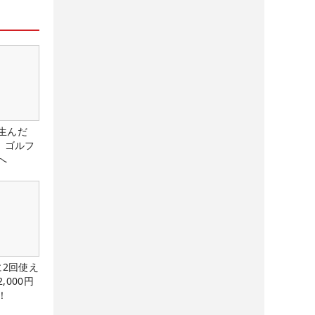
生んだ
、ゴルフ
へ
に2回使え
,000円
！