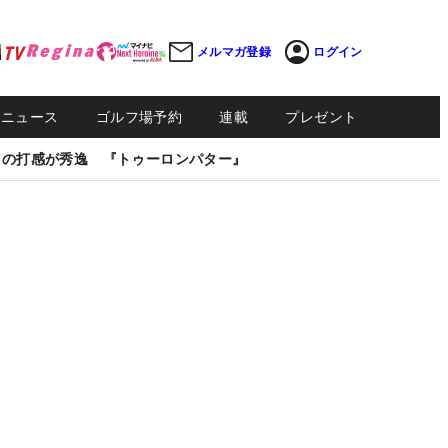
メルマガ登録
ログイン
Sニュース
ゴルフ場予約
連載
プレゼント
しの打感が秀逸 『トゥーロンパター』