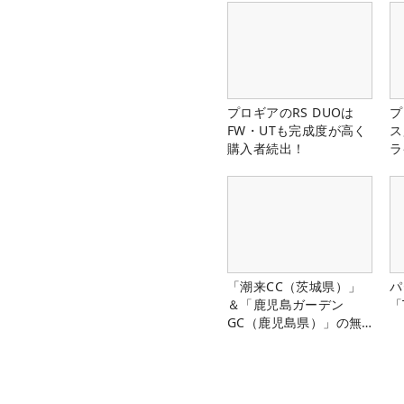
プロギアのRS DUOは
プ
FW・UTも完成度が高く
ス
購入者続出！
ラ
「潮来CC（茨城県）」
パ
＆「鹿児島ガーデン
「
GC（鹿児島県）」の無
料プレー券が当たる！！