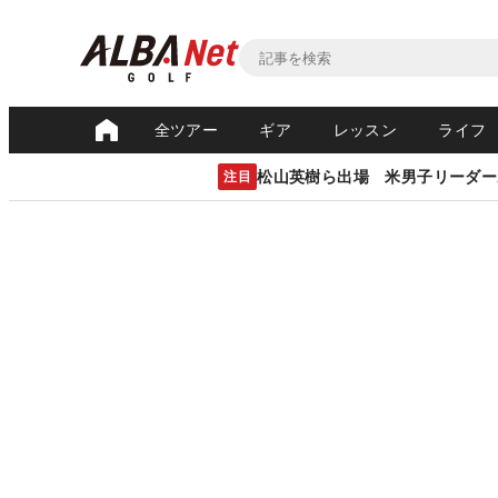
全ツアー
ギア
レッスン
ライフ
松山英樹ら出場 米男子リーダー
注目