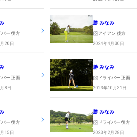
み
勝 みなみ
イバー
後方
アイアン
後方
3月20日
2024年4月30日
み
勝 みなみ
イバー
正面
ドライバー
正面
7月8日
2023年10月31日
み
勝 みなみ
イバー
後方
ドライバー
後方
3月15日
2023年2月28日