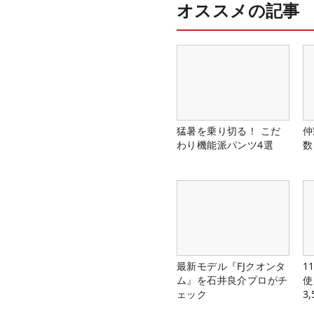
オススメの記事
猛暑を乗り切る！ こだ
仲
わり機能派パンツ4選
数
最新モデル『FJクオンタ
1
ム』を石井良介プロがチ
使
ェック
3
中