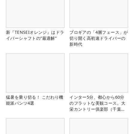
新『TENSEIオレンジ』はドラ
プロギアの「4層フェース」が
イバーシャフトの“最適解”
切り開く高初速ドライバーの
新時代
猛暑を乗り切る！ こだわり機
インター5分、都心から60分
能派パンツ4選
のフラットな美観コース。大
栄カントリー俱楽部（千葉
県）