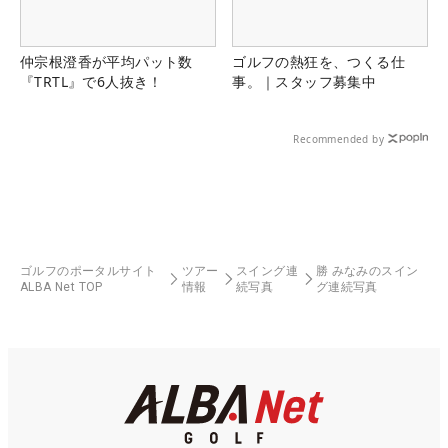
仲宗根澄香が平均パット数
ゴルフの熱狂を、つくる仕
『TRTL』で6人抜き！
事。｜スタッフ募集中
Recommended by
ゴルフのポータルサイト
ツアー
スイング連
勝 みなみのスイン
ALBA Net TOP
情報
続写真
グ連続写真