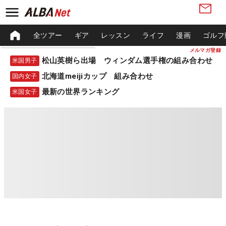
全ツアー
ギア
レッスン
ライフ
漫画
ゴルフ
メルマガ登録
松山英樹ら出場 ウィンダム選手権の組み合わせ
米国男子
北海道meijiカップ 組み合わせ
国内女子
最新の世界ランキング
米国女子