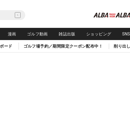
漫画
ゴルフ動画
雑誌出版
ショッピング
SN
ボード
ゴルフ場予約／期間限定クーポン配布中！
削り出