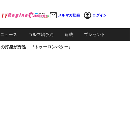
メルマガ登録
ログイン
Sニュース
ゴルフ場予約
連載
プレゼント
しの打感が秀逸 『トゥーロンパター』