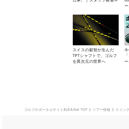
ー
楽
スイスの叡智が生んだ
今
TPTシャフトで、ゴルフ
「
を異次元の世界へ
ー
ゴルフのポータルサイトALBA Net TOP
ツアー情報
スイン