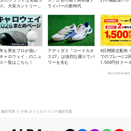
ス。大栄カントリー俱
ライバーの新時代
部（千葉県）
年も男女プロが強い
アディダス『コードカオ
4日間限定配布！
キャロウェイ」のニュ
ス27』は強烈な蹴りでパ
でのプレーに2
ス一覧はこちら！
ワーを生む
1,500円分ク
中！
Recommended 
グ連続写真
小祝 さくらのスイング連続写真