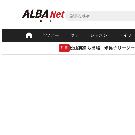
全ツアー
ギア
レッスン
ライフ
松山英樹ら出場 米男子リーダー
注目