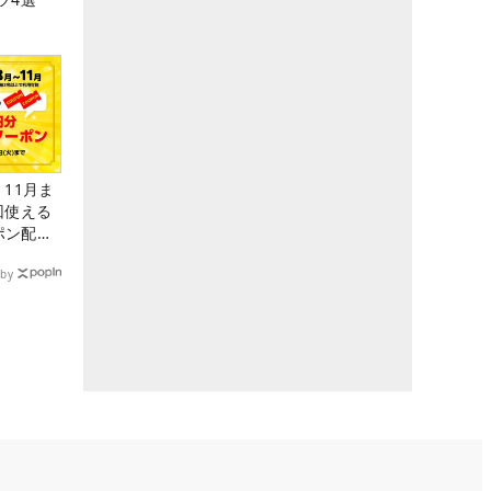
11月ま
回使える
ーポン配布
by