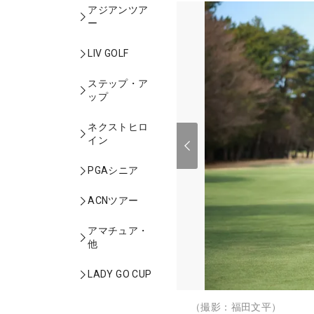
アジアンツア
ー
LIV GOLF
ステップ・ア
ップ
ネクストヒロ
イン
PGAシニア
ACNツアー
アマチュア・
他
LADY GO CUP
（撮影：福田文平）