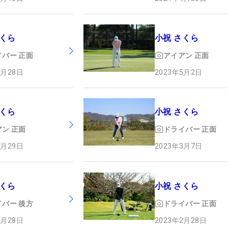
さくら
小祝 さくら
イバー
正面
アイアン
正面
2月28日
2023年5月2日
小祝 さくら
さくら
ドライバー
正面
アン
正面
2023年3月7日
3月29日
さくら
小祝 さくら
イバー
後方
ドライバー
正面
2月28日
2023年2月28日