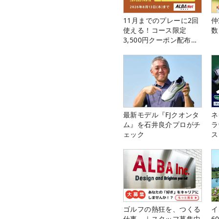
11月までのプレーに2回
仲
使える！コース限定
数
3,500円クーポン配布
中！
最新モデル『FJクオンタ
ネ
ム』を石井良介プロがチ
ラ
ェック
ス
ゴルフの熱狂を、つくる
イ
仕事。｜スタッフ募集中
6