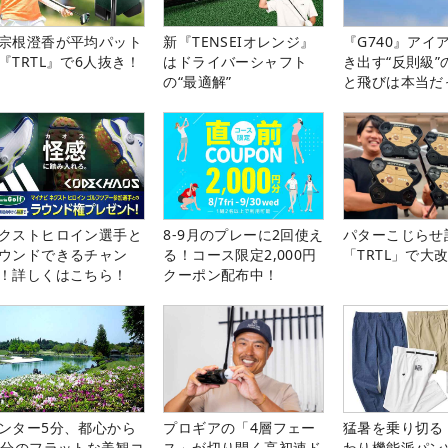
宗根澄香が平均パット
新『TENSEIオレンジ』
『G740』アイ
『TRTL』で6人抜き！
はドライバーシャフト
き出す“反則級”
の“最適解”
と飛びは本当だ
クストヒロイン選手と
8-9月のプレーに2回使え
パターこじらせ
ウンドできるチャン
る！コース限定2,000円
「TRTL」で大
！詳しくはこちら！
クーポン配布中！
ンター5分、都心から
プロギアの「4層フェー
猛暑を乗り切る
0分のフラットな美観コ
ス」が切り開く高初速ド
わり機能派パン