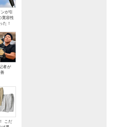
アンが引
の寛容性
った！
記者が
改善
！ こだ
ツ4選