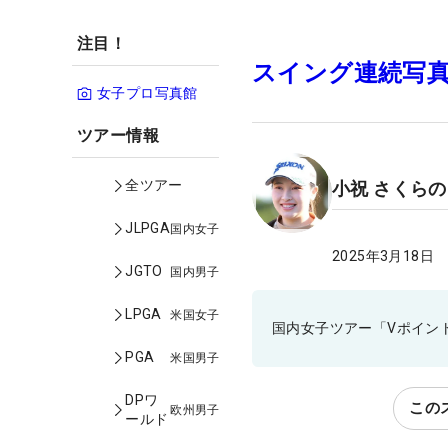
注目！
スイング連続写
女子プロ写真館
ツアー情報
全ツアー
小祝 さくら
JLPGA
国内女子
2025年3月18日
JGTO
国内男子
LPGA
米国女子
国内女子ツアー「Vポイント
PGA
米国男子
DPワ
この
欧州男子
ールド