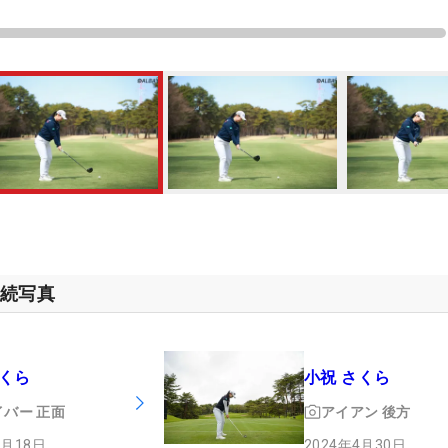
連続写真
さくら
小祝 さくら
イバー
正面
アイアン
後方
3月18日
2024年4月30日