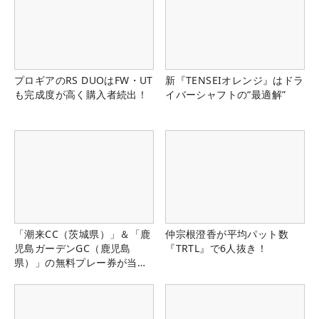
プロギアのRS DUOはFW・UT
新『TENSEIオレンジ』はドラ
も完成度が高く購入者続出！
イバーシャフトの“最適解”
「潮来CC（茨城県）」＆「鹿
仲宗根澄香が平均パット数
児島ガーデンGC（鹿児島
『TRTL』で6人抜き！
県）」の無料プレー券が当た
る！！