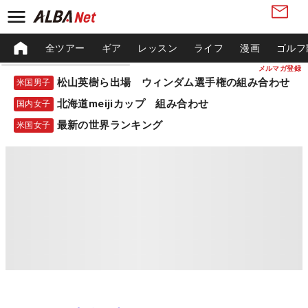
全ツアー
ギア
レッスン
ライフ
漫画
ゴルフ
メルマガ登録
松山英樹ら出場 ウィンダム選手権の組み合わせ
米国男子
北海道meijiカップ 組み合わせ
国内女子
最新の世界ランキング
米国女子