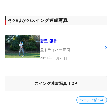
そのほかのスイング連続写真
宮里 優作
ドライバー
正面
2023年11月21日
スイング連続写真 TOP
ページ上部へ