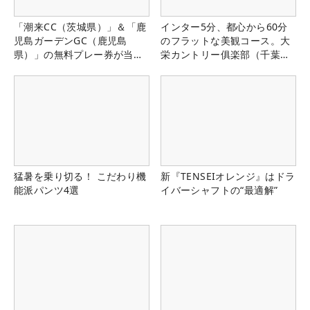
「潮来CC（茨城県）」＆「鹿
インター5分、都心から60分
児島ガーデンGC（鹿児島
のフラットな美観コース。大
県）」の無料プレー券が当た
栄カントリー俱楽部（千葉
る！！
県）
猛暑を乗り切る！ こだわり機
新『TENSEIオレンジ』はドラ
能派パンツ4選
イバーシャフトの“最適解”