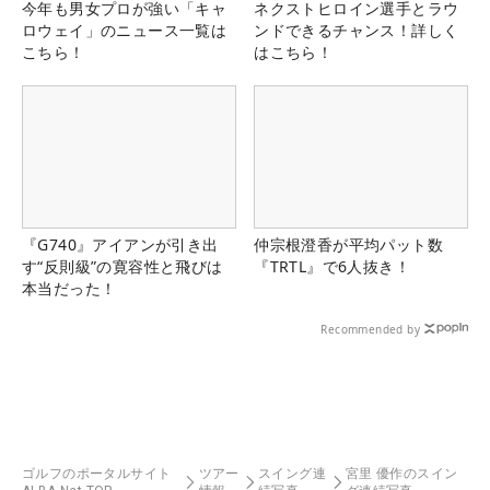
今年も男女プロが強い「キャ
ネクストヒロイン選手とラウ
ロウェイ」のニュース一覧は
ンドできるチャンス！詳しく
こちら！
はこちら！
『G740』アイアンが引き出
仲宗根澄香が平均パット数
す“反則級”の寛容性と飛びは
『TRTL』で6人抜き！
本当だった！
Recommended by
ゴルフのポータルサイト
ツアー
スイング連
宮里 優作のスイン