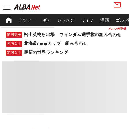
全ツアー
ギア
レッスン
ライフ
漫画
ゴルフ
メルマガ登録
松山英樹ら出場 ウィンダム選手権の組み合わせ
米国男子
北海道meijiカップ 組み合わせ
国内女子
最新の世界ランキング
米国女子