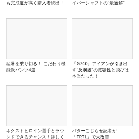
も完成度が高く購入者続出！
イバーシャフトの“最適解”
猛暑を乗り切る！ こだわり機
『G740』アイアンが引き出
能派パンツ4選
す“反則級”の寛容性と飛びは
本当だった！
ネクストヒロイン選手とラウ
パターこじらせ記者が
ンドできるチャンス！詳しく
「TRTL」で大改善