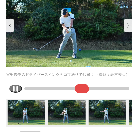
宮里優作のドライバースイングをコマ送りでお届け （撮影：岩本芳弘）