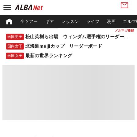
全ツアー
ギア
レッスン
ライフ
漫画
ゴルフ
メルマガ登録
松山英樹ら出場 ウィンダム選手権のリーダーボード
米国男子
北海道meijiカップ リーダーボード
国内女子
最新の世界ランキング
米国女子