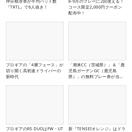
仲宗根澄香が平均パット数
8-9月のプレーに2回使える！
『TRTL』で6人抜き！
コース限定2,000円クーポン
配布中！
プロギアの「4層フェース」が
「潮来CC（茨城県）」＆「鹿
切り開く高初速ドライバーの
児島ガーデンGC（鹿児島
新時代
県）」の無料プレー券が当た
る！！
プロギアのRS DUOはFW・UT
新『TENSEIオレンジ』はドラ