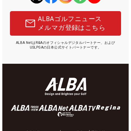
ALBAゴルフニュース
メルマガ登録はこちら
ALBA NetはR&Aのオフィシャルデジタルパートナー、および
USLPGAの日本公式サイトパートナーです。