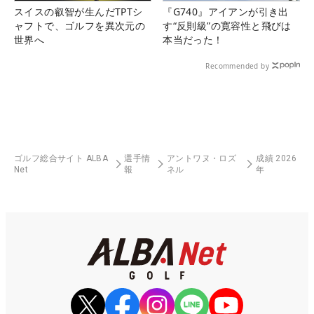
スイスの叡智が生んだTPTシ
『G740』アイアンが引き出
ャフトで、ゴルフを異次元の
す“反則級”の寛容性と飛びは
世界へ
本当だった！
Recommended by
ゴルフ総合サイト ALBA
選手情
アントワヌ・ロズ
成績 2026
Net
報
ネル
年