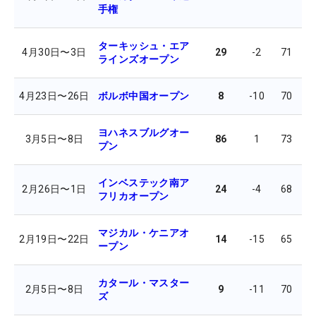
手権
ターキッシュ・エア
4月30日
〜
3日
29
-2
71
7
ラインズオープン
4月23日
〜
26日
ボルボ中国オープン
8
-10
70
6
ヨハネスブルグオー
3月5日
〜
8日
86
1
73
6
プン
インベステック南ア
2月26日
〜
1日
24
-4
68
6
フリカオープン
マジカル・ケニアオ
2月19日
〜
22日
14
-15
65
6
ープン
カタール・マスター
2月5日
〜
8日
9
-11
70
7
ズ