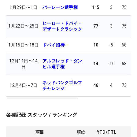
1月29日
〜
1日
バーレーン選手権
115
3
75
7
ヒーロー・ドバイ・
1月22日
〜
25日
77
3
75
7
デザートクラシック
1月15日
〜
18日
ドバイ招待
10
-5
68
7
12月11日
〜
14
アルフレッド・ダン
14
-10
68
6
日
ヒル選手権
ネッドバンクゴルフ
12月4日
〜
7日
46
4
73
7
チャレンジ
各種記録 スタッツ / ランキング
項目
順位
YTD/TTL