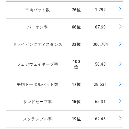
平均パット数
76
位
1.782
パーオン率
66
位
67.69
ドライビングディスタンス
33
位
306.704
100
フェアウェイキープ率
56.43
位
平均トータルパット数
17
位
28.531
サンドセーブ率
15
位
65.31
スクランブル率
19
位
62.46