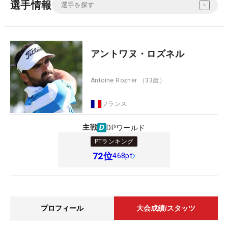
選手情報
アントワヌ・ロズネル
Antoine Rozner
（33歳）
フランス
主戦
DPワールド
PTランキング
72
位
468pt
プロフィール
大会成績/スタッツ