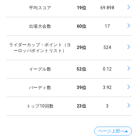
平均スコア
19
位
69.898
出場大会数
60
位
17
ライダーカップ・ポイント（ヨ
29
位
524
ーロッパポイントリスト）
イーグル数
52
位
0.12
バーディ数
39
位
3.92
トップ10回数
23
位
3
ページ上部へ