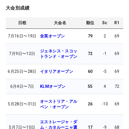
大会別成績
日程
大会名
順位
Sc
R1
R
7月16日
〜
19日
全英オープン
79
2
69
7
ジェネシス・スコッ
7月9日
〜
12日
72
-1
69
7
トランド・オープン
6月25日
〜
28日
イタリアオープン
60
-5
69
7
6月4日
〜
7日
KLMオープン
55
4
72
6
オーストリア・アル
5月28日
〜
31日
26
-10
69
6
ペン・オープン
エストレージャ・ダ
5月7日
〜
10日
ム・カタルーニャ選
17
-9
68
7