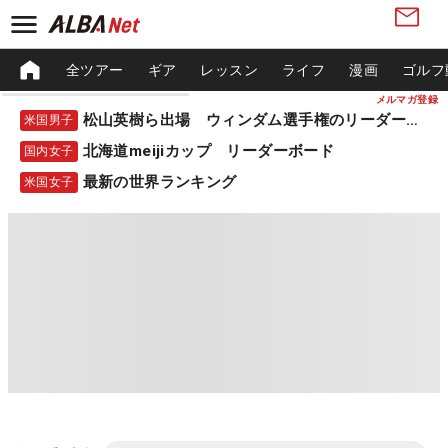
全ツアー
ギア
レッスン
ライフ
漫画
ゴルフ
メルマガ登録
松山英樹ら出場 ウィンダム選手権のリーダーボード
米国男子
北海道meijiカップ リーダーボード
国内女子
最新の世界ランキング
米国女子