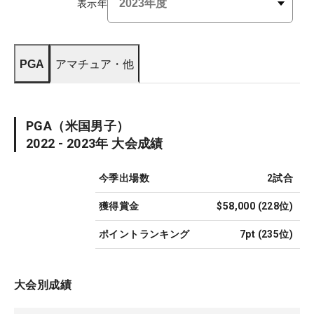
表示年
PGA
アマチュア・他
PGA
（米国男子）
2022 - 2023
年 大会成績
今季出場数
2
試合
獲得賞金
$58,000
(
228
位)
ポイントランキング
7pt
(
235
位)
大会別成績