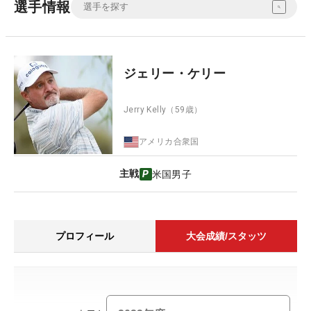
選手情報
ジェリー・ケリー
Jerry Kelly
（59歳）
アメリカ合衆国
主戦
米国男子
プロフィール
大会成績/スタッツ