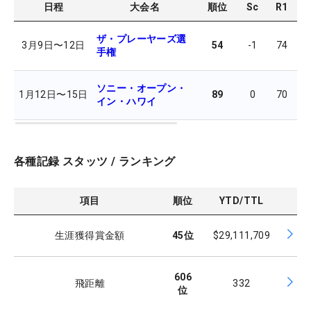
日程
大会名
順位
Sc
R1
R
ザ・プレーヤーズ選
3月9日
〜
12日
54
-1
74
7
手権
ソニー・オープン・
1月12日
〜
15日
89
0
70
7
イン・ハワイ
各種記録 スタッツ / ランキング
項目
順位
YTD/TTL
生涯獲得賞金額
45
位
$29,111,709
606
飛距離
332
位