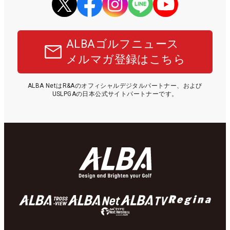
ALBAゴルフニュース
メルマガ登録はこちら
ALBA NetはR&Aのオフィシャルデジタルパートナー、および
USLPGAの日本公式サイトパートナーです。