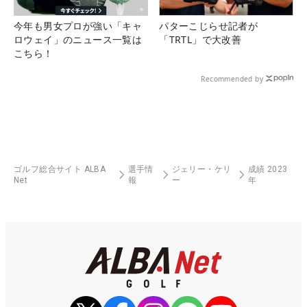
今年も男女プロが強い「キャ
パターこじらせ記者が
ロウェイ」のニュース一覧は
「TRTL」で大改善
こちら！
Recommended by
ゴルフ総合サイト ALBA
選手情
ジェリー・ケリ
成績 2023
Net
報
ー
年