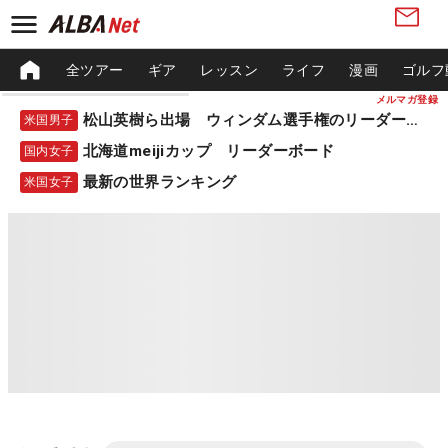
全ツアー
ギア
レッスン
ライフ
漫画
ゴルフ
メルマガ登録
松山英樹ら出場 ウィンダム選手権のリーダーボード
米国男子
北海道meijiカップ リーダーボード
国内女子
最新の世界ランキング
米国女子