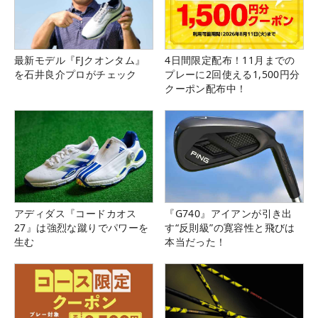
最新モデル『FJクオンタム』
4日間限定配布！11月までの
を石井良介プロがチェック
プレーに2回使える1,500円分
クーポン配布中！
アディダス『コードカオス
『G740』アイアンが引き出
27』は強烈な蹴りでパワーを
す“反則級”の寛容性と飛びは
生む
本当だった！