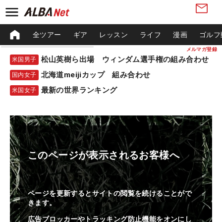
全ツアー
ギア
レッスン
ライフ
漫画
ゴルフ
メルマガ登録
松山英樹ら出場 ウィンダム選手権の組み合わせ
米国男子
北海道meijiカップ 組み合わせ
国内女子
最新の世界ランキング
米国女子
このページが表示されるお客様へ
ページを更新するとサイトの閲覧を続けることがで
きます。
広告ブロッカーやトラッキング防止機能をオンにし