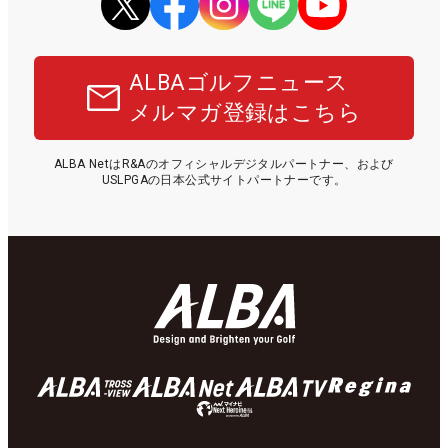
ALBAゴルフニュース
メルマガ登録はこちら
ALBA NetはR&Aのオフィシャルデジタルパートナー、および
USLPGAの日本公式サイトパートナーです。