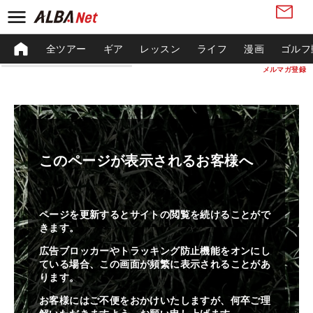
全ツアー
ギア
レッスン
ライフ
漫画
ゴルフ
メルマガ登録
このページが表示されるお客様へ
ページを更新するとサイトの閲覧を続けることがで
きます。
広告ブロッカーやトラッキング防止機能をオンにし
ている場合、この画面が頻繁に表示されることがあ
ります。
お客様にはご不便をおかけいたしますが、何卒ご理